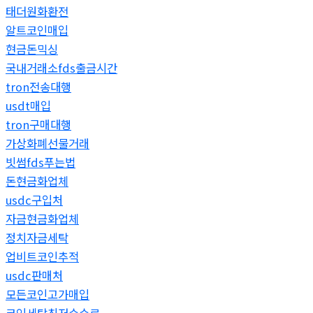
태더원화환전
알트코인매입
현금돈믹싱
국내거래소fds출금시간
tron전송대행
usdt매입
tron구매대행
가상화폐선물거래
빗썸fds푸는법
돈현금화업체
usdc구입처
자금현금화업체
정치자금세탁
업비트코인추적
usdc판매처
모든코인고가매입
코인세탁최저수수료