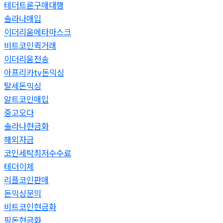
테더트론구매대행
솔라나매입
이더리움메타마스크
비트코인퀵거래
이더리움전송
아프리카tv돈믹싱
탈세돈믹싱
알트코인매입
중고오다
솔라나현금화
해외자금
코인세탁최저수수료
테더이체
리플코인판매
돈믹싱문의
비트코인현금화
핑돈현금화