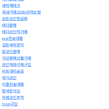
세탁재테크
국내거래소fds피하는법
모든코인현금화
테더판매
테더코인직거래
xrp전송대행
검돈세탁문의
잡코인판매
가상화폐선물거래
코인계좌이체구입
비트대리송금
파이코인
리플전송대행
탈세돈믹싱
빗썸코인추적
tron구입