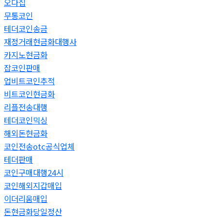
오다집
무통코인
테더코인송금
재정거래현금화대행사
카지노현금화
잡코인판매
업비트코인추적
비트코인현금화
리플전송대행
테더코인믹싱
해외돈현금화
코인전송otc공식업체
테더판매
코인구매대행24시
코인해외지갑매입
이더리움매입
돈현금화당일정산