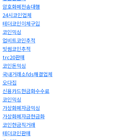
암호화폐전송대행
24시코인업체
테더코인이체구입
코인믹싱
업비트코인추적
빗썸코인추적
trc20판매
코인돈믹싱
국내거래소fds해결업체
오다집
신용카드현금화수수료
코인믹싱
가상화폐자금믹싱
가상화폐자금현금화
코인현금직거래
테더코인판매