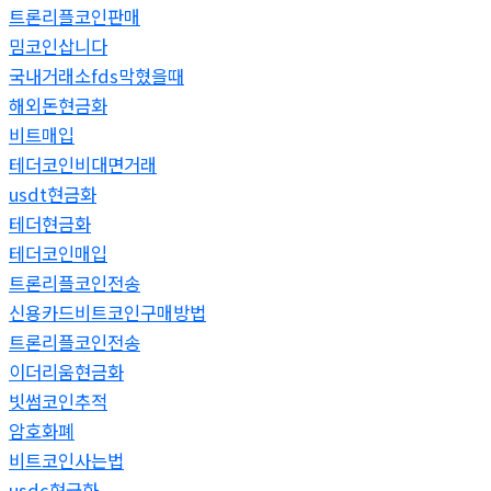
트론리플코인판매
밈코인삽니다
국내거래소fds막혔을때
해외돈현금화
비트매입
테더코인비대면거래
usdt현금화
테더현금화
테더코인매입
트론리플코인전송
신용카드비트코인구매방법
트론리플코인전송
이더리움현금화
빗썸코인추적
암호화폐
비트코인사는법
usdc현금화