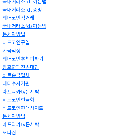
국내거래소fds깨는법
국내거래소fds증빙
테더코인직거래
국내거래소fds깨는법
돈세탁방법
비트코인구입
자금믹싱
테더코인추척피하기
암호화폐전송대행
비트송금업체
테더수사기관
아프리카tv돈세탁
비트코인현금화
비트코인판매사이트
돈세탁방법
아프리카tv돈세탁
오다집