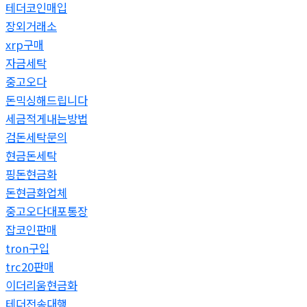
테더코인매입
장외거래소
xrp구매
자금세탁
중고오다
돈믹싱해드립니다
세금적게내는방법
검돈세탁문의
현금돈세탁
핑돈현금화
돈현금화업체
중고오다대포통장
잡코인판매
tron구입
trc20판매
이더리움현금화
테더전송대행