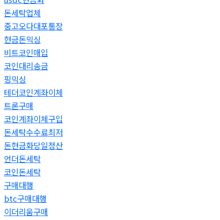
돈세탁업체
중고오다대포통장
현금돈믹싱
비트코인매입
코인대리송금
핑믹싱
테더코인계좌이체
트론구매
코인계좌이체구입
돈세탁수수료최저
돈현금화당일정산
언더돈세탁
코인돈세탁
구매대행
btc구매대행
이더리움구매