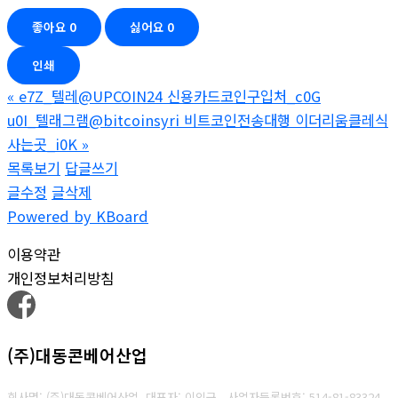
좋아요
0
싫어요
0
인쇄
«
e7Z_텔레@UPCOIN24 신용카드코인구입처_c0G
u0I_텔래그램@bitcoinsyri 비트코인전송대행 이더리움클레식
사는곳_i0K
»
목록보기
답글쓰기
글수정
글삭제
Powered by KBoard
이용약관
개인정보처리방침
(주)대동콘베어산업
회사명: (주)대동콘베어산업 대표자: 이인구
사업자등록번호: 514-81-83324