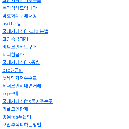
돈믹싱해드립니다
암호화폐구매대행
usdt매입
국내거래소fds피하는법
코인송금대리
비트코인카드구매
테더현금화
국내거래소fds증빙
btc현금화
fx세탁최저수수료
테더코인비대면거래
xrp구매
국내거래소fds뚫어주는곳
리플코인판매
빗썸fds푸는법
코인추적피하는방법