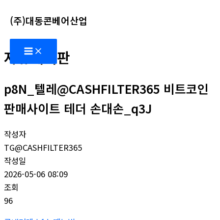
콘
(주)대동콘베어산업
텐
츠
Main
로
자유게시판
Menu
건
너
p8N_텔레@CASHFILTER365 비트코인
뛰
기
판매사이트 테더 손대손_q3J
작성자
TG@CASHFILTER365
작성일
2026-05-06 08:09
조회
96