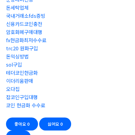
돈세탁업체
국내거래소fds증빙
신용카드코인충전
암호화폐구매대행
fx현금화최저수수료
trc20 원화구입
돈믹싱방법
sol구입
테더코인현금화
이더리움판매
오다집
잡코인구입대행
코인 현금화 수수료
좋아요
0
싫어요
0