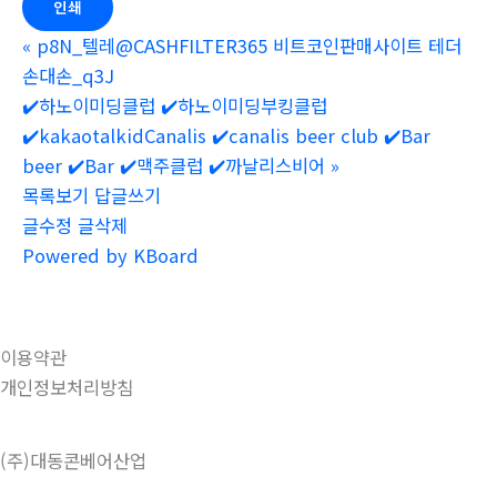
인쇄
«
p8N_텔레@CASHFILTER365 비트코인판매사이트 테더
손대손_q3J
✔️하노이미딩클럽 ✔️하노이미딩부킹클럽
✔️kakaotalkidCanalis ✔️canalis beer club ✔️Bar
beer ✔️Bar ✔️맥주클럽 ✔️까날리스비어
»
목록보기
답글쓰기
글수정
글삭제
Powered by KBoard
이용약관
개인정보처리방침
(주)대동콘베어산업