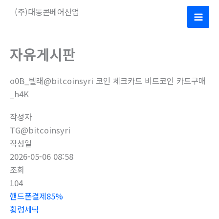
콘
(주)대동콘베어산업
텐
Mai
츠
로
Men
자유게시판
건
너
o0B_텔래@bitcoinsyri 코인 체크카드 비트코인 카드구매
뛰
_h4K
기
작성자
TG@bitcoinsyri
작성일
2026-05-06 08:58
조회
104
핸드폰결제85%
횡령세탁