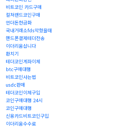
비트코인 카드구매
컬쳐랜드코인구매
언더돈현금화
국내거래소fds막혔을때
핸드폰결제테더전송
이더리움삽니다
환치기
테더코인계좌이체
btc구매대행
비트코인사는법
usdc판매
테더코인이체구입
코인구매대행 24시
코인구매대행
신용카드비트코인구입
이더리움수수료