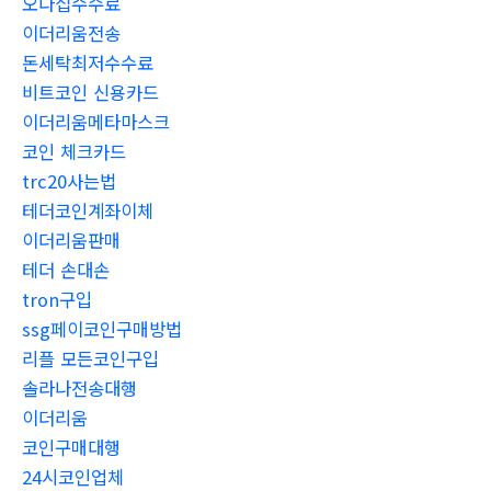
오다집수수료
이더리움전송
돈세탁최저수수료
비트코인 신용카드
이더리움메타마스크
코인 체크카드
trc20사는법
테더코인계좌이체
이더리움판매
테더 손대손
tron구입
ssg페이코인구매방법
리플 모든코인구입
솔라나전송대행
이더리움
코인구매대행
24시코인업체