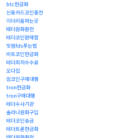
btc현금화
신용카드코인충전
이더리움파는곳
태더원화환전
테더코인판매함
빗썸fds푸는법
비트코인현금화
테더최저수수료
오다집
밈코인구매대행
tron현금화
tron구매대행
테더수사기관
솔라나원화구입
테더코인송금
테더트론현금화
태더원화환전