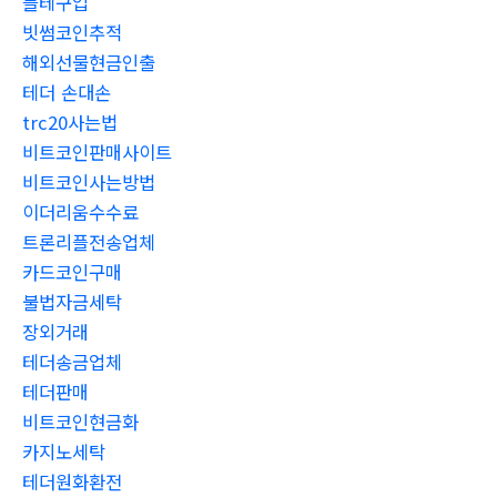
블테구입
빗썸코인추적
해외선물현금인출
테더 손대손
trc20사는법
비트코인판매사이트
비트코인사는방법
이더리움수수료
트론리플전송업체
카드코인구매
불법자금세탁
장외거래
테더송금업체
테더판매
비트코인현금화
카지노세탁
테더원화환전