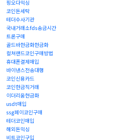
핑오다믹싱
코인돈세탁
테더수사기관
국내거래소fds송금시간
트론구매
골드바현금화현금화
컬쳐랜드코인구매방법
휴대폰결제매입
바이낸스전송대행
코인신용카드
코인현금직거래
이더리움현금화
usdt매입
ssg페이코인구매
테더코인매입
해외돈믹싱
비트코인구입