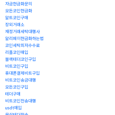
자금현금화문의
모든코인현금화
알트코인구매
장외거래소
재정거래세탁대행사
알리페이현금화하는법
코인세탁최저수수료
리플코인매입
블랙테더코인구입
비트코인구입
휴대폰결제비트구입
비트코인송금대행
모든코인구입
테더구매
비트코인전송대행
usdt매입
문상테더전송