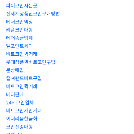
파이코인사는곳
신세계상품권코인구매방법
테더코인믹싱
리플코인대행
테더송금업체
엘포인트세탁
비트코인퀵거래
롯데상품권비트코인구입
문상매입
컬쳐랜드비트구입
비트코인퀵거래
테더판매
24시코인업체
비트코인개인거래
이더리움현금화
코인전송대행