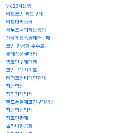
trc20사는법
비트코인 카드구매
비트대리송금
세무조사피하는방법
신세계상품권테더구매
코인 현금화 수수료
롯데상품권매입
밈코인구매대행
코인구매사이트
테더코인비대면거래
자금믹싱
장외거래업체
핸드폰결제코인구매방법
자금믹싱업체
잡코인판매
솔라나현금화