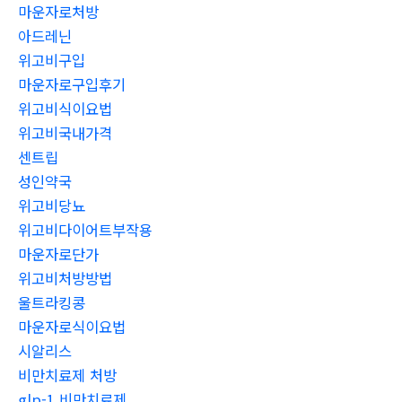
마운자로처방
아드레닌
위고비구입
마운자로구입후기
위고비식이요법
위고비국내가격
센트립
성인약국
위고비당뇨
위고비다이어트부작용
마운자로단가
위고비처방방법
울트라킹콩
마운자로식이요법
시알리스
비만치료제 처방
glp-1 비만치료제