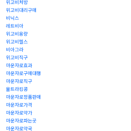
위고비처방
위고비대리구매
비닉스
레트비아
위고비용량
위고비헬스
비아그라
위고비직구
마운자로효과
마운자로구매대행
마운자로직구
울트라킹콩
마운자로정품판매
마운자로가격
마운자로약가
마운자로파는곳
마운자로약국