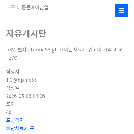
콘
(주)대동콘베어산업
텐
Mai
츠
로
Men
자유게시판
건
너
p3V_텔레 : bpmc55 glp-1비만치료제 위고비 가격 비교
뛰
_z7Q
기
작성자
TG@bpmc55
작성일
2026-05-06 14:06
조회
40
프릴리지
비만치료제 구매