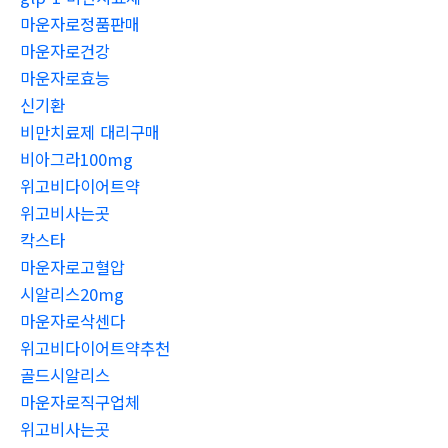
마운자로정품판매
마운자로건강
마운자로효능
신기환
비만치료제 대리구매
비아그라100mg
위고비다이어트약
위고비사는곳
칵스타
마운자로고혈압
시알리스20mg
마운자로삭센다
위고비다이어트약추천
골드시알리스
마운자로직구업체
위고비사는곳