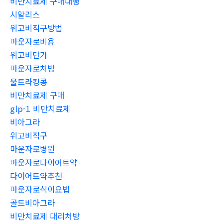
비만치료제 구매대행
시알리스
위고비직구방법
마운자로비용
위고비단가
마운자로처방
울트라킹콩
비만치료제 구매
glp-1 비만치료제
비아그라
위고비직구
마운자로병원
마운자로다이어트약
다이어트약추천
마운자로식이요법
골드비아그라
비만치료제 대리처방