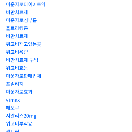
마운자로다이어트약
비만치료제
마운자로심부름
울트라킹콩
비만치료제
위고비재고있는곳
위고비용량
비만치료제 구입
위고비효능
마운자로판매업체
프릴리지
마운자로효과
vimax
해포쿠
시알리스20mg
위고비부작용
센트립