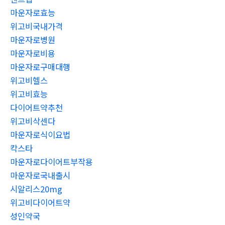
마운자로효능
위고비국내가격
마운자로병원
마운자로비용
마운자로구매대행
위고비헬스
위고비효능
다이어트약추천
위고비삭센다
마운자로식이요법
칵스타
마운자로다이어트부작용
마운자로국내출시
시알리스20mg
위고비다이어트약
성인약국