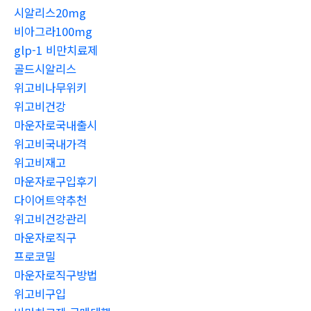
시알리스20mg
비아그라100mg
glp-1 비만치료제
골드시알리스
위고비나무위키
위고비건강
마운자로국내출시
위고비국내가격
위고비재고
마운자로구입후기
다이어트약추천
위고비건강관리
마운자로직구
프로코밀
마운자로직구방법
위고비구입