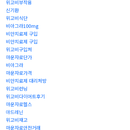
위고비부작용
신기환
위고비식단
비아그라100mg
비만치료제 구입
비만치료제 구입
위고비구입처
마운자로단가
비아그라
마운자로가격
비만치료제 대리처방
위고비런닝
위고비다이어트후기
마운자로헬스
아드레닌
위고비재고
마운자로안전거래