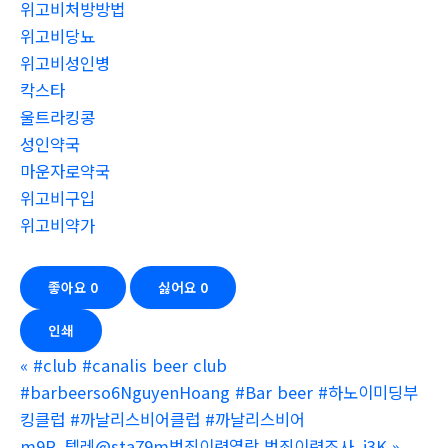
위고비처방방법
위고비당뇨
위고비성인병
칵스타
울트라킹콩
성인약국
마운자로약국
위고비구입
위고비약가
좋아요
0
싫어요
0
인쇄
«
#club #canalis beer club
#barbeerso6NguyenHoang #Bar beer #하노이미딩부
킹클럽 #까날리스비어클럽 #까날리스비어
m9R_텔레@sta79m범죄이력열람 범죄이력조사_j3K
»