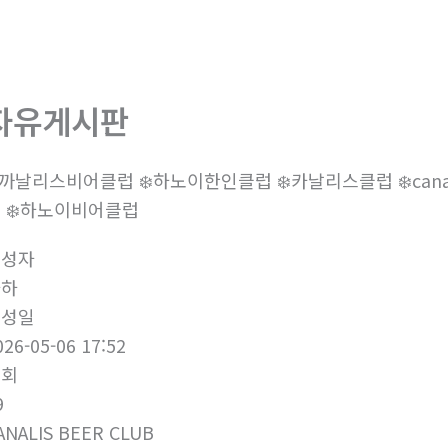
회사소개
제품소개
부
자유게시판
️까날리스비어클럽 ❄️하노이한인클럽 ❄️‍‍카날리스클럽 ❄️‍canalis bee
 ‍‍❄️하노이비어클럽
작성자
하하
작성일
026-05-06 17:52
조회
9
ANALIS BEER CLUB