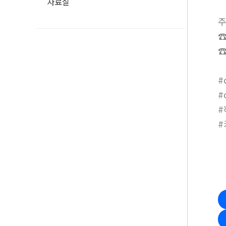
자료실
주
☎
☎
#
#
#
#