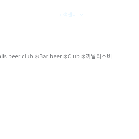
품갤러리
온라인문의
고객센터
오시는길
r club ❄️Bar beer ❄️‍‍Club ‍‍❄️까날리스비