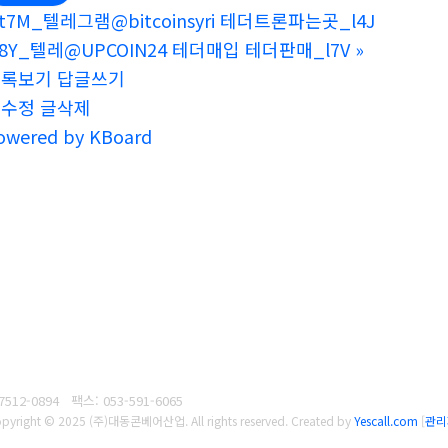
t7M_텔레그램@bitcoinsyri 테더트론파는곳_l4J
8Y_텔레@UPCOIN24 테더매입 테더판매_l7V
»
목록보기
답글쓰기
글수정
글삭제
owered by KBoard
7512-0894
팩스: 053-591-6065
pyright © 2025 (주)대동콘베어산업. All rights reserved.
Created by
Yescall.com
[
관리