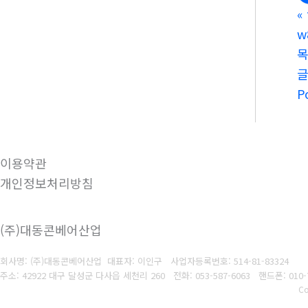
«
w
P
이용약관
개인정보처리방침
(주)대동콘베어산업
회사명: (주)대동콘베어산업 대표자: 이인구
사업자등록번호: 514-81-83324
주소: 42922 대구 달성군 다사읍 세천리 260
전화: 053-587-6063
핸드폰: 010-
Co