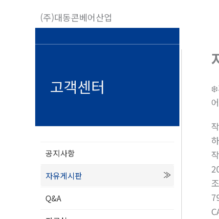
콘
(주)대동콘베어산업
텐
츠
로
건
너
고객센터
❄
뛰
어
기
공지사항
2
자유게시판
7
Q&A
C