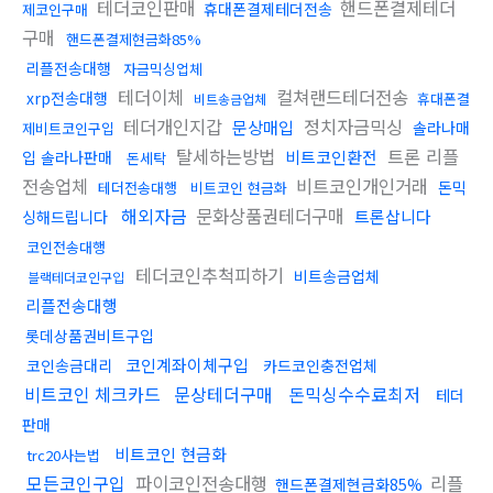
테더코인판매
핸드폰결제테더
휴대폰결제테더전송
제코인구매
구매
핸드폰결제현금화85%
리플전송대행
자금믹싱업체
테더이체
컬쳐랜드테더전송
xrp전송대행
휴대폰결
비트송금업체
테더개인지갑
정치자금믹싱
문상매입
솔라나매
제비트코인구입
탈세하는방법
트론 리플
비트코인환전
입 솔라나판매
돈세탁
전송업체
비트코인개인거래
돈믹
테더전송대행
비트코인 현금화
해외자금
문화상품권테더구매
트론삽니다
싱해드립니다
코인전송대행
테더코인추척피하기
비트송금업체
블랙테더코인구입
리플전송대행
롯데상품권비트구입
코인계좌이체구입
코인송금대리
카드코인충전업체
비트코인 체크카드
문상테더구매
돈믹싱수수료최저
테더
판매
비트코인 현금화
trc20사는법
모든코인구입
파이코인전송대행
리플
핸드폰결제현금화85%