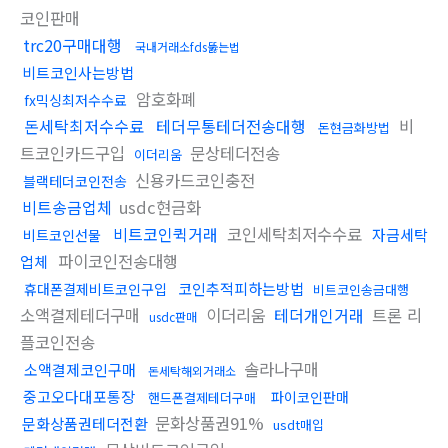
코인판매
trc20구매대행
국내거래소fds뚫는법
비트코인사는방법
암호화폐
fx믹싱최저수수료
돈세탁최저수수료
테더무통테더전송대행
비
돈현금화방법
트코인카드구입
문상테더전송
이더리움
신용카드코인충전
블랙테더코인전송
비트송금업체
usdc현금화
비트코인퀵거래
코인세탁최저수수료
자금세탁
비트코인선물
파이코인전송대행
업체
코인추적피하는방법
휴대폰결제비트코인구입
비트코인송금대행
소액결제테더구매
이더리움
테더개인거래
트론 리
usdc판매
플코인전송
솔라나구매
소액결제코인구매
돈세탁해외거래소
중고오다대포통장
파이코인판매
핸드폰결제테더구매
문화상품권91%
문화상품권테더전환
usdt매입