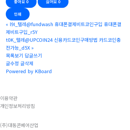
좋아요
0
싫어요
0
인쇄
«
l9I_텔레@fundwash 휴대폰결제비트코인구입 휴대폰결
제비트구입_r5Y
t0K_텔레@UPCOIN24 신용카드코인구매방법 카드코인충
전가능_d5X
»
목록보기
답글쓰기
글수정
글삭제
Powered by KBoard
이용약관
개인정보처리방침
(주)대동콘베어산업