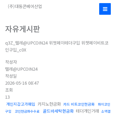
콘
(주)대동콘베어산업
텐
Mai
츠
로
Men
자유게시판
건
너
q3Z_텔레@UPCOIN24 위쳇페이테더구입 위챗페이비트코
뛰
인구입_c0X
기
작성자
텔레@UPCOIN24
작성일
2026-05-16 08:47
조회
13
카지노현금화
개인지갑고가매입
카드 비트코인현금화
파이코인
골드바세탁현금화
테더개인거래
구입
코인현금화수수료
소액결