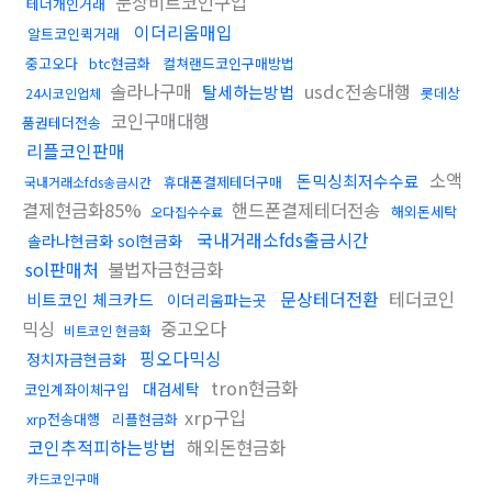
문상비트코인구입
테더개인거래
이더리움매입
알트코인퀵거래
중고오다
btc현금화
컬쳐랜드코인구매방법
솔라나구매
usdc전송대행
탈세하는방법
롯데상
24시코인업체
코인구매대행
품권테더전송
리플코인판매
소액
돈믹싱최저수수료
휴대폰결제테더구매
국내거래소fds송금시간
결제현금화85%
핸드폰결제테더전송
해외돈세탁
오다집수수료
국내거래소fds출금시간
솔라나현금화 sol현금화
sol판매처
불법자금현금화
문상테더전환
테더코인
비트코인 체크카드
이더리움파는곳
믹싱
중고오다
비트코인 현금화
핑오다믹싱
정치자금현금화
tron현금화
대검세탁
코인계좌이체구입
xrp구입
xrp전송대행
리플현금화
코인추적피하는방법
해외돈현금화
카드코인구매