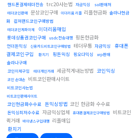
trc20사는법
핸드폰결제테더전송
자금믹싱
sol판매처
문상코인구매
리플현금화
솔라나현금
테더코인판매
이더리움 리플
화
컬쳐랜드코인구매방법
이더리움매입
테더코인계좌이체
핑돈현금화
롯데상품권코인구매
usdc전송대행
테더무통
휴대폰
언더돈믹싱
자금믹싱
신용카드비트코인구매방법
결제코인구입
핑돈믹싱
핑오다믹싱
xrp판매
환치기
솔라나구매
세금적게내는방법
코인믹싱
코인이체구입
테더개인거래
비트코인판매사이트
코인 손대손
비트코인사는법
비트코인판매사이트
돈믹싱방법
코인 현금화 수수료
코인현금화수수료
자금믹싱업체
비트코인
돈믹싱최저수수료
휴대폰결제코인구매방법
퀵거래
리플매입
바이낸스구입대행
환치기