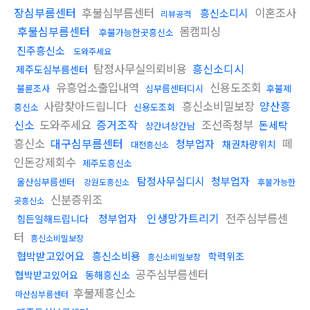
장심부름센터
후불심부름센터
이혼조사
흥신소디시
리뷰공격
후불심부름센터
몸캠피싱
후불가능한곳흥신소
진주흥신소
도와주세요
탐정사무실의뢰비용
흥신소디시
제주도심부름센터
유흥업소출입내역
신용도조회
불륜조사
심부름센터디시
후불제
사람찾아드립니다
흥신소비밀보장
양산흥
흥신소
신용도조회
신소
도와주세요
증거조작
조선족청부
돈세탁
상간녀상간남
흥신소
대구심부름센터
떼
청부업자
채권차량위치
대전흥신소
인돈강제회수
제주도흥신소
탐정사무실디시
청부업자
울산심부름센터
강원도흥신소
후불가능한
신분증위조
곳흥신소
인생망가트리기
전주심부름센
청부업자
힘든일해드립니다
터
흥신소비밀보장
협박받고있어요
흥신소비용
학력위조
흥신소비밀보장
공주심부름센터
협박받고있어요
동해흥신소
후불제흥신소
마산심부름센터