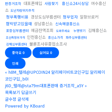
대포폰매입
흥신소24시상담
여수흥신
사람찾기
판증거조작
소
도난차량위치추적
청부폭행비용
경상도심부름센터
청부업자
밀항브로커
협박받고있을때
성남흥신소
신속해결흥신소
예금잔액조회
김해흥신소
포항심부름센터
누명벗기
도와주세요
인천흥신소
흥신소가격
파주심부름센터
조선족청부가격
불륜조사유흥업소조사
김해심부름센터
좋아요
0
싫어요
0
인쇄
«
h8M_텔레@UPCOIN24 알리페이비트코인구입 알리페이
코인구입_b0I
j6D_텔레@sta79m대포폰판매 증거조작_a5Y
»
목록보기
답글쓰기
글수정
글삭제
Powered by KBoard