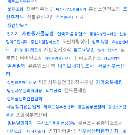
제주도심부름센터
청부해주는곳
흥신소안전보장
조
불륜조회
탐정사무실의뢰가격
선족청부
선불유심구입
심부름센터디시
상간남복수
재판증거물열람
신속해결흥신소
환치기
신상
몸캠피싱협박해결
도난차량찾기
청부폭행
털어드립니다
흥신소일잘하는곳
유흥출입내
재판증거조작
심
참교육방법
나락보내기뒷조사
역
텔레그램추적
부름센터비밀보장
전라도흥신소
행방불명사람찾기
참교육방법
일본밀항
유흥업소내역
나락보내기뒷조사
서울심부름센
터
탐정사무실전국탐정사무실
카카오톡해킹
살인청부해주는곳
핸드폰해킹
탐정사무실의뢰비용
리뷰공격
심부름센터완전범죄
사람찾기전문업체
제주도심부름센터
창원심부름센터
흥신소저렴
포항심부름센터
한곳
불륜조사유흥업소조사
일본밀항가격
흥신소의뢰위험성0%
범죄이력열람
심부름센터완전범죄
바람조회
재
마사지조사