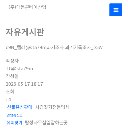
콘
(주)대동콘베어산업
텐
Mai
츠
로
Men
자유게시판
건
너
c9N_텔레@sta79m과거조사 과거기록조사_e5W
뛰
기
작성자
TG@sta79m
작성일
2026-05-17 18:17
조회
14
선불유심판매
사람찾기전문업체
광양흥신소
탐정사무실일잘하는곳
유괴찾기