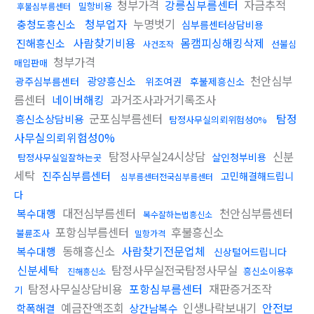
청부가격
강릉심부름센터
자금추적
밀항비용
후불심부름센터
청부업자
누명벗기
충청도흥신소
심부름센터상담비용
사람찾기비용
몸캠피싱해킹삭제
진해흥신소
선불심
사건조작
청부가격
매입판매
천안심부
광양흥신소
광주심부름센터
위조여권
후불제흥신소
름센터
네이버해킹
과거조사과거기록조사
군포심부름센터
탐정
흥신소상담비용
탐정사무실의뢰위험성0%
사무실의뢰위험성0%
탐정사무실24시상담
신분
살인청부비용
탐정사무실일잘하는곳
세탁
진주심부름센터
고민해결해드립니
심부름센터전국심부름센터
다
대전심부름센터
천안심부름센터
복수대행
복수잘하는법흥신소
포항심부름센터
후불흥신소
불륜조사
밀항가격
동해흥신소
사람찾기전문업체
복수대행
신상털어드립니다
신분세탁
탐정사무실전국탐정사무실
흥신소이용후
진해흥신소
탐정사무실상담비용
포항심부름센터
재판증거조작
기
예금잔액조회
인생나락보내기
안전보
학폭해결
상간남복수