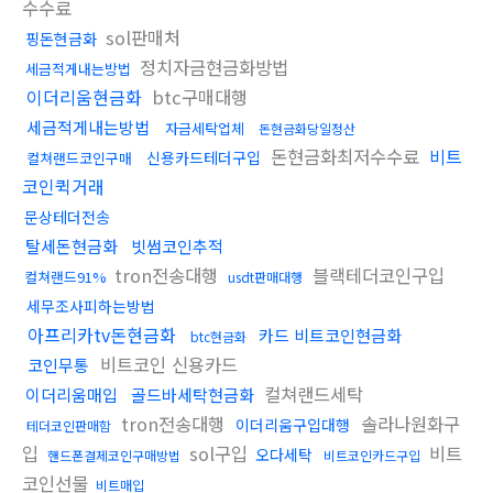
수수료
sol판매처
핑돈현금화
정치자금현금화방법
세금적게내는방법
이더리움현금화
btc구매대행
세금적게내는방법
자금세탁업체
돈현금화당일정산
돈현금화최저수수료
비트
신용카드테더구입
컬쳐랜드코인구매
코인퀵거래
문상테더전송
탈세돈현금화
빗썸코인추적
tron전송대행
블랙테더코인구입
컬쳐랜드91%
usdt판매대행
세무조사피하는방법
아프리카tv돈현금화
카드 비트코인현금화
btc현금화
비트코인 신용카드
코인무통
컬쳐랜드세탁
이더리움매입
골드바세탁현금화
tron전송대행
솔라나원화구
이더리움구입대행
테더코인판매함
입
sol구입
비트
오다세탁
핸드폰결제코인구매방법
비트코인카드구입
코인선물
비트매입