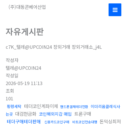
콘
(주)대동콘베어산업
텐
Mai
츠
로
Men
자유게시판
건
너
c7K_텔레@UPCOIN24 장외거래 장외거래소_j4L
뛰
기
작성자
텔레@UPCOIN24
작성일
2026-05-19 11:13
조회
101
테더코인계좌이체
횡령세탁
이더리움클레식사
핸드폰결제테더전환
대검현금화
트론구매
코인해외지갑 매입
는곳
테더구매테더판매
돈믹싱최저
신용카드코인구매
비트코인전송대행