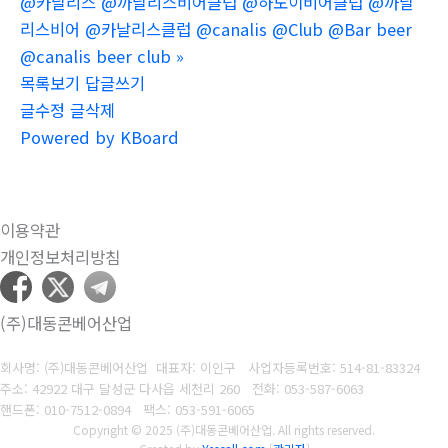
@카날리스 @까날리스비어클럽 @하노이비어클럽 @까날
리스비어 @카날리스클럽 @canalis @Club @Bar beer
@canalis beer club
»
목록보기
답글쓰기
글수정
글삭제
Powered by KBoard
이용약관
개인정보처리방침
(주)대동콘베어산업
회사명: (주)대동콘베어산업 대표자: 이인구
사업자등록번호: 514-81-83324
주소: 42922 대구 달성군 다사읍 세천리 260
전화: 053-587-6063
핸드폰: 010-7512-0894
팩스: 053-591-6065
Copyright © 2025 (주)대동콘베어산업. All rights reserved.