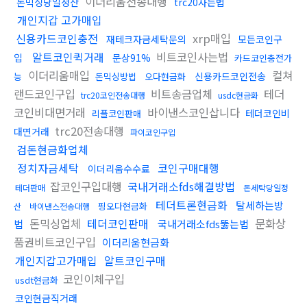
이더리움전송대행
돈믹싱당일정산
trc20사는법
개인지갑 고가매입
신용카드코인충전
xrp매입
재테크자금세탁문의
모든코인구
알트코인퀵거래
비트코인사는법
입
문상91%
카드코인충전가
이더리움매입
컬쳐
신용카드코인전송
능
돈믹싱방법
오다현금화
랜드코인구입
비트송금업체
테더
trc20코인전송대행
usdc현금화
코인비대면거래
바이낸스코인삽니다
테더코인비
리플코인판매
trc20전송대행
대면거래
파이코인구입
검돈현금화업체
정치자금세탁
코인구매대행
이더리움수수료
잡코인구입대행
국내거래소fds해결방법
테더판매
돈세탁당일정
테더트론현금화
탈세하는방
핑오다현금화
산
바이낸스전송대행
돈믹싱업체
테더코인판매
문화상
법
국내거래소fds뚫는법
품권비트코인구입
이더리움현금화
개인지갑고가매입
알트코인구매
코인이체구입
usdt현금화
코인현금직거래