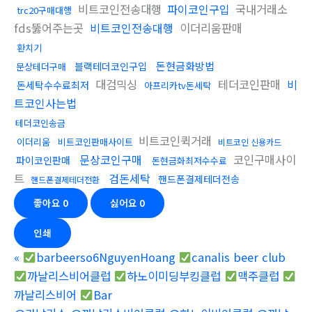
비트코인전송대행
파이코인구입
국내거래소
trc20구매대행
fds뚫어주는곳
비트코인전송대행
이더리움판매
환치기
돈현금화방법
블랙테더코인구입
문상테더구매
대검믹싱
테더코인판매
비
돈세탁수수료최저
아프리카tv돈세탁
트코인사는법
테더코인송금
비트코인퀵거래
이더리움
비트코인판매사이트
비트코인 신용카드
문상코인구매
코인구매사이
파이코인판매
돈현금화최저수수료
트
검돈세탁
핸드폰결제테더전송
핸드폰결제테더전환
좋아요
0
싫어요
0
인쇄
«
barbeerso6NguyenHoang
canalis beer club
까날리스비어클럽
하노이미딩부킹클럽
맥주클럽
까날리스비어
Bar