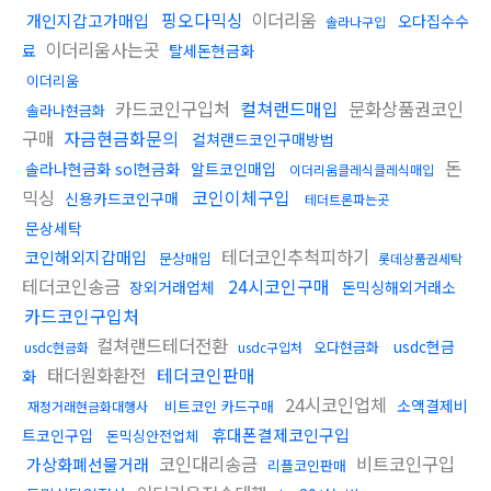
핑오다믹싱
이더리움
개인지갑고가매입
오다집수수
솔라나구입
이더리움사는곳
료
탈세돈현금화
이더리움
카드코인구입처
컬쳐랜드매입
문화상품권코인
솔라나현금화
구매
자금현금화문의
컬쳐랜드코인구매방법
돈
솔라나현금화 sol현금화
알트코인매입
이더리움클레식클레식매입
믹싱
코인이체구입
신용카드코인구매
테더트론파는곳
문상세탁
테더코인추척피하기
코인해외지갑매입
문상매입
롯데상품권세탁
테더코인송금
24시코인구매
장외거래업체
돈믹싱해외거래소
카드코인구입처
컬쳐랜드테더전환
usdc현금
오다현금화
usdc현금화
usdc구입처
태더원화환전
테더코인판매
화
24시코인업체
소액결제비
비트코인 카드구매
재정거래현금화대행사
휴대폰결제코인구입
트코인구입
돈믹싱안전업체
코인대리송금
비트코인구입
가상화폐선물거래
리플코인판매