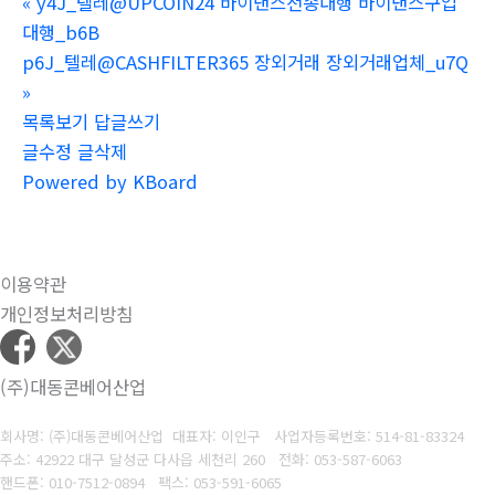
«
y4J_텔레@UPCOIN24 바이낸스전송대행 바이낸스구입
대행_b6B
p6J_텔레@CASHFILTER365 장외거래 장외거래업체_u7Q
»
목록보기
답글쓰기
글수정
글삭제
Powered by KBoard
이용약관
개인정보처리방침
(주)대동콘베어산업
회사명: (주)대동콘베어산업 대표자: 이인구
사업자등록번호: 514-81-83324
주소: 42922 대구 달성군 다사읍 세천리 260
전화: 053-587-6063
핸드폰: 010-7512-0894
팩스: 053-591-6065