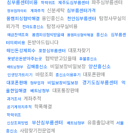
심부름센터비용
파주심부름센터
제주도심부름센터
학력위조
신분세탁
심부름센터가격
계좌추적
청부업자의뢰
용인흥신소
탐정사무실의
몸캠피싱협박해결
천안심부름센터
뢰가격
탐정사무실비용
전라도흥신소
흥신소
심부름센
예금잔액조회
몸캠피싱협박받을때
몸캠피싱협박해결
돈받아드립니다
터의뢰비용
대포차찾기
떼인돈강제회수
포항심부름센터
협박받고있을때
못받은돈받아주는곳
후불흥신소
비밀보장비밀보장
양산흥신소
김해흥신소
배트남청부
바람조회
대포폰판매
인생망가트리기
흥신소이용후기
경기도심부름센터
대포폰판매
억
비밀보장비밀보장
청부업자
대포통장판매
울한일해결
베트남청부
계좌추적
과거조사
학폭해결
공기계위치추적
학력위조
부산심부름센터
유흥출입내역
서울
신상조회방법
배트남청부
사람찾기전문업체
흥신소