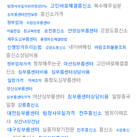
고민바로해결흥신소
복수해주실분
탐정사무실의뢰위험성0%
흥신소가격
심부름센터안전보장
청부업자
수원심부름센터
강원도흥신소
안양심부름센터
순천흥신소
억울한일
참교육방법
제주도심부름센터
몸캠피싱해결방법
네이버해킹
인생망가뜨리는법
바람조회불륜조회
강원도흥신소
흥신소상담비용
청부해주는곳
고민바로해결흥
마산심부름센터
청부업자가격
신소
심부름센터비용
심부름센터상담비용
충청도심부름센터
밀항가격
학력조작
양산심부름센터
마산심부름센터
심부름센터상담비용
밀항중국
심부름센터가격
밀항
강릉흥신소
대전심부름센터
탐정사무실가격
전주흥신소
범죄이력조
사
상간녀상간남
대구심부름센터
실종자찾기전문
흥신소
진주흥신소
수원흥신