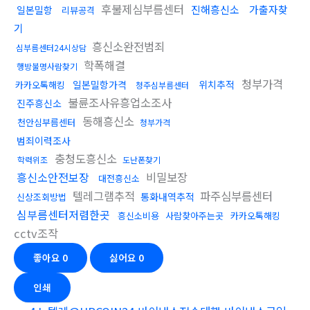
후불제심부름센터
진해흥신소
가출자찾
일본밀항
리뷰공격
기
흥신소완전범죄
심부름센터24시상담
학폭해결
행방불명사람찾기
청부가격
일본밀항가격
위치추적
카카오톡해킹
청주심부름센터
불륜조사유흥업소조사
진주흥신소
동해흥신소
천안심부름센터
청부가격
범죄이력조사
충청도흥신소
학력위조
도난폰찾기
흥신소안전보장
비밀보장
대전흥신소
텔레그램추적
파주심부름센터
통화내역추적
신상조회방법
심부름센터저렴한곳
흥신소비용
사람찾아주는곳
카카오톡해킹
cctv조작
좋아요
0
싫어요
0
인쇄