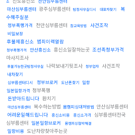
진도흥신소
천안심부름센터
소
광주심부름센터
복
마산심부름센터
탐정사무실디시
대포차찾기
수해주실분
천안심부름센터
사건조작
청부폭행가격
참교육방법
비밀보장
후불제흥신소
범죄이력열람
흥신소일잘하는곳
조선족청부가격
안산흥신소
청부폭행가격
마사지조사
나락보내기뒷조사
사건조작
후불가능한곳탐정사무실
청부업자
내차찾기
청부브로커
밀항
심부름센터디시
도난폰찾기
청부폭행
일본밀항가격
돈받아드립니다
환치기
복수하는방법
안산심부름센터
몸캠피싱대처방법
마산심부름센터
어려운일해드립니다
심부름센터전국
흥신소비용
흥신소가격
심부름센터
일본밀항브로커
몸캠피싱협박해결
도난차량찾아주는곳
밀항비용