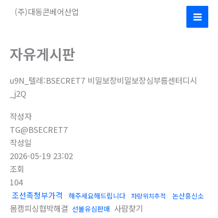
콘
(주)대동콘베어산업
텐
Mai
츠
로
Men
자유게시판
건
너
u9N_텔레:BSECRET7 비밀보장비밀보장심부름센터디시
뛰
_j2Q
기
작성자
TG@BSECRET7
작성일
2026-05-19 23:02
조회
104
조선족청부가격
해주세요해드립니다
논산흥신소
차량위치추적
몸캠피싱협박해결
사람찾기
선불유심판매