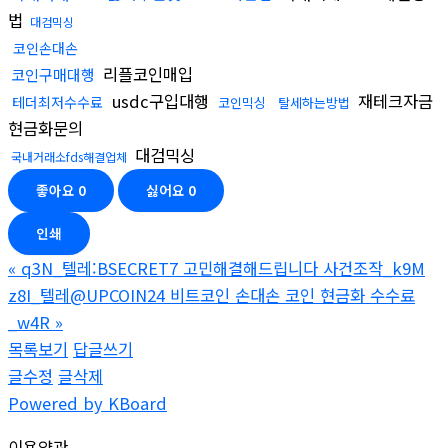
법
대검믹싱
코인손대손
리플코인매입
코인구매대행
usdc구입대행
재테크자금
테더최저수수료
코인믹싱
탈세하는방법
현금화문의
대검믹싱
국내거래소fds해결업체
좋아요
0
싫어요
0
인쇄
«
q3N_텔레:BSECRET7 고민해결해드립니다 사건조작_k9M
z8I_텔레@UPCOIN24 비트코인 손대손 코인 현금화 수수료
_w4R
»
목록보기
답글쓰기
글수정
글삭제
Powered by KBoard
이용약관