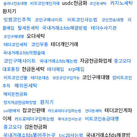
usdc현금화
카지노세탁
비트코인개인거래
솔라나전송대행
코인돈세탁
환치기
빗썸코인추적
비트코인사는법
코인구매사이트
리
코인전송대행
탈세돈세탁
국내거래소fds해결방법
테더수사기관
플매입
오다세탁
코인구매대행
테더개인거래
코인무통
테더코인세탁
국내거래소fds막혔을때
코인구매사이트
자금현금화업체
중고오다
국내거래소fds깨는법
현금돈세탁
xrp매입
대포통장
테더매입
코인구매대행
비트코인선물
업비트코인
테더손대손
모든코인구입가능
해외돈세탁
추적
해외돈현금화
환치기
정치자금현금화방법
잡코인판매
테더코인계좌
sol판매처
카드로테더구입하는법
언더돈세탁
이체
비트코인송금대행
카드로테더구입하는법
파이코인사는곳
중고오다
검돈현금화
국내거래소fds뚫어주는곳
국내거래소fds해결방
trc20사는법