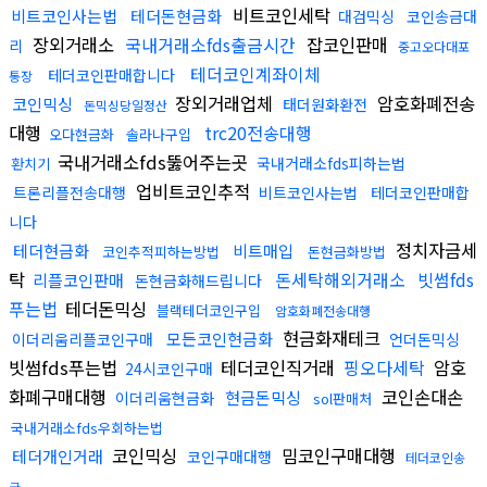
비트코인세탁
비트코인사는법
테더돈현금화
대검믹싱
코인송금대
장외거래소
국내거래소fds출금시간
잡코인판매
리
중고오다대포
테더코인계좌이체
테더코인판매합니다
통장
장외거래업체
암호화폐전송
코인믹싱
태더원화환전
돈믹싱당일정산
대행
trc20전송대행
오다현금화
솔라나구입
국내거래소fds뚫어주는곳
국내거래소fds피하는법
환치기
업비트코인추적
트론리플전송대행
비트코인사는법
테더코인판매합
니다
정치자금세
테더현금화
비트매입
코인추적피하는방법
돈현금화방법
탁
돈세탁해외거래소
빗썸fds
리플코인판매
돈현금화해드립니다
푸는법
테더돈믹싱
블랙테더코인구입
암호화폐전송대행
현금화재테크
모든코인현금화
이더리움리플코인구매
언더돈믹싱
빗썸fds푸는법
테더코인직거래
핑오다세탁
암호
24시코인구매
화폐구매대행
코인손대손
현금돈믹싱
이더리움현금화
sol판매처
국내거래소fds우회하는법
코인믹싱
밈코인구매대행
테더개인거래
코인구매대행
테더코인송
금