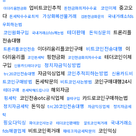
업비트코인추적
중고오
코인이체
돈현금화최저수수료
이더리움현금화
다
가상화폐선물거래
국내거래소fds
돈세탁수수료최저
검돈현금화문의
우회하는법
테더판매
트론리플
코인원화구입
돈믹싱문의
국내거래소fds깨는법
전송대행
이더리움리플코인구매
비트코인전송대행
이
트론리플코인전송
더리움리플
핑현금화
테더코인이체
코인돈세탁
코인현금화최저수수료
구입
정치자금믹싱방법
신용카드테더구입
자금믹싱업체
코인추적피하는방법
신용카드비
trc20코인전송대행
돈세탁문의
코인구매대행24시
트코인구매방법
비트코인사는방법
해외자금
테더구매
돈세탁해드립니다
코인전송otc공식업체
카드로코인구매하는법
핑세탁
블테구입
돈믹싱
정치자금세탁
trc20코인전송대행
자금믹싱업체
정치자금세
탁
핑오다믹싱
국내거래소
파이코인사는곳
테더코인판매함
알트코인퀵거래
비트코인퀵거래
코인믹싱
fds해결업체
재테크자금세탁문의