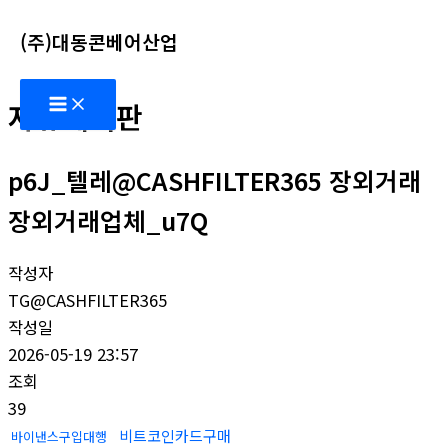
콘
(주)대동콘베어산업
텐
츠
Main
로
자유게시판
Menu
건
너
p6J_텔레@CASHFILTER365 장외거래
뛰
기
장외거래업체_u7Q
작성자
TG@CASHFILTER365
작성일
2026-05-19 23:57
조회
39
비트코인카드구매
바이낸스구입대행