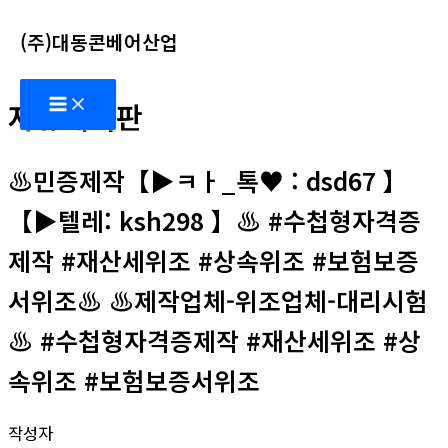
콘
(주)대동콘베어산업
텐
츠
Main
로
자유게시판
Menu
건
너
♨️민증제작【▶ㅋㅏ_톡♥ : dsd67 】
뛰
기
【▶텔레: ksh298 】♨️ #수첩형자격증
제작 #재산세위조 #상속위조 #보험보증
서위조♨️ ♨️제작업체-위조업체-대리시험
♨️ #수첩형자격증제작 #재산세위조 #상
속위조 #보험보증서위조
작성자