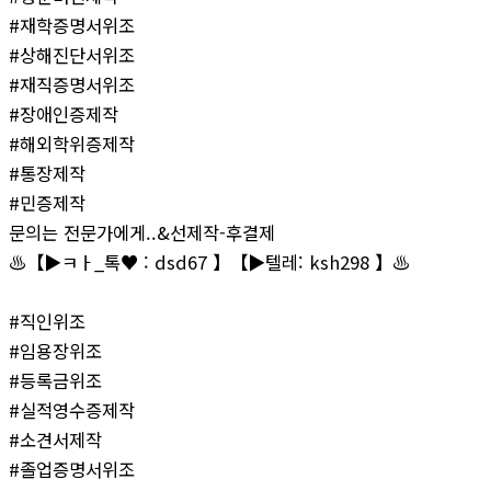
#재학증명서위조
#상해진단서위조
#재직증명서위조
#장애인증제작
#해외학위증제작
#통장제작
#민증제작
문의는 전문가에게..&선제작-후결제
♨️【▶ㅋㅏ_톡♥ : dsd67 】【▶텔레: ksh298 】♨️
#직인위조
#임용장위조
#등록금위조
#실적영수증제작
#소견서제작
#졸업증명서위조