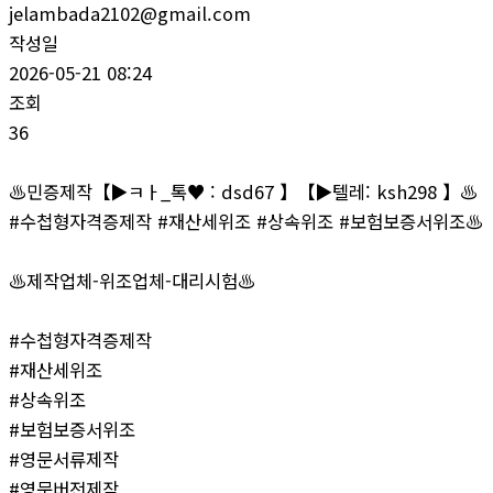
jelambada2102@gmail.com
작성일
2026-05-21 08:24
조회
36
♨️민증제작【▶ㅋㅏ_톡♥ : dsd67 】【▶텔레: ksh298 】♨️
#수첩형자격증제작 #재산세위조 #상속위조 #보험보증서위조♨️
♨️제작업체-위조업체-대리시험♨️
#수첩형자격증제작
#재산세위조
#상속위조
#보험보증서위조
#영문서류제작
#영문버전제작