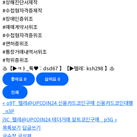
#상해진단서제작
#수첩형자격증제작
#장애인증위조
#매매계약서위조
#수첩형자격증위조
#면허증위조
#통장거래내역서위조
#학위증위조
♨️【▶ㅋㅏ_톡♥ : dsd67 】【▶텔레: ksh298 】♨️
좋아요
0
싫어요
0
인쇄
«
o9T_텔레@UPCOIN24 신용카드코인구매 신용카드코인대행
_n3P
j5C_텔레@UPCOIN24 테더거래 알트코인구매 _p5G
»
목록보기
답글쓰기
글수정
글삭제