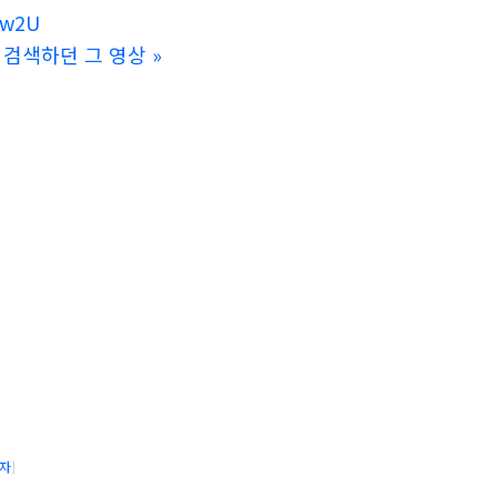
w2U
 검색하던 그 영상
»
자
]