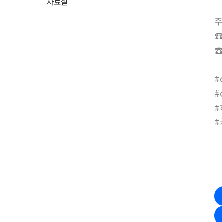
자료실
주
☎
☎
#
#
#
#