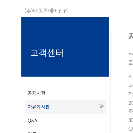
콘
(주)대동콘베어산업
텐
츠
로
건
너
고객센터
⭐
뛰
클
기
공지사항
2
자유게시판
3
Q&A
C