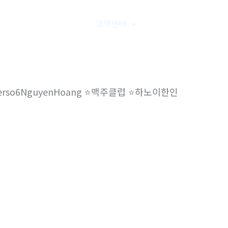
품갤러리
온라인문의
고객센터
오시는길
️barbeerso6NguyenHoang ⭐️맥주클럽 ⭐️하노이한인