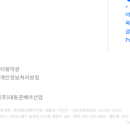
«
야
P
이용약관
개인정보처리방침
(주)대동콘베어산업
회사명: (주)대동콘베어산업 대표자: 이인구
사업자등록번호: 514-81-83324
주소: 42922 대구 달성군 다사읍 세천리 260
전화: 053-587-6063
핸드폰: 010-
Co