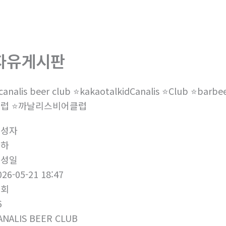
회사소개
제품소개
부
자유게시판
️canalis beer club ⭐️kakaotalkidCanalis ⭐️Club ⭐
럽 ⭐️까날리스비어클럽
작성자
하하
작성일
026-05-21 18:47
조회
6
ANALIS BEER CLUB