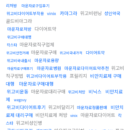
리처방
마운자로구입후기
카마그라
위고비런닝
성인약국
위고비다이어트부작용
vinix
골드비아그라
다이어트약
마운자로처방
위고비구매대행
마운자로직구업체
칵스타
마운자로구매
다이어트약
위고비안전거래
위고비국내가격
마운자로용량
위고비국내출시
위고비
마운자로병원
마운자로다이어트약추천
마운자로구매후기
직구방법
프릴리지
비만치료제 구매
위고비다이어트부작용
대행
마운자로구매대행
위고비운동
마운자로대리구매
비닉스
비만치료
위고비처방
제
wegovy
위고비다이어트후기
위고비달리기
비만치
마운자로정품판매
료제 대리구매
비만치료제 처방
마운자로다이어트
칵
vinix
위고비성인병
스타