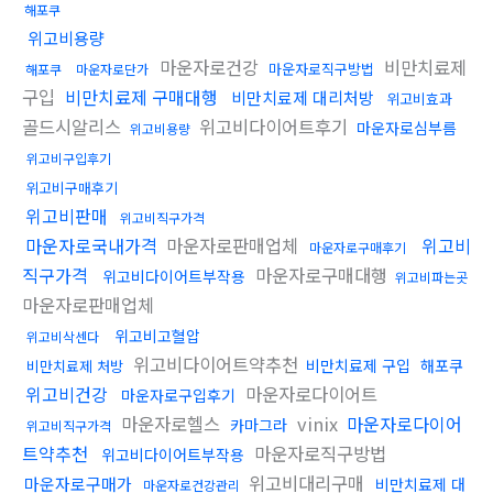
해포쿠
위고비용량
마운자로건강
비만치료제
마운자로직구방법
해포쿠
마운자로단가
구입
비만치료제 구매대행
비만치료제 대리처방
위고비효과
골드시알리스
위고비다이어트후기
마운자로심부름
위고비용량
위고비구입후기
위고비구매후기
위고비판매
위고비직구가격
마운자로국내가격
마운자로판매업체
위고비
마운자로구매후기
직구가격
마운자로구매대행
위고비다이어트부작용
위고비파는곳
마운자로판매업체
위고비고혈압
위고비삭센다
위고비다이어트약추천
비만치료제 구입
해포쿠
비만치료제 처방
위고비건강
마운자로다이어트
마운자로구입후기
마운자로헬스
vinix
마운자로다이어
카마그라
위고비직구가격
트약추천
마운자로직구방법
위고비다이어트부작용
위고비대리구매
마운자로구매가
비만치료제 대
마운자로건강관리