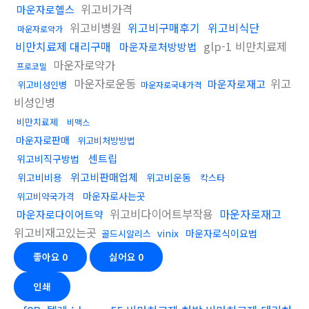
위고비가격
마운자로헬스
위고비병원
위고비구매후기
위고비식단
마운자로약가
비만치료제 대리구매
glp-1 비만치료제
마운자로처방방법
마운자로약가
프로코밀
마운자로운동
위고
마운자로재고
위고비성인병
마운자로국내가격
비성인병
비만치료제
비맥스
마운자로판매
위고비처방방법
센트립
위고비직구방법
위고비판매업체
위고비비용
위고비운동
칵스타
마운자로사는곳
위고비약국가격
위고비다이어트부작용
마운자로재고
마운자로다이어트약
위고비재고있는곳
vinix
마운자로식이요법
골드시알리스
좋아요
0
싫어요
0
인쇄