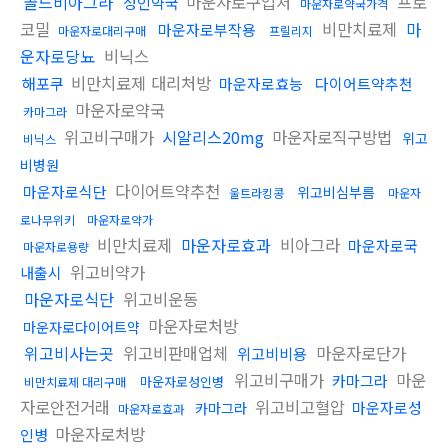
골드비아그라
마운자로구입처
프로
성인약국
마운자로약국가격
코밀
비만치료제
마
마운자로부작용
마운자로대리구매
프릴리지
운자로당뇨
비닉스
비만치료제 대리처방
해포쿠
마운자로효능
다이어트약추천
마운자로약국
카마그라
위고비구매가
시알리스20mg
마운자로직구방법
위고
비닉스
비병원
다이어트약추천
마운자로식단
위고비심부름
울트라킹콩
마운자
로나무위키
마운자로약가
비만치료제
마운자로효과
비아그라
마운자로국
마운자로용량
위고비약가
내출시
마운자로식단
위고비운동
마운자로처방
마운자로다이어트약
위고비사는곳
위고비판매업체
마운자로단가
위고비비용
위고비구매가
마운
카마그라
마운자로성인병
비만치료제 대리구매
자로안전거래
위고비고혈압
마운자로성
카마그라
마운자로효과
마운자로처방
인병