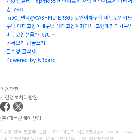
«
f8R_텔레 : bpmc55 비만치료제 처방 비만치료제 대리처
방_e9H
m5O_텔레@CASHFILTER365 코인이체구입 비트코인카드
구입 테더코인이체구입 테더코인계좌이체 코인계좌이체구입
비트코인현금화_t7U
»
목록보기
답글쓰기
글수정
글삭제
Powered by KBoard
이용약관
개인정보처리방침
(주)대동콘베어산업
회사명: (주)대동콘베어산업 대표자: 이인구
사업자등록번호: 514-81-83324
주소: 42922 대구 달성군 다사읍 세천리 260
전화: 053-587-6063