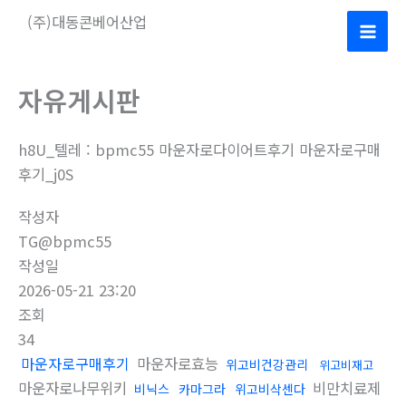
콘
(주)대동콘베어산업
텐
Mai
츠
로
Men
자유게시판
건
너
h8U_텔레 : bpmc55 마운자로다이어트후기 마운자로구매
뛰
후기_j0S
기
작성자
TG@bpmc55
작성일
2026-05-21 23:20
조회
34
마운자로구매후기
마운자로효능
위고비건강관리
위고비재고
마운자로나무위키
비만치료제
비닉스
카마그라
위고비삭센다