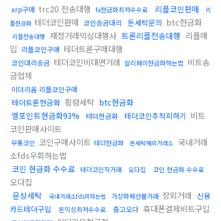
trc20 전송대행
리플코인판매
xrp구매
fx현금화최저수수료
리
테더코인판매
btc현금화
돈세탁문의
코인송금대리
플현금화
재정거래믹싱대행사
트론리플전송대행
리플매
리플전송대행
입
테더트론구매대행
리플코인구매
테더코인비대면거래
비트송
코인대리송금
알리페이현금화하는법
금업체
이더리움 리플코인구매
횡령세탁
btc현금화
테더트론현금화
엘포인트현금화93%
비트
테더코인추척피하기
테더현금화
코인판매사이트
코인구매사이트
국내거래
무통코인
테더현금화
돈세탁해외거래소
소fds우회하는법
코인 현금화 수수료
테더코인직거래
오다집
코인 현금화 수수료
오다집
문상세탁
장외거래
신용
가상화폐선물거래
국내거래소fds피하는법
휴대폰결제비트구입
카드테더구입
중고오다
돈믹싱최저수수료