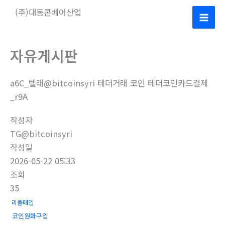
콘
(주)대동콘베어산업
텐
Mai
츠
로
Men
자유게시판
건
너
a6C_텔래@bitcoinsyri 테더거래 코인 테더코인카드결제
뛰
_r9A
기
작성자
TG@bitcoinsyri
작성일
2026-05-22 05:33
조회
35
리플매입
코인원화구입