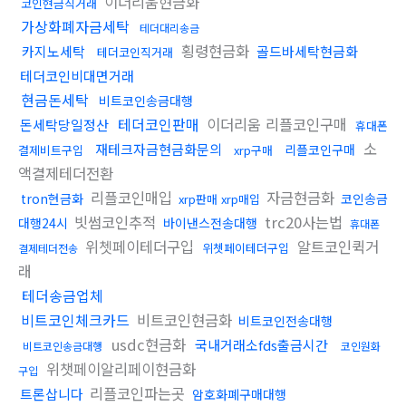
이더리움현금화
코인현금직거래
가상화폐자금세탁
테더대리송금
횡령현금화
카지노세탁
골드바세탁현금화
테더코인직거래
테더코인비대면거래
현금돈세탁
비트코인송금대행
테더코인판매
이더리움 리플코인구매
돈세탁당일정산
휴대폰
소
재테크자금현금화문의
리플코인구매
결제비트구입
xrp구매
액결제테더전환
리플코인매입
자금현금화
tron현금화
코인송금
xrp판매 xrp매입
빗썸코인추적
trc20사는법
대행24시
바이낸스전송대행
휴대폰
위쳇페이테더구입
알트코인퀵거
위쳇페이테더구입
결제테더전송
래
테더송금업체
비트코인체크카드
비트코인현금화
비트코인전송대행
usdc현금화
국내거래소fds출금시간
비트코인송금대행
코인원화
위챗페이알리페이현금화
구입
리플코인파는곳
트론삽니다
암호화폐구매대행