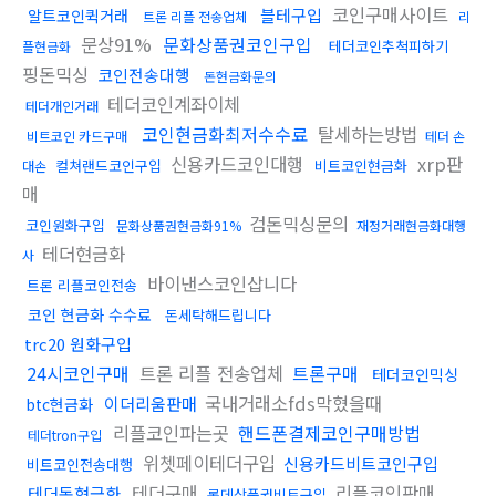
코인구매사이트
블테구입
알트코인퀵거래
트론 리플 전송업체
리
문상91%
문화상품권코인구입
테더코인추척피하기
플현금화
핑돈믹싱
코인전송대행
돈현금화문의
테더코인계좌이체
테더개인거래
코인현금화최저수수료
탈세하는방법
비트코인 카드구매
테더 손
신용카드코인대행
xrp판
컬쳐랜드코인구입
비트코인현금화
대손
매
검돈믹싱문의
코인원화구입
문화상품권현금화91%
재정거래현금화대행
테더현금화
사
바이낸스코인삽니다
트론 리플코인전송
코인 현금화 수수료
돈세탁해드립니다
trc20 원화구입
24시코인구매
트론 리플 전송업체
트론구매
테더코인믹싱
국내거래소fds막혔을때
이더리움판매
btc현금화
리플코인파는곳
핸드폰결제코인구매방법
테더tron구입
위쳇페이테더구입
신용카드비트코인구입
비트코인전송대행
테더구매
리플코인판매
테더돈현금화
롯데상품권비트구입