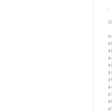
.
☑
#
#
#
#
#
#
#
#