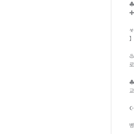
♣
✚
☣
】
♨
로
♣
교
☪
병