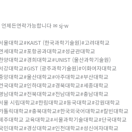
 언제든연락가능합니다 ✉ sj-w
서울대학교#KAIST (한국과학기술원)#고려대학교
#연세대학교#포항공과대학교#성균관대학교
한양대학교#경희대학교#UNIST (울산과학기술원)
서강대학교#GIST (광주과학기술원)#이화여자대학교
중앙대학교#울산대학교#아주대학교#부산대학교
건국대학교#인하대학교#경북대학교#세종대학교
영남대학교#전북대학교#전남대학교#충남대학교
서울 시립대학교#한림대학교#동국대학교#강원대학교
#가톨릭대학교#충북대학교#한국외국어대학교#칼빈대학교
제주대학교 교육대학교#서울과학기술대학교#단국대학교
#국민대학교#경상대학교#인천대학교#성신여자대학교