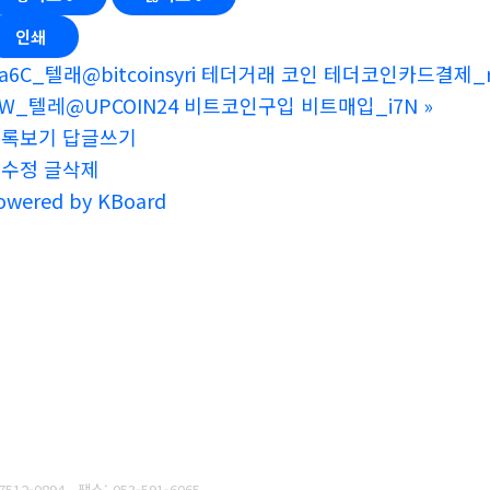
인쇄
a6C_텔래@bitcoinsyri 테더거래 코인 테더코인카드결제_r
9W_텔레@UPCOIN24 비트코인구입 비트매입_i7N
»
목록보기
답글쓰기
글수정
글삭제
owered by KBoard
7512-0894
팩스: 053-591-6065