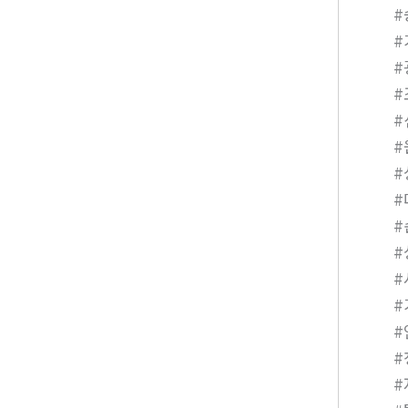
#
#
#
#
#
#