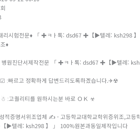
조회
8
대리시험전문♦ 「 ✚ㅋㅏ톡: dsd67 ✚【▶텔레: ksh29
조♦
 병원진단서제작전문 「 ✚ㅋㅏ톡: dsd67 ✚【▶텔레: ksh2
☑ ː빠르고 정확하게 답변드리도록하겠습니다.✈☢
☃ ː고퀄리티를 원하시는분 바로 ＯＫ ☣
 성적증명서위조업체 ✍ - 고등학교대학교학위증위조,고등학
【▶텔레: ksh298 】 」 100%원본과동일제작입니다