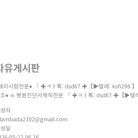
회사소개
제품소개
부
자유게시판
대리시험전문♦ 「 ✚ㅋㅏ톡: dsd67 ✚【▶텔레: ksh29
조♦ ☠ 병원진단서제작전문 「 ✚ㅋㅏ톡: dsd67 ✚【▶텔레:
작성자
elambada2102@gmail.com
작성일
026-05-22 06:16