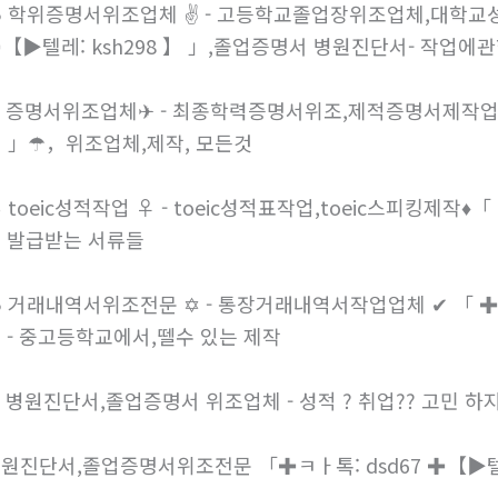
 학위증명서위조업체 ✌ - 고등학교졸업장위조업체,대학교성적
【▶텔레: ksh298 】 」,졸업증명서 병원진단서- 작업에
 증명서위조업체✈ - 최종학력증명서위조,제적증명서제작업체,✒ 
 」☂，위조업체,제작, 모든것
 toeic성적작업 ♀ - toeic성적표작업,toeic스피킹제작♦「 
 발급받는 서류들
 거래내역서위조전문 ✡ - 통장거래내역서작업업체 ✔ 「 ✚ㅋㅏ톡
 - 중고등학교에서,뗄수 있는 제작
 병원진단서,졸업증명서 위조업체 - 성적 ? 취업?? 고민 
원진단서,졸업증명서위조전문 「✚ㅋㅏ톡: dsd67 ✚【▶텔레: