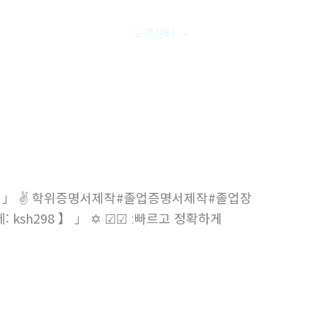
품갤러리
온라인문의
고객센터
오시는길
8 】 」 ✌ 학위증명서제작#졸업증명서제작#졸업장
 ksh298 】 」 ✡ ☑☑ ː빠르고 정확하게