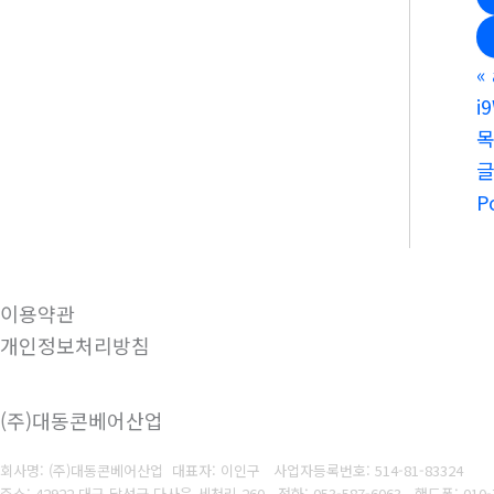
«
i
P
이용약관
개인정보처리방침
(주)대동콘베어산업
회사명: (주)대동콘베어산업 대표자: 이인구
사업자등록번호: 514-81-83324
주소: 42922 대구 달성군 다사읍 세천리 260
전화: 053-587-6063
핸드폰: 010-