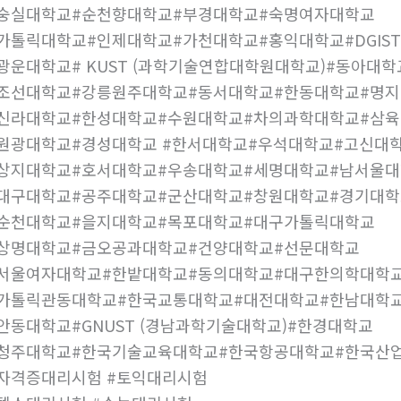
#숭실대학교#순천향대학교#부경대학교#숙명여자대학교
가톨릭대학교#인제대학교#가천대학교#홍익대학교#DGIST
광운대학교# KUST (과학기술연합대학원대학교)#동아대
#조선대학교#강릉원주대학교#동서대학교#한동대학교#명
#신라대학교#한성대학교#수원대학교#차의과학대학교#삼
원광대학교#경성대학교 #한서대학교#우석대학교#고신대
#상지대학교#호서대학교#우송대학교#세명대학교#남서울
대구대학교#공주대학교#군산대학교#창원대학교#경기대학
#순천대학교#을지대학교#목포대학교#대구가톨릭대학교
#상명대학교#금오공과대학교#건양대학교#선문대학교
#서울여자대학교#한밭대학교#동의대학교#대구한의학대학
#가톨릭관동대학교#한국교통대학교#대전대학교#한남대학
안동대학교#GNUST (경남과학기술대학교)#한경대학교
#청주대학교#한국기술교육대학교#한국항공대학교#한국산
자격증대리시험 #토익대리시험