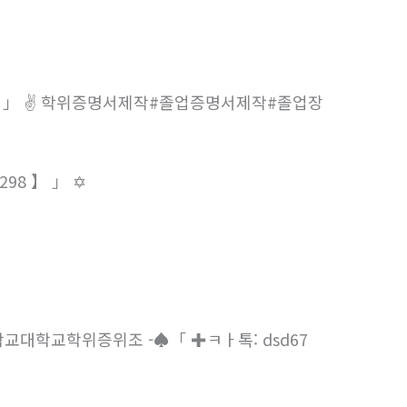
8 】 」 ✌ 학위증명서제작#졸업증명서제작#졸업장
98 】 」 ✡
교대학교학위증위조 -♠「 ✚ㅋㅏ톡: dsd67