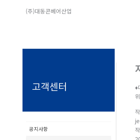
콘
(주)대동콘베어산업
텐
츠
로
건
너
뛰
기
고객센터
♦
위
j
공지사항
2