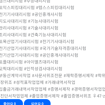
텝스대리시험 #수능대리시험
토익스피킹대리시험 #텝스스피킹대리시험
전기기사대리시험 #공인중개사시험
지도사대리시험 #기능사대리시험
관리사대리시험 #기술사대리시험
조리사대리시험 #건축기능사대리시험
토목산업기사대리시험 #전기기사대리시험
전기산업기사대리시험 #국가기술자격증대리시험
전기산업기사대리시험 #공인중개사대리시험
토플대리시험 #아이엘츠대리시험
오픽대리시험 #인적성검사대리시험
부동산계약서작업 #사문서위조전문 #재학증명서제작 #학
장위조 #성적표작업업체 #거래내역서작업
입출금거래내역서작업업체 #증명서제작 #경력증명서작업업
진단서작업업체 #졸업증명서제작 #졸업증명서위조 ♀47-zv
좋아요
0
싫어요
0