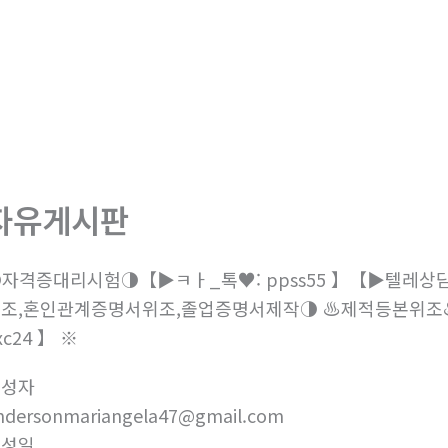
회사소개
제품소개
부
자유게시판
자격증대리시험◑【▶ㅋㅏ_톡♥: ppss55 】【▶텔레상담:
조,혼인관계증명서위조,졸업증명서제작◑ ♨️제적등본위조♨️ 
xc24 】 ※
작성자
ndersonmariangela47@gmail.com
작성일