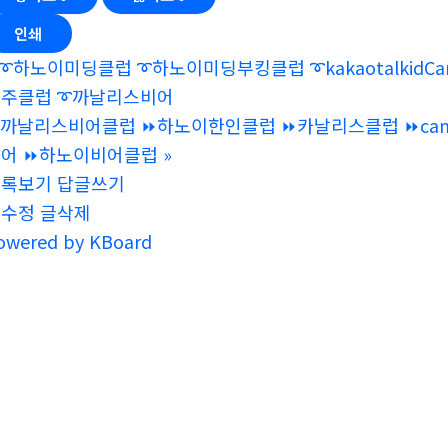
인쇄
➰하노이미딩클럽 ➰하노이미딩부킹클럽 ➰kakaotalkidCanalis ➰
주클럽 ➰까날리스비어
까날리스비어클럽 ⏩하노이한인클럽 ⏩‍‍카날리스클럽 ⏩‍canalis be
어 ‍‍⏩하노이비어클럽
»
목록보기
답글쓰기
글수정
글삭제
owered by KBoard