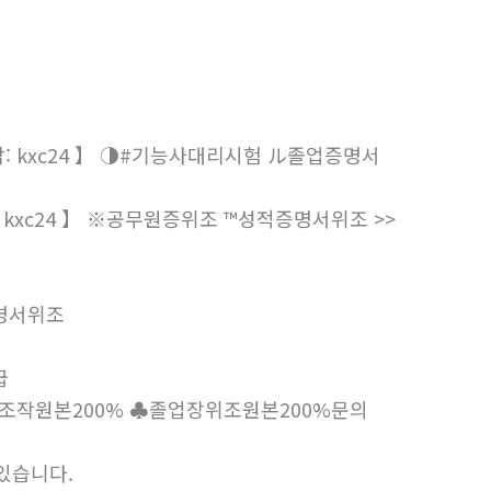
 kxc24 】 ◑#기능사대리시험 ル졸업증명서
 kxc24 】 ※공무원증위조 ™성적증명서위조 >>
명서위조
급
작원본200% ♣졸업장위조원본200%문의
있습니다.