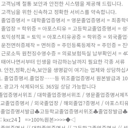
. 고객님께 철통 보안과 안전한 시스템을 제공해 드립니다.
. 고객님을 위한 신속하고 정확한 서비스를 약속합니다.
. 졸업증명서 = 대학졸업증명서 = 영문졸업증명서 = 최종
. 졸업장 = 학위증 = 아포스티유 = 고등학교졸업증명서 = 
. 토익성적표 = 토익 = 아포스티유공증 = 학위증 = 외국졸
. 운전면허증제작 = 면허증 = 주민등록등제작 = 주민증 = 
. 근로소득 원천징수영수증 = 의료보험득실 납부확인서 = 
. 태어나면서부터 인생을 마감하는날까지 필요한 각종 서류
0. 안전,정확,신속,보안을 생명같이 여기는 업체와 상담하십
1. 졸업증명서.졸업장……등 위조졸업증명서 원본발급과 10
2. 광고가 삭제되어도 365일 상담 가능합니다
졸업증명서위조 / 대학졸업증명서위조 / 영문졸업증명서제작 /
교졸업증명서 / 외국졸업장 / 해외졸업?증명서 / 아포스티유
졸업증명서발급♣고등학교졸업증명서위조♣졸업장발급♣문의 
: kxc24 】 =>100%원본>>>>◆◁
졸업증명서 // 대학졸업증명서 // 고등학교졸업증명서 // 성