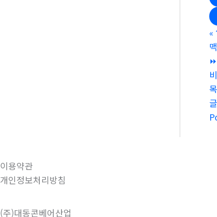
«
맥
⏩
비
P
이용약관
개인정보처리방침
(주)대동콘베어산업