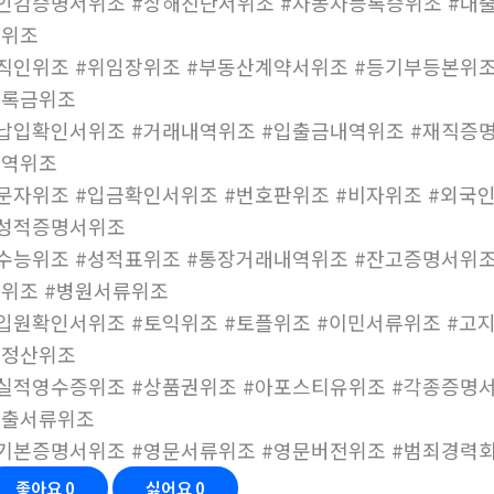
인감증명서위조 #상해진단서위조 #자동차등록증위조 #대출
허위조
직인위조 #위임장위조 #부동산계약서위조 #등기부등본위조
등록금위조
납입확인서위조 #거래내역위조 #입출금내역위조 #재직증명
내역위조
문자위조 #입금확인서위조 #번호판위조 #비자위조 #외국
#성적증명서위조
수능위조 #성적표위조 #통장거래내역위조 #잔고증명서위조
위조 #병원서류위조
입원확인서위조 #토익위조 #토플위조 #이민서류위조 #고
말정산위조
실적영수증위조 #상품권위조 #아포스티유위조 #각종증명서
대출서류위조
기본증명서위조 #영문서류위조 #영문버전위조 #범죄경력
좋아요
0
싫어요
0