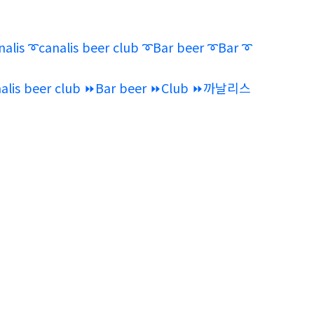
canalis beer club ➰Bar beer ➰Bar ➰
er club ⏩Bar beer ⏩‍‍Club ‍‍⏩까날리스