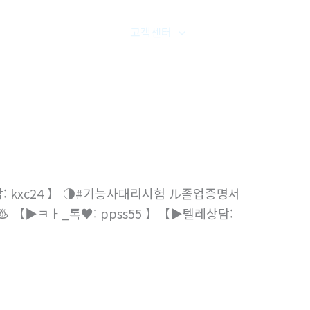
품갤러리
온라인문의
고객센터
오시는길
 kxc24 】 ◑#기능사대리시험 ル졸업증명서
【▶ㅋㅏ_톡♥: ppss55 】【▶텔레상담: