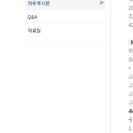
자유게시판
2
Q&A
4
자료실
◑
위
♨
<
♣
╉
1