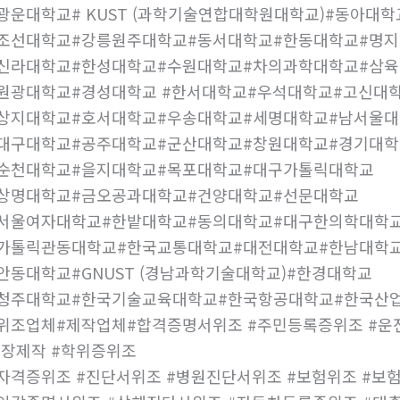
광운대학교# KUST (과학기술연합대학원대학교)#동아대
#조선대학교#강릉원주대학교#동서대학교#한동대학교#명
#신라대학교#한성대학교#수원대학교#차의과학대학교#삼
원광대학교#경성대학교 #한서대학교#우석대학교#고신대
#상지대학교#호서대학교#우송대학교#세명대학교#남서울
대구대학교#공주대학교#군산대학교#창원대학교#경기대학
#순천대학교#을지대학교#목포대학교#대구가톨릭대학교
#상명대학교#금오공과대학교#건양대학교#선문대학교
#서울여자대학교#한밭대학교#동의대학교#대구한의학대학
#가톨릭관동대학교#한국교통대학교#대전대학교#한남대학
안동대학교#GNUST (경남과학기술대학교)#한경대학교
#청주대학교#한국기술교육대학교#한국항공대학교#한국산
위조업체#제작업체#합격증명서위조 #주민등록증위조 #운전
장제작 #학위증위조
자격증위조 #진단서위조 #병원진단서위조 #보험위조 #보