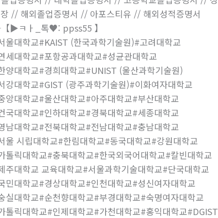
장 // 해외졸업증명서 // 아포스티유 // 해외성적증명서
【▶ㅋㅏ_톡♥: ppss55 】
서울대학교#KAIST (한국과학기술원)#고려대학교
#연세대학교#포항공과대학교#성균관대학교
한양대학교#경희대학교#UNIST (울산과학기술원)
서강대학교#GIST (광주과학기술원)#이화여자대학교
중앙대학교#울산대학교#아주대학교#부산대학교
건국대학교#인하대학교#경북대학교#세종대학교
영남대학교#전북대학교#전남대학교#충남대학교
서울 시립대학교#한림대학교#동국대학교#강원대학교
#가톨릭대학교#충북대학교#한국외국어대학교#칼빈대학교
제주대학교 교육대학교#서울과학기술대학교#단국대학교
#국민대학교#경상대학교#인천대학교#성신여자대학교
#숭실대학교#순천향대학교#부경대학교#숙명여자대학교
가톨릭대학교#인제대학교#가천대학교#홍익대학교#DGIST