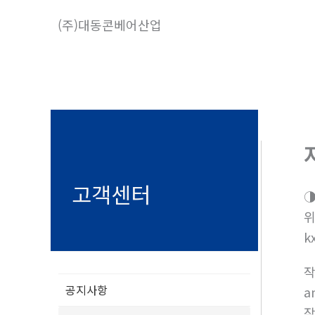
콘
(주)대동콘베어산업
텐
츠
로
건
너
뛰
기
고객센터
◑
위
k
공지사항
a