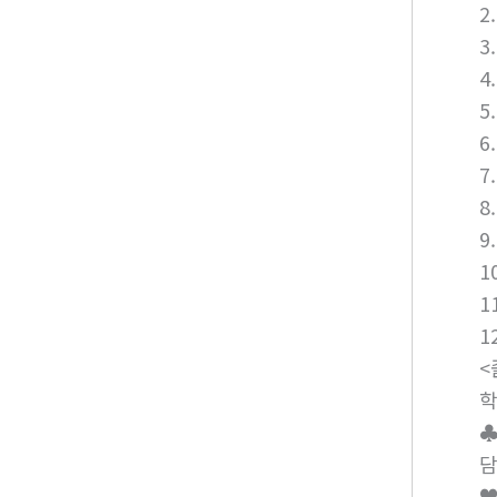
2
3
4
5
6
7
8
9
1
1
1
<
학
♣
담
♥