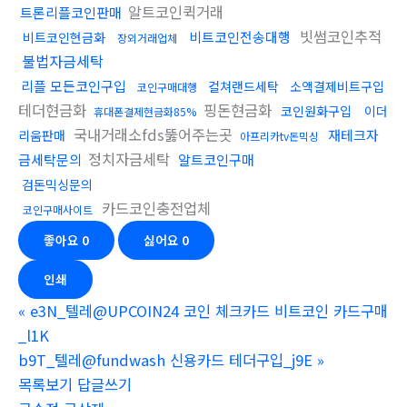
알트코인퀵거래
트론리플코인판매
빗썸코인추적
비트코인전송대행
비트코인현금화
장외거래업체
불법자금세탁
리플 모든코인구입
컬쳐랜드세탁
소액결제비트구입
코인구매대행
테더현금화
핑돈현금화
코인원화구입
이더
휴대폰결제현금화85%
국내거래소fds뚫어주는곳
재테크자
리움판매
아프리카tv돈믹싱
정치자금세탁
금세탁문의
알트코인구매
검돈믹싱문의
카드코인충전업체
코인구매사이트
좋아요
0
싫어요
0
인쇄
«
e3N_텔레@UPCOIN24 코인 체크카드 비트코인 카드구매
_l1K
b9T_텔레@fundwash 신용카드 테더구입_j9E
»
목록보기
답글쓰기