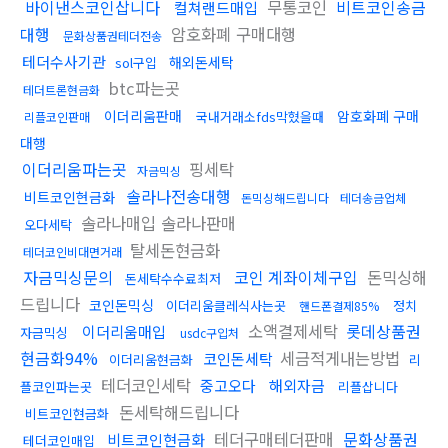
바이낸스코인삽니다
무통코인
비트코인송금
컬쳐랜드매입
대행
암호화폐 구매대행
문화상품권테더전송
테더수사기관
해외돈세탁
sol구입
btc파는곳
테더트론현금화
이더리움판매
암호화폐 구매
국내거래소fds막혔을때
리플코인판매
대행
이더리움파는곳
핑세탁
자금믹싱
솔라나전송대행
비트코인현금화
돈믹싱해드립니다
테더송금업체
솔라나매입 솔라나판매
오다세탁
탈세돈현금화
테더코인비대면거래
자금믹싱문의
코인 계좌이체구입
돈믹싱해
돈세탁수수료최저
드립니다
코인돈믹싱
이더리움클레식사는곳
정치
핸드폰결제85%
소액결제세탁
롯데상품권
이더리움매입
자금믹싱
usdc구입처
현금화94%
세금적게내는방법
코인돈세탁
이더리움현금화
리
테더코인세탁
중고오다
해외자금
플코인파는곳
리플삽니다
돈세탁해드립니다
비트코인현금화
테더구매테더판매
문화상품권
비트코인현금화
테더코인매입