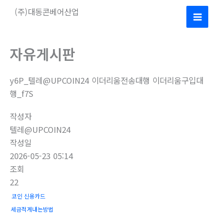
콘
(주)대동콘베어산업
텐
Mai
츠
로
Men
자유게시판
건
너
y6P_텔레@UPCOIN24 이더리움전송대행 이더리움구입대
뛰
행_f7S
기
작성자
텔레@UPCOIN24
작성일
2026-05-23 05:14
조회
22
코인 신용카드
세금적게내는방법