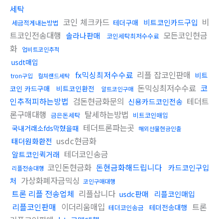
세탁
코인 체크카드
비
비트코인카드구입
테더구매
세금적게내는방법
트코인전송대행
모든코인현금
솔라나판매
코인세탁최저수수료
화
업비트코인추적
usdt매입
fx믹싱최저수수료
리플 잡코인판매
비트
tron구입
컬쳐랜드세탁
돈믹싱최저수수료
코
코인 카드구매
비트코인환전
알트코인구매
인추적피하는방법
검돈현금화문의
테더트
신용카드코인전송
론구매대행
탈세하는방법
금은돈세탁
비트코인매입
테더트론파는곳
국내거래소fds막혔을때
해외선물현금인출
usdc현금화
태더원화환전
테더코인송금
알트코인퀵거래
코인돈현금화
돈현금화해드립니다
카드코인구입
리플전송대행
가상화폐자금믹싱
처
코인구매대행
트론 리플 전송업체
리플삽니다
usdc판매
리플코인매입
리플코인판매
이더리움매입
트론
테더전송대행
테더코인송금