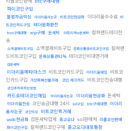
리플코인판매
btc구매대행
파이코인구입
이더리움수수료
불법자금믹싱
비트코인현금화
비
이더리움사는곳
테더원화환전
트코인카드구입
컬쳐랜드테더전
xrp구매
돈세탁
tron구매대행
아프리카tv돈세탁
송
소액결제비트구입
컬쳐랜
소액결제비트구입
문화상품권비트코인구입
드비트코인구입
테더코인비대면거래
문화상품권91%
검돈세탁
이더리움메타마스크
비트코인카드구입
비트코
이더리움매입
인카드구입
비트코인전송대행
가상화폐선물거래
코인 체크카드
코인추적피하는방법
카드로테더코인매입
돈세탁
이더리움현금화
이더리움사는곳
코인송금대행 24시
이더리
이더리움전송
btc구매대행
sol구입
비트코인퀵거래
움사는곳
코인믹싱
검돈세탁업체
sol판매처
usdc현금화
중고오다
리플코인판매
컬쳐랜드코인구매
중고오다대포통장
파이코인구입