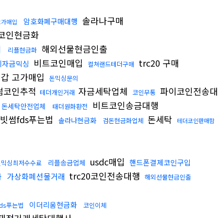
솔라나구매
암호화폐구매대행
고가매입
코인현금화
해외선물현금인출
기
리플현금화
비트코인매입
trc20 구매
폐자금믹싱
컬쳐랜드테더구매
갑 고가매입
돈믹싱문의
썸코인추적
자금세탁업체
파이코인전송
테더개인거래
코인무통
비트코인송금대행
돈세탁안전업체
태더원화환전
빗썸fds푸는법
돈세탁
솔라나현금화
검돈현금화업체
테더코인판매함
usdc매입
핸드폰결제코인구입
리플송금업체
인믹싱최저수수료
trc20코인전송대행
가상화폐선물거래
화
해외선물현금인출
이더리움현금화
ds푸는법
코인이체
재정거래세탁대행사