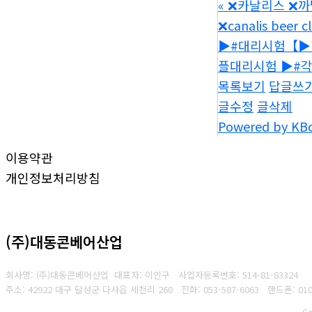
«
❌카날리스 ❌까날
❌canalis beer c
▶#대리시험【▶ㅋ
플대리시험 ▶#각
목록보기
답글쓰
글수정
글삭제
Powered by KB
이용약관
개인정보처리방침
(주)대동콘베어산업
회사명: (주)대동콘베어산업 대표자: 이인구
사업자등록번호: 514-81-83324
주소: 42922 대구 달성군 다사읍 세천리 260
전화: 053-587-6063
핸드폰: 010
Co