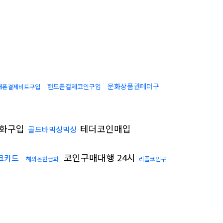
문화상품권테더구
핸드폰결제코인구입
대폰결제비트구입
화구입
테더코인매입
골드바믹싱믹싱
코인구매대행 24시
크카드
해외돈현금화
리플코인구