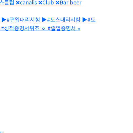
analis ❌Club ❌Bar beer
시험 ▶#편입대리시험 ▶#토스대리시험 ▶#토
 #성적증명서위조 ㆆ #졸업증명서
»
자
]