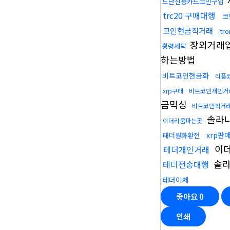
도난신용카드코인구입
trc20 구매대행
코
코인현금직거래
tr
장외거래
횡령세탁
하는방법
비트코인현금화
리플
xrp구매
비트코인개인거
금믹싱
비트코인퀵거
솔라
이더리움파는곳
xrp판매
태더원화환전
이
테더개인거래
솔라
테더전송대행
테더이체
좋아요
0
인쇄