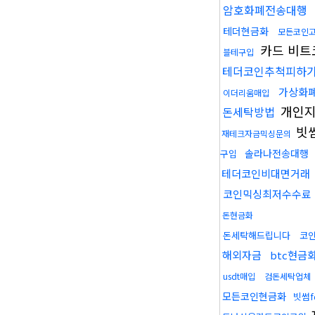
암호화폐전송대행
테더현금화
모든코인
카드 비트
블테구입
테더코인추척피하
가상화
이더리움매입
개인지
돈세탁방법
빗
재테크자금믹싱문의
솔라나전송대행
구입
테더코인비대면거래
코인믹싱최저수수료
돈현금화
돈세탁해드립니다
코
해외자금
btc현금
usdt매입
검돈세탁업체
모든코인현금화
빗썸f