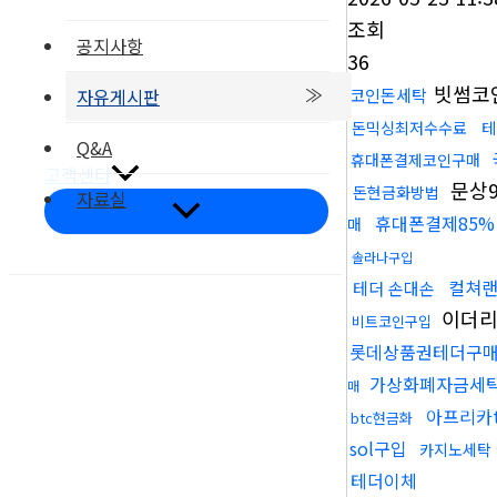
조회
공지사항
36
빗썸코
코인돈세탁
자유게시판
부품갤러리
돈믹싱최저수수료
테
온라인문의
Q&A
휴대폰결제코인구매
고객센터
문상
돈현금화방법
자료실
메
휴대폰결제85%
매
뉴
토
글
솔라나구입
컬쳐
테더 손대손
이더리
비트코인구입
롯데상품권테더구
오시는길
가상화폐자금세
매
아프리카
btc현금화
sol구입
카지노세탁
테더이체