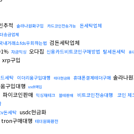
인추적
돈세탁업체
솔라나원화구입
카드코인전송가능
더송금업체
검돈세탁업체
국내거래소fds우회하는법
91%
오다집
신용카드비트코인구매방법
탈세돈세탁
자금믹싱
휴
xrp구입
솔라나원
랜드세탁
이더리움구입대행
휴대폰결제테더구매
테더현금화
움구입대행
usdt매입
파이코인판매
매
비트코인전송대행
코인 체
믹싱재테크
블테판매
탁
usdc현금화
tv돈세탁
tron구매대행
테더원화환전