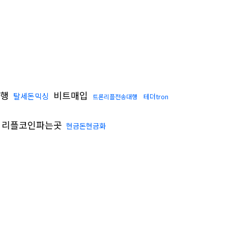
대행
비트매입
탈세돈믹싱
테더tron
트론리플전송대행
리플코인파는곳
현금돈현금화