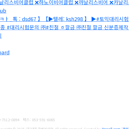
리스비어클럽 ❌하노이비어클럽 ❌까날리스비어 ❌카날리스클럽 ❌c
lub
ㅏ_톡 : dsd67 】【▶텔레: ksh298 】 ▶#토익대리
종 #대리시험문의 ㈜#친절 ㆆ깔금 ㈜친절 깔금 신분증제작
기
oard
-7512-0894
팩스: 053-591-6065
pyright © 2025 (주)대동콘베어산업. All rights reserved.
Created by
Yescall.com
[
관리