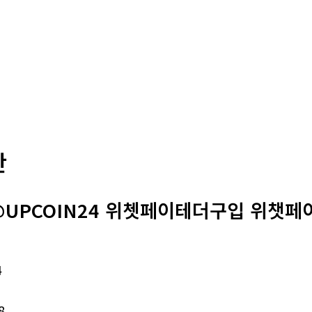
판
@UPCOIN24 위쳇페이테더구입 위챗페
4
8