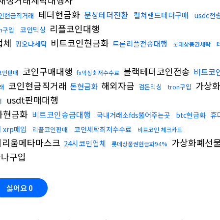
테더현금화
문상테더전환
컬쳐랜드테더구매
usdc전
인현금직거래
리플코인대행
코인믹싱
on구입
업체
비트코인현금화
트론리플전송대행
핑오다세탁
롯데상품권세탁
코인구매대행
블랙테더코인전송
비트코
코인판매
fx믹싱최저수수료
코인현금직거래
해외자금
가상화
돈현금화
검돈믹싱
tron구입
래
usdt판매대행
래
나현금화
비트코인송금대행
휴
국내거래소fds뚫어주는곳
btc현금화
 xrp매입
코인세탁최저수수료
리플코인판매
비트코인 체크카드
더리움메타마스크
가상화폐선
24시코인업체
롯데상품권현금화94%
나구입
싫어요
0