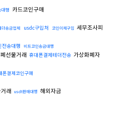
카드코인구매
송대행
세무조사피
usdc구입처
테더송금업체
코인이체구입
인전송대행
비트코인송금대행
폐선물거래
가상화폐자
휴대폰결제테더전송
대폰결제코인구매
물거래
해외자금
usdt판매대행