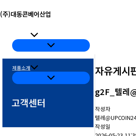
콘
(주)대동콘베어산업
텐
츠
로
회사소개
건
메
뉴
너
토
글
뛰
자유게시
제품소개
기
메
뉴
토
g2F_텔레
글
고객센터
작성자
텔레@UPCOIN2
작성일
2026-05-23 11:3