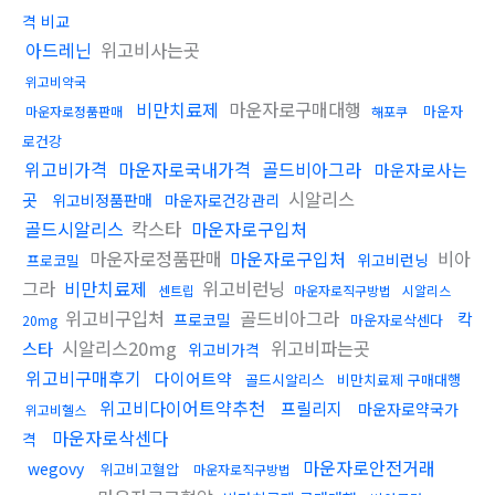
격 비교
아드레닌
위고비사는곳
위고비약국
비만치료제
마운자로구매대행
마운자
마운자로정품판매
해포쿠
로건강
위고비가격
마운자로국내가격
골드비아그라
마운자로사는
시알리스
곳
위고비정품판매
마운자로건강관리
골드시알리스
칵스타
마운자로구입처
마운자로정품판매
마운자로구입처
비아
위고비런닝
프로코밀
그라
비만치료제
위고비런닝
센트립
마운자로직구방법
시알리스
위고비구입처
골드비아그라
칵
프로코밀
마운자로삭센다
20mg
시알리스20mg
위고비파는곳
스타
위고비가격
위고비구매후기
다이어트약
골드시알리스
비만치료제 구매대행
위고비다이어트약추천
프릴리지
마운자로약국가
위고비헬스
마운자로삭센다
격
마운자로안전거래
wegovy
위고비고혈압
마운자로직구방법