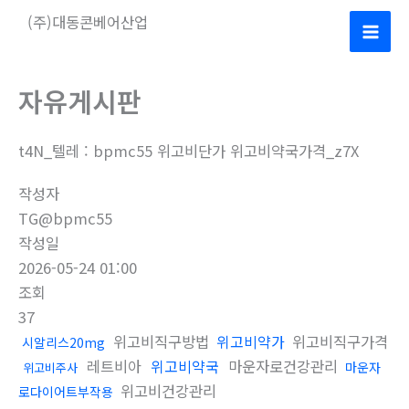
콘
(주)대동콘베어산업
텐
Mai
츠
로
Men
자유게시판
건
너
t4N_텔레 : bpmc55 위고비단가 위고비약국가격_z7X
뛰
기
작성자
TG@bpmc55
작성일
2026-05-24 01:00
조회
37
위고비직구방법
위고비약가
위고비직구가격
시알리스20mg
레트비아
위고비약국
마운자로건강관리
마운자
위고비주사
위고비건강관리
로다이어트부작용