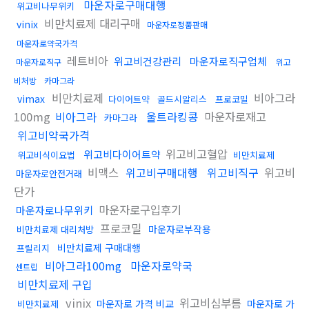
마운자로구매대행
위고비나무위키
비만치료제 대리구매
vinix
마운자로정품판매
마운자로약국가격
레트비아
위고비건강관리
마운자로직구업체
마운자로직구
위고
비처방
카마그라
비만치료제
비아그라
vimax
다이어트약
골드시알리스
프로코밀
100mg
비아그라
울트라킹콩
마운자로재고
카마그라
위고비약국가격
위고비고혈압
위고비다이어트약
위고비식이요법
비만치료제
비맥스
위고비구매대행
위고비직구
위고비
마운자로안전거래
단가
마운자로구입후기
마운자로나무위키
프로코밀
마운자로부작용
비만치료제 대리처방
비만치료제 구매대행
프릴리지
비아그라100mg
마운자로약국
센트립
비만치료제 구입
vinix
위고비심부름
마운자로 가격 비교
마운자로 가
비만치료제