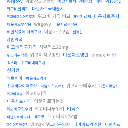
마운자로고혈압
wegovy
비만치료제 구매대행
비아그라100mg
마운자로국내출시
위고비달리기
위고비 가격 비교
마운자로주사
비만치료제
위고비다이어트후기
wegovy
마운자로부작용
마운자로부작용
마운자로구입
비만치료제 대리구매
센트립
성인약국
위고비직구가격
시알리스20mg
위고비직구방법
마운자로병원
vimax
위고비부작용
비맥스
칵스타
위고비대리구매
신기환
레트비아
마운자로약가
위고비구매후기
위고비다이어트약
시알리스20mg
마운자로당뇨
위고비가격
위고비효능
마운자로파는곳
마운자로가격
위고비나무위키
비닉스
위고비구입후기
위고비식이요법
해포쿠
비만치료제 구매
vimax
위고비구입처
다이어트약추천
비만치료
다이어트약추천