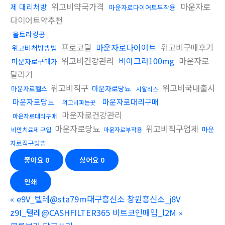
위고비약국가격
마운자로
제 대리처방
마운자로다이어트부작용
다이어트약추천
울트라킹콩
프로코밀
마운자로다이어트
위고비구매후기
위고비처방방법
위고비건강관리
비아그라100mg
마운자로
마운자로구매가
달리기
위고비직구
위고비국내출시
마운자로당뇨
마운자로헬스
시알리스
마운자로당뇨
마운자로대리구매
위고비파는곳
마운자로건강관리
마운자로대리구매
마운자로당뇨
위고비직구업체
마운
비만치료제 구입
마운자로부작용
자로직구방법
좋아요
0
싫어요
0
인쇄
«
e9V_텔레@sta79m대구흥신소 창원흥신소_j8V
z9I_텔레@CASHFILTER365 비트코인매입_l2M
»