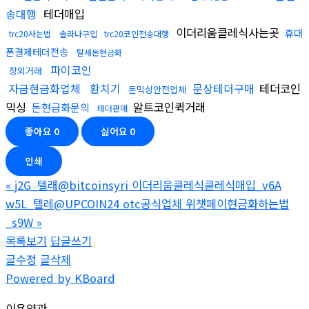
송대행
테더매입
이더리움클레식사는곳
휴대
trc20사는법
솔라나구입
trc20코인전송대행
폰결제테더전송
탈세돈현금화
파이코인
장외거래
자금현금화업체
환치기
문상테더구매
테더코인
돈믹싱안전업체
믹싱
알트코인퀵거래
돈현금화문의
테더판매
좋아요
0
싫어요
0
인쇄
«
j2G_텔래@bitcoinsyri 이더리움클레식클레식매입_v6A
w5L_텔레@UPCOIN24 otc공식업체 위챗페이현금화하는법
_s9W
»
목록보기
답글쓰기
글수정
글삭제
Powered by KBoard
이용약관