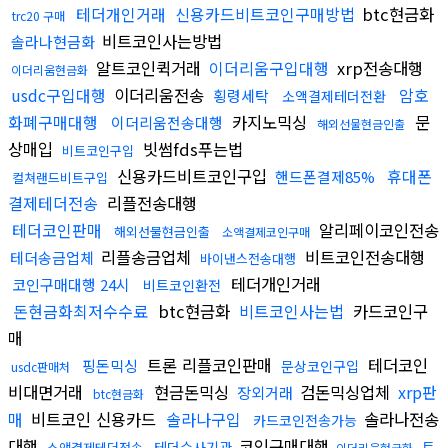
테더개인거래
신용카드비트코인구매방법
btc현금화
trc20 구매
비트코인사는방법
솔라나현금화
알트코인퀵거래
이더리움구입대행
xrp전송대행
이더리움현금화
usdc구입대행
이더리움전송
암호
횡령세탁
소액결제테더전환
화폐구매대행
카지노믹싱
문
이더리움전송대행
해외선물현금인출
상매입
빗썸fds푸는법
비트코인구입
신용카드비트코인구입
휴대폰
핸드폰결제85%
컬쳐랜드비트구입
결제테더전송
리플전송대행
테더코인판매
알리페이코인전송
해외선물현금인출
소액결제코인구매
리플송금업체
비트코인전송대행
테더송금업체
바이낸스전송대행
테더개인거래
코인구매대행 24시
비트코인환전
돈현금화최저수수료
btc현금화
비트코인사는법
카드코인구
매
트론 리플코인판매
테더코인
핑돈믹싱
문상코인구입
usdc판매처
비대면거래
현금돈믹싱
검돈믹싱업체
xrp판
장외거래
btc현금화
매
비트코인 신용카드
솔라나구입
솔라나전송
카드코인전송가능
대행
코인구매대행
테더수사기관
트
소액결제테더전송
이더리움현금화