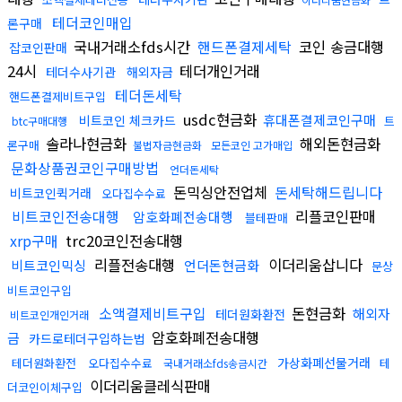
테더코인매입
론구매
국내거래소fds시간
핸드폰결제세탁
코인 송금대행
잡코인판매
24시
테더개인거래
테더수사기관
해외자금
테더돈세탁
핸드폰결제비트구입
usdc현금화
휴대폰결제코인구매
비트코인 체크카드
트
btc구매대행
솔라나현금화
해외돈현금화
론구매
불법자금현금화
모든코인 고가매입
문화상품권코인구매방법
언더돈세탁
돈믹싱안전업체
돈세탁해드립니다
비트코인퀵거래
오다집수수료
비트코인전송대행
리플코인판매
암호화폐전송대행
블테판매
xrp구매
trc20코인전송대행
리플전송대행
이더리움삽니다
비트코인믹싱
언더돈현금화
문상
비트코인구입
소액결제비트구입
돈현금화
해외자
테더원화환전
비트코인개인거래
암호화폐전송대행
금
카드로테더구입하는법
가상화폐선물거래
테더원화환전
오다집수수료
테
국내거래소fds송금시간
이더리움클레식판매
더코인이체구입