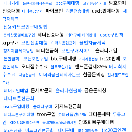
암호화폐
btc구매대행
테더거래
돈현금화최저수수료
코인현금직거래
전송대행
파이코인
usdt판매대행
세
리플전송대행
테더송금업체
탁재테크
신용카드코인구매방법
테더전송대행
usdc구입처
문화상품권비트구입
테더구매 테더판매
xrp구매
코인전송대행
불법자금세탁
이더리움현금화
테더현금화
코인구매사이트
솔라나매입
정치자금세탁방법
btc구매대행
trc20판매
모든코인구입
코
돈현금화
이더리움전송
오다집수수료
핸드폰결제85%
테더최저
인돈세탁
알트코인매입
수수료
현금돈믹싱
이더리움클레식사는곳
컬쳐랜드코인
자금현금화
구매
돈세탁문의
솔라나현금화
금은돈믹싱
테더코인매입
테더트론현금화
카지노현금화
usdc구입대행
솔라나구매
tron구입
테더돈세탁
무통코
테더트론구매대행
롯데상품권94%
암호화폐구매대행
인
이더리움메타마스크
국내거래소fds송금시간
trc20코인전
비트코인현금화
테더판매
btc현금화
코인대리송금