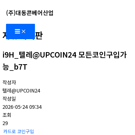
콘
(주)대동콘베어산업
텐
츠
Main
로
자유게시판
Menu
건
너
i9H_텔레@UPCOIN24 모든코인구입가
뛰
기
능_b7T
작성자
텔레@UPCOIN24
작성일
2026-05-24 09:34
조회
29
카드로 코인구입