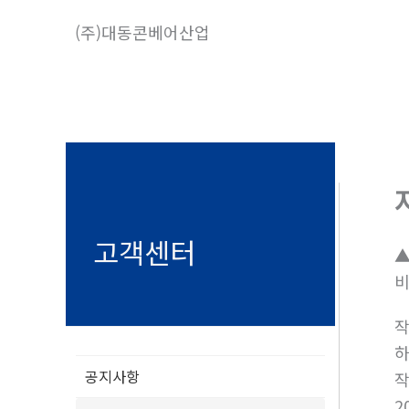
콘
(주)대동콘베어산업
텐
츠
로
건
너
뛰
기
고객센터
▲
공지사항
2