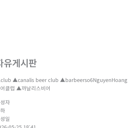
회사소개
제품소개
부
자유게시판
club ▲canalis beer club ▲barbeerso6Nguye
비어클럽 ▲까날리스비어
작성자
하하
작성일
026-05-25 18:41