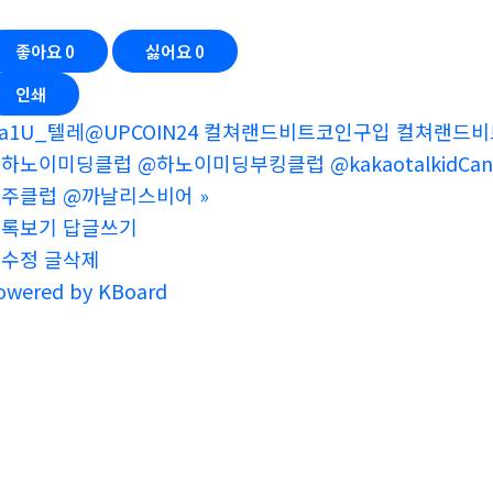
좋아요
0
싫어요
0
인쇄
a1U_텔레@UPCOIN24 컬쳐랜드비트코인구입 컬쳐랜드비
하노이미딩클럽 @하노이미딩부킹클럽 @kakaotalkidCanalis @c
주클럽 @까날리스비어
»
목록보기
답글쓰기
글수정
글삭제
owered by KBoard