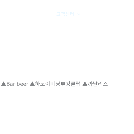
품갤러리
온라인문의
고객센터
오시는길
nHoang ▲Bar beer ▲하노이미딩부킹클럽 ▲까날리스