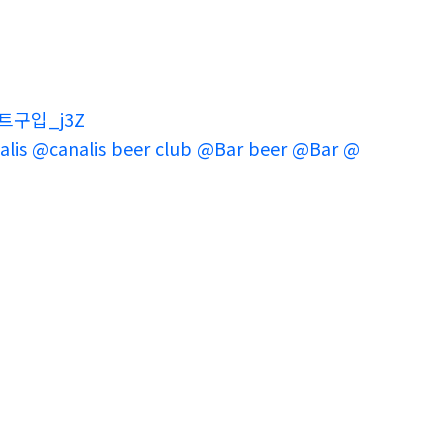
트구입_j3Z
analis beer club @Bar beer @Bar @