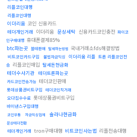
리플코인대행
리플코인대행
이더리움
코인 신용카드
이더리움
문상세탁
신용카드코인충전
테더개인거래
파이코
휴대폰결제85%
인구매대행
btc파는곳
국내거래소fds해결방법
블테판매
탈세하는방법
이더리움 리플
비트코인카드구입
트론 리플코인전
불법자금믹싱
리플코인매입
탈세돈현금화
송
테더수사기관
테더트론파는곳
테더코인판매
카드코인전송가능
롯데상품권비트구입
테더코인직거래
롯데상품권비트구입
오다집수수료
바이낸스구입대행
솔라나현금화
코인무통
자금믹싱업체
문상테더전환
tron구매대행
비트코인사는법
리플전송대행
테더개인거래