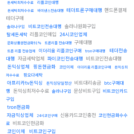
리플코인대행
돈세탁최저수수료
테더트론구매대행
핸드폰결제
돈세탁최저수수료
바이낸스전송대행
테더구매
솔라나원화구입
비트코인전송대행
솔라나구입
리플코인매입
24시코인업체
탈세돈세탁
구매대행
문화상품권현금화91%
트론리플 전송대행
테더전송
이더리움 리플코인구매
트론 리플 전송업체
tron구매대행
대행
자금세탁업체
파이코인전송대행
비트코인전송대행
돈믹싱업체
핑돈현금화
코인이체
이더리움 리플코인구매
돈믹싱최
핑오다세탁
저수수료
아프리카tv돈믹싱
비트대리송금
btc구매대
돈믹싱당일정산
돈믹싱최저수수료
문상비트구입
행
비트코인카드
솔라나구입
구입
tron현금화
자금믹싱업체
신용카드코인충전
코인현금화수수
24시코인구매
비트코인현금화
료
코인이체
비트코인구입