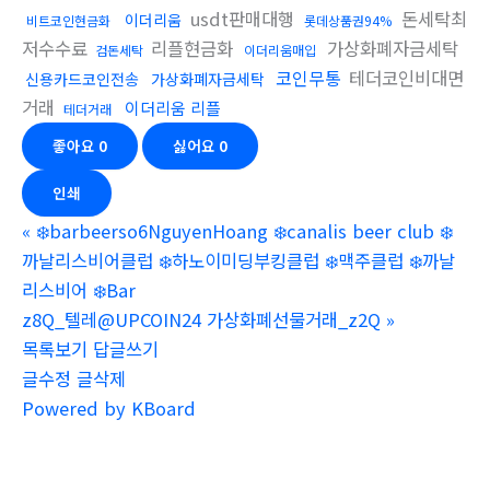
usdt판매대행
돈세탁최
이더리움
비트코인현금화
롯데상품권94%
저수수료
리플현금화
가상화폐자금세탁
검돈세탁
이더리움매입
코인무통
테더코인비대면
신용카드코인전송
가상화폐자금세탁
거래
이더리움 리플
테더거래
좋아요
0
싫어요
0
인쇄
«
❄️barbeerso6NguyenHoang ❄️canalis beer club ❄️
까날리스비어클럽 ❄️하노이미딩부킹클럽 ❄️맥주클럽 ❄️까날
리스비어 ❄️Bar
z8Q_텔레@UPCOIN24 가상화폐선물거래_z2Q
»
목록보기
답글쓰기
글수정
글삭제
Powered by KBoard