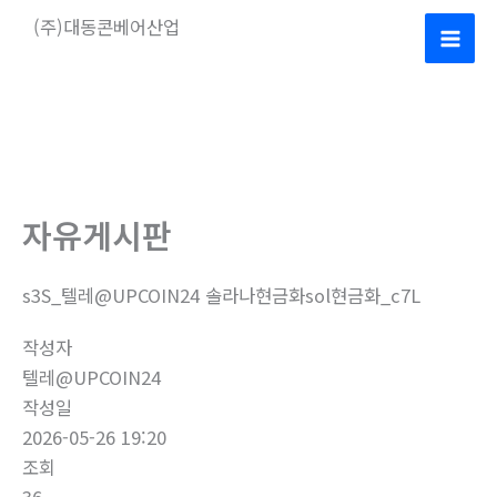
콘
(주)대동콘베어산업
텐
Mai
츠
로
Men
건
너
뛰
기
자유게시판
s3S_텔레@UPCOIN24 솔라나현금화sol현금화_c7L
작성자
텔레@UPCOIN24
작성일
2026-05-26 19:20
조회