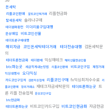
36
돈세탁
리플현금화
리플코인판매
알트코인퀵거래
솔라나구매
탈세돈세탁
이더리움구입대행
테더원화환전
비트코인선물
문상매입
테더트론구매대행
해외자금
코인돈세탁테더거래
테더전송대행
검돈세탁문
의
믹싱재테크
테더트론현금화
테더판매
해외선물현금인출
btc파는곳
비트코인구입
세금적게내는방법
재정거래
리플코인판매
오다믹싱
믹싱대행사
리플코인구매
fx믹싱최저수수료
카드코인구입처
검돈믹싱업체
리
재테크자금세탁문의
트
테더트론파는곳
플코인판매
장외거래소
론 리플 전송업체
문상코인구입
btc현금화
비트코인카드구입
비트코인현금화
자금현금
테더트론파는곳