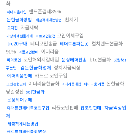
화
핸드폰결제85%
이더리움매입
환치기
돈현금화방법
세금적게내는방법
자금세탁
오다집
코인이체구입
가상화폐선물거래
비트코인환전
trc20구매
테더코인송금
컬쳐랜드현금화
테더트론파는곳
91%
이더리움
리플코인판매
코인해외지갑매입
btc현금화
문상테더전송
파이코인
빗썸fds
검돈현금화업체
정치자금믹싱
푸는법
카드로 코인구입
이더리움판매
이더리움현금화
돈현금화
코인돈현금화
이더리움매입
이더리움 리플
당일정산
sol현금화
문상테더구매
리플코인판매
자금믹싱업
잡코인판매
휴대폰결제비트코인구입
체
세금적게내는방법
핸드폰결제현금화85%