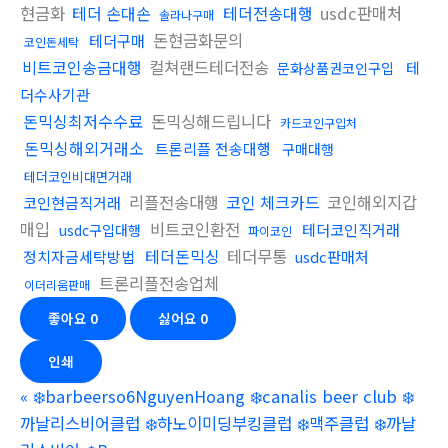
현금화
테더 손대손
테더전송대행
usdc판매처
솔라나구매
돈현금화문의
테더구매
코인돈세탁
비트코인송금대행
컬쳐랜드테더전송
테
문화상품권코인구입
더수사기관
돈믹싱최저수수료
돈믹싱해드립니다
카드코인구입처
돈믹싱해외거래소
트론리플 전송대행
구매대행
테더코인비대면거래
리플전송대행
코인 체크카드
코인해외지갑
코인현금직거래
매입
비트코인환전
테더코인직거래
usdc구입대행
파이코인
테더돈믹싱
테더무통
정치자금세탁방법
usdc판매처
트론리플전송업체
이더리움판매
좋아요
0
싫어요
0
인쇄
«
❄️barbeerso6NguyenHoang ❄️canalis beer club ❄️
까날리스비어클럽 ❄️하노이미딩부킹클럽 ❄️맥주클럽 ❄️까날