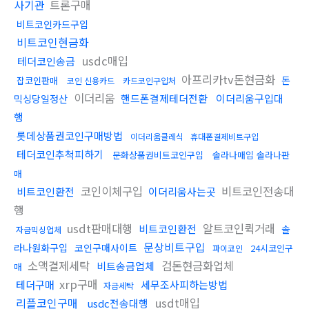
사기관
트론구매
비트코인카드구입
비트코인현금화
usdc매입
테더코인송금
아프리카tv돈현금화
돈
잡코인판매
코인 신용카드
카드코인구입처
이더리움
핸드폰결제테더전환
이더리움구입대
믹싱당일정산
행
롯데상품권코인구매방법
이더리움클레식
휴대폰결제비트구입
테더코인추척피하기
문화상품권비트코인구입
솔라나매입 솔라나판
매
코인이체구입
비트코인전송대
비트코인환전
이더리움사는곳
행
usdt판매대행
알트코인퀵거래
비트코인환전
솔
자금믹싱업체
문상비트구입
라나원화구입
코인구매사이트
24시코인구
파이코인
소액결제세탁
검돈현금화업체
비트송금업체
매
xrp구매
테더구매
세무조사피하는방법
자금세탁
리플코인구매
usdt매입
usdc전송대행