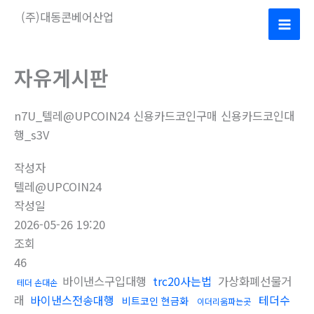
콘
(주)대동콘베어산업
텐
Mai
츠
로
Men
자유게시판
건
너
n7U_텔레@UPCOIN24 신용카드코인구매 신용카드코인대
뛰
행_s3V
기
작성자
텔레@UPCOIN24
작성일
2026-05-26 19:20
조회
46
바이낸스구입대행
trc20사는법
가상화폐선물거
테더 손대손
래
바이낸스전송대행
테더수
비트코인 현금화
이더리움파는곳