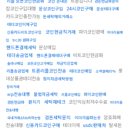
트론삽니다
리플 모든코인현금화
코인 손대손
검돈현금화문의
잡코인구입대행
24시코인구매
문상코인구입
문상테더구매
카드코인충전가능
돈세탁해외거래소
테더코인이체구입
코인현금직거래
파이코인판매
신용카드비트코인구입
이더리움매
trc20 원화구입
입
핸드폰결제세탁
문상매입
테더송금업체
비트코인현금화
핸드폰결제테더구매
자금믹싱업체
솔라나매입
모든코인고가매입
트론리플코인전송
롯
리플송금업체
테더코인매입
소액결제85%
데상품권테더전송
정치자금세탁방법
장외거래
xrp전송대행
불법자금세탁
파이코인판매
리플코인매입
세탁재테크
코인믹싱최저수수료
환치기
검돈현금화
이더리움
전송대행
검돈세탁문의
암호화폐
이더리움파는곳
국내거래소fds피하는법
전송대행
신용카드코인구매
테더이체
usdc판매처
탈세돈