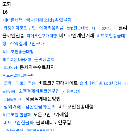
조회
16
국내거래소fds막혔을때
테더돈세탁
트론리
위챗페이코인구입
이더리움리플
xrp전송대행
이더리움매입
플코인전송
비트코인개인거래
비트코인송금대
파이코인구매대행
소액결제코인구매
행
비트코인송금대행
돈믹싱업체
비트코인송금대행
돈세탁수수료최저
오다믹싱
핸드폰결제코인구매
비트코인판매사이트
블랙테더코인전송
솔라나현금화 sol현금화
검
소액결제비트코인구입
리플현금화
돈현금화
세금적게내는방법
금은돈현금화
장외거래
검돈현금화문의
비트코인전송대행
모든코인고가매입
비트코인 현금화
비트코인현금화
블랙테더코인구입
코인돈믹싱
핸드폰결제코인구입