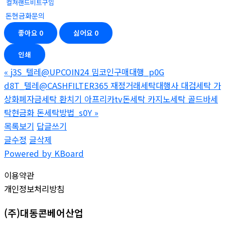
컬쳐랜드비트구입
돈현금화문의
좋아요
0
싫어요
0
인쇄
«
j3S_텔레@UPCOIN24 밈코인구매대행_p0G
d8T_텔레@CASHFILTER365 재정거래세탁대행사 대검세탁 가
상화폐자금세탁 환치기 아프리카tv돈세탁 카지노세탁 골드바세
탁현금화 돈세탁방법_s0Y
»
목록보기
답글쓰기
글수정
글삭제
Powered by KBoard
이용약관
개인정보처리방침
(주)대동콘베어산업