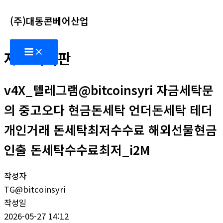
콘
(주)대동콘베어산업
텐
츠
Main
로
자유게시판
Menu
건
너
v4X_텔레그램@bitcoinsyri 자금세탁문
뛰
기
의 중고오다 현금돈세탁 언더돈세탁 테더
개인거래 돈세탁최저수수료 해외선물현금
인출 돈세탁수수료최저_i2M
작성자
TG@bitcoinsyri
작성일
2026-05-27 14:12