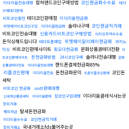
컬쳐랜드코인구매방법
코인현금화수수료
이더리움전송대행
테더
구매테더판매
테더코인판매함
이더리움현금화
비트코인환전
솔라나구매
코인현금직거래
위챗페이비트코인구입
이더리움현금화
비트코인전송대행
신용카드비트코인구매방법
fx믹싱최저수수료
돈믹싱해드립니다
위챗페이알리페이현금화
테더트론매입
카지노
비트코인판매사이트
문화상품권테더전환
핑오다현금화
믹싱
비
솔라나전송대행
돈현금화방법
24시코인구매
트코인판매사이트
문화
핸드폰결제현금화85%
상품권테더전송
이더리움전송대행
리플코인판매
돈현금화문의
코인돈
이더리움전송
트론리플코인판매
세탁
usdt판매대행
비트코인 현금화
이더리움클레식사는곳
잡코인구입대행
신세계상품권세탁
이더리움판매
장외거래
탈세돈현금화
해외자금
코인현금직거래
이더리움수수료
국내거래소fds뚫어주는곳
장외거래소