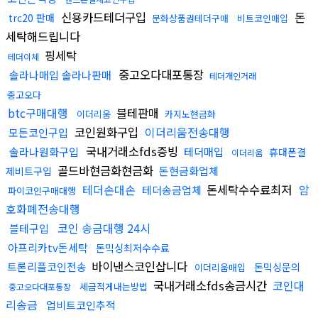
신용카드테더구입
돈
trc20 판매
문화상품권테더구매
비트코인매입
세탁해드립니다
핑세탁
테더이체
중고오다대포통장
솔라나매입 솔라나판매
테더개인거래
중고오다
btc구매대행
블테판매
이더리움
카지노현금화
코인원화구입
이더리움전송대행
모든코인구입
국내거래소fds증빙
솔라나원화구입
테더매입
휴대폰결
이더리움
골드바현금화현금화
돈현금화업체
제비트구입
테더손대손
돈세탁수수료최저
암
테더송금업체
파이코인구매대행
호화폐전송대행
코인 송금대행 24시
블테구입
아프리카tv돈세탁
돈믹싱최저수수료
바이낸스코인삽니다
트론리플코인전송
돈믹싱문의
이더리움매입
국내거래소fds송금시간
코인대
세금적게내는방법
중고오다대포통장
리송금
업비트코인추적