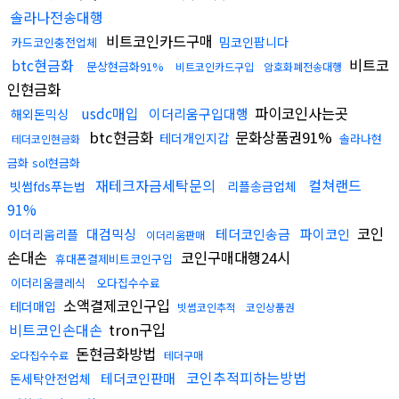
솔라나전송대행
비트코인카드구매
밈코인팝니다
카드코인충전업체
btc현금화
비트코
문상현금화91%
비트코인카드구입
암호화폐전송대행
인현금화
usdc매입
파이코인사는곳
이더리움구입대행
해외돈믹싱
btc현금화
문화상품권91%
테더개인지갑
솔라나현
테더코인현금화
금화 sol현금화
재테크자금세탁문의
컬쳐랜드
빗썸fds푸는법
리플송금업체
91%
코인
대검믹싱
테더코인송금
파이코인
이더리움리플
이더리움판매
손대손
코인구매대행24시
휴대폰결제비트코인구입
이더리움클레식
오다집수수료
소액결제코인구입
테더매입
빗썸코인추적
코인상품권
비트코인손대손
tron구입
돈현금화방법
오다집수수료
테더구매
코인추적피하는방법
테더코인판매
돈세탁안전업체