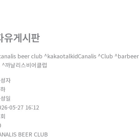
회사소개
제품소개
부
자유게시판
canalis beer club ^kakaotalkidCanalis ^Club ^
 ^까날리스비어클럽
작성자
하하
작성일
026-05-27 16:12
조회
0
ANALIS BEER CLUB