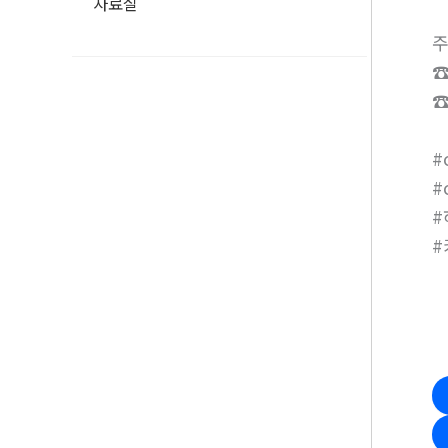
자료실
주
☎
☎
#
#
#
#