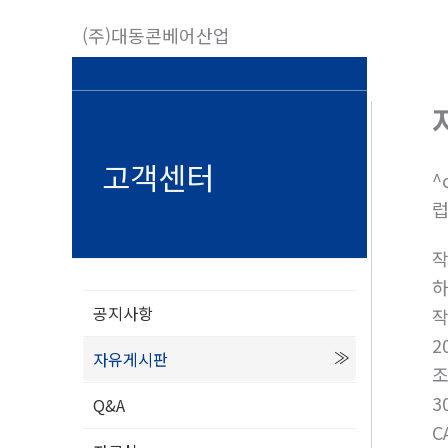
콘
(주)대동콘베어산업
텐
츠
로
건
너
고객센터
^
뛰
럽
기
공지사항
2
자유게시판
3
Q&A
C