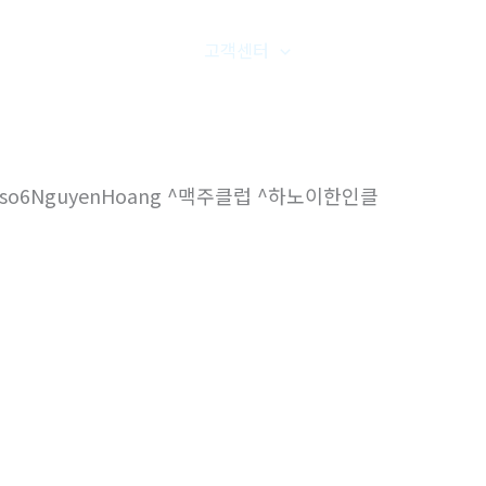
품갤러리
온라인문의
고객센터
오시는길
barbeerso6NguyenHoang ^맥주클럽 ^하노이한인클