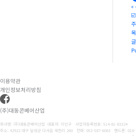
«
☑
주
P
이용약관
개인정보처리방침
(주)대동콘베어산업
회사명: (주)대동콘베어산업 대표자: 이인구
사업자등록번호: 514-81-83324
주소: 42922 대구 달성군 다사읍 세천리 260
전화: 053-587-6063
핸드폰: 010-