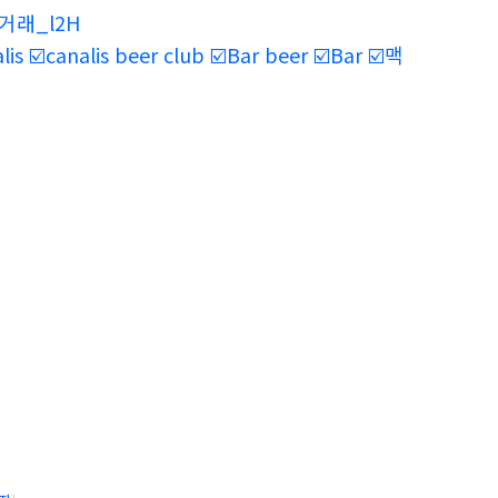
거래_l2H
analis beer club ☑️Bar beer ☑️Bar ☑️맥