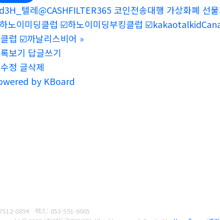
d3H_텔레@CASHFILTER365 코인전송대행 가상화폐 선물
️하노이미딩클럽 ☑️하노이미딩부킹클럽 ☑️kakaotalkidCanalis ☑️c
클럽 ☑️까날리스비어
»
목록보기
답글쓰기
글수정
글삭제
owered by KBoard
7512-0894
팩스: 053-591-6065