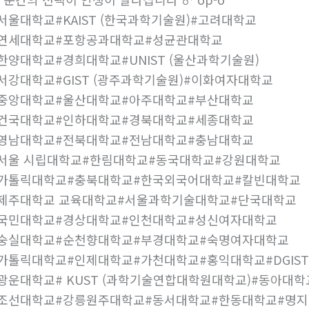
순간의 선택이 인생이 달라집니다
op-o
서울대학교#KAIST (한국과학기술원)#고려대학교
#연세대학교#포항공과대학교#성균관대학교
한양대학교#경희대학교#UNIST (울산과학기술원)
서강대학교#GIST (광주과학기술원)#이화여자대학교
중앙대학교#울산대학교#아주대학교#부산대학교
건국대학교#인하대학교#경북대학교#세종대학교
영남대학교#전북대학교#전남대학교#충남대학교
서울 시립대학교#한림대학교#동국대학교#강원대학교
#가톨릭대학교#충북대학교#한국외국어대학교#칼빈대학교
제주대학교 교육대학교#서울과학기술대학교#단국대학교
#국민대학교#경상대학교#인천대학교#성신여자대학교
#숭실대학교#순천향대학교#부경대학교#숙명여자대학교
가톨릭대학교#인제대학교#가천대학교#홍익대학교#DGIST
광운대학교# KUST (과학기술연합대학원대학교)#동아대