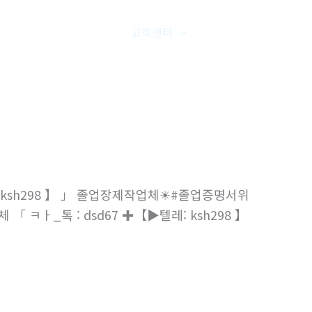
품갤러리
온라인문의
고객센터
오시는길
 ksh298 】 」 졸업장제작업체
#졸업증명서
 「 ㅋㅏ_톡 : dsd67 ✚【
텔레: ksh298