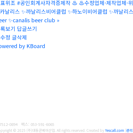
민증제작
◈【
ㅋㅏ_톡
♥
: dsd67 】【
텔레: ks
성적표위조 #공인회계사자격증제작
수정업체-제작업체
카날리스
까날리스비어클럽
하노이비어클럽
까날
ar beer
canalis beer club
»
목록보기
답글쓰기
글수정
글삭제
owered by KBoard
7512-0894
팩스: 053-591-6065