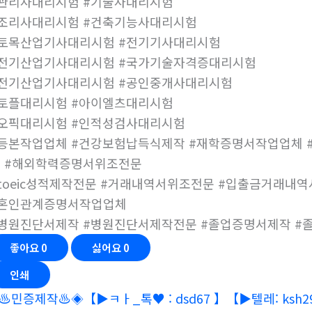
지도사대리시험 #기능사대리시험
관리사대리시험 #기술사대리시험
조리사대리시험 #건축기능사대리시험
토목산업기사대리시험 #전기기사대리시험
전기산업기사대리시험 #국가기술자격증대리시험
전기산업기사대리시험 #공인중개사대리시험
토플대리시험 #아이엘츠대리시험
오픽대리시험 #인적성검사대리시험
등본작업업체 #건강보험납득식제작 #재학증명서작업업체
 #해외학력증명서위조전문
toeic성적제작전문 #거래내역서위조전문 #입출금거래내
#혼인관계증명서작업업체
병원진단서제작 #병원진단서제작전문 #졸업증명서제작 
좋아요
0
싫어요
0
인쇄