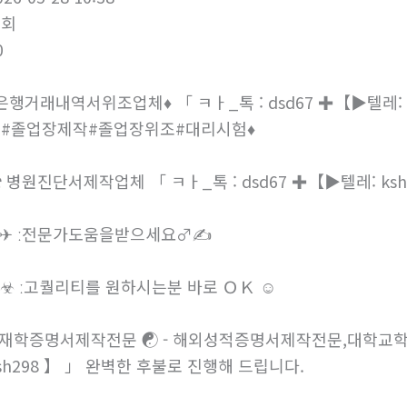
026-05-28 10:38
조회
0
은행거래내역서위조업체
♦
「 ㅋㅏ_톡 : dsd67 ✚【
텔레:
위조#졸업장제작#졸업장위조#대리시험
♦
병원진단서제작업체 「 ㅋㅏ_톡 : dsd67 ✚【
텔레: ks
ː전문가도움을받으세요
ː고퀄리티를 원하시는분 바로 ＯＫ
재학증명서제작전문
- 해외성적증명서제작전문,대학교학
sh298 】 」 완벽한 후불로 진행해 드립니다.