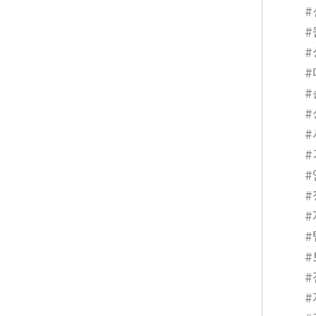
#
#
#
#
#
#
#