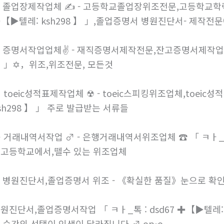
졸업장제작업체
- 고등학교졸업장위조전문,고등학교학
텔레: ksh298 】 」,졸업증명서 병원진단서- 제작전문에
증명서작업업체
- 재직증명서제작전문,잔고증명서제작
sh298 】 」
，위조,위조전문, 모든것
toeic성적표제작업체
- toeic스피킹위조업체,toeic
sh298 】 」 주로 발급받는 서류들
거래내역서작업
- 은행거래내역서위조업체
「 ㅋㅏ_
 중고등학교에서,뗄수 있는 위조업체
병원진단서,졸업증명서 위조 - 《확실한 품질》눈으로 확
원진단서,졸업증명서작업 「 ㅋㅏ_톡 : dsd67 ✚【
텔레: