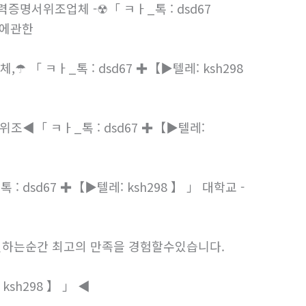
력증명서위조업체 -
「 ㅋㅏ_톡 : dsd67 ✚【
관한
업체,
「 ㅋㅏ_톡 : dsd67 ✚【
텔레:
성적위조
「 ㅋㅏ_톡 : dsd67 ✚【
텔레:
톡 : dsd67 ✚【
텔레: ksh298 】 」 대학교
인하는순간 최고의 만족을 경험할수있습니다.
 ksh298 】 」