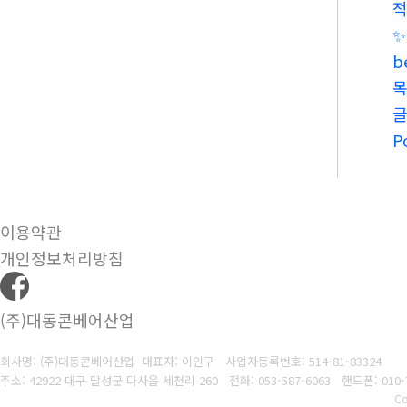
«
B
P
이용약관
개인정보처리방침
(주)대동콘베어산업
회사명: (주)대동콘베어산업 대표자: 이인구
사업자등록번호: 514-81-83324
주소: 42922 대구 달성군 다사읍 세천리 260
전화: 053-587-6063
핸드폰: 010-