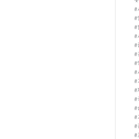
#
#
#
#
#
#
#
#
#
#