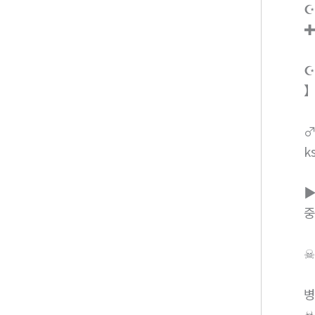
k
k
-
병