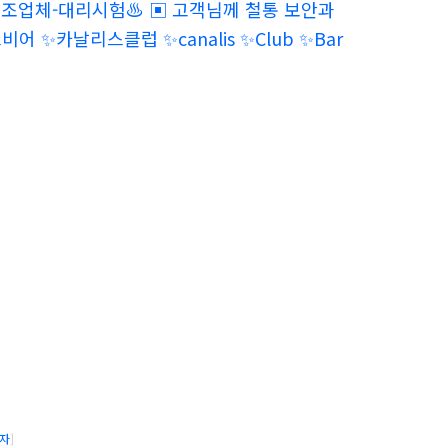
h298 】◈
#민증위조 #민증제작 #서류위조 #
-위조업체-대리시험
▣ 고객님께 철통 보안과
리스비어
카날리스클럽
canalis
Club