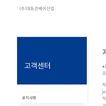
콘
(주)대동콘베어산업
텐
츠
로
건
너
뛰
기
고객센터
♦
공지사항
j