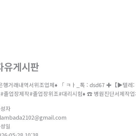
회사소개
제품소개
부
자유게시판
은행거래내역서위조업체
♦
「 ㅋㅏ_톡 : dsd67 ✚【
텔레:
위조#졸업장제작#졸업장위조#대리시험
♦
병원진단서제작업체
】
작성자
elambada2102@gmail.com
작성일