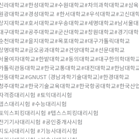
#조선대학교#강릉원주대학교#동서대학교#한동대학교#명
#신라대학교#한성대학교#수원대학교#차의과학대학교#삼
원광대학교#경성대학교 #한서대학교#우석대학교#고신대
#상지대학교#호서대학교#우송대학교#세명대학교#남서울
대구대학교#공주대학교#군산대학교#창원대학교#경기대학
#순천대학교#을지대학교#목포대학교#대구가톨릭대학교
#상명대학교#금오공과대학교#건양대학교#선문대학교
#서울여자대학교#한밭대학교#동의대학교#대구한의학대학
#가톨릭관동대학교#한국교통대학교#대전대학교#한남대학
안동대학교#GNUST (경남과학기술대학교)#한경대학교
#청주대학교#한국기술교육대학교#한국항공대학교#한국산
자격증대리시험 #토익대리시험
텝스대리시험 #수능대리시험
토익스피킹대리시험 #텝스스피킹대리시험
전기기사대리시험 #공인중개사시험