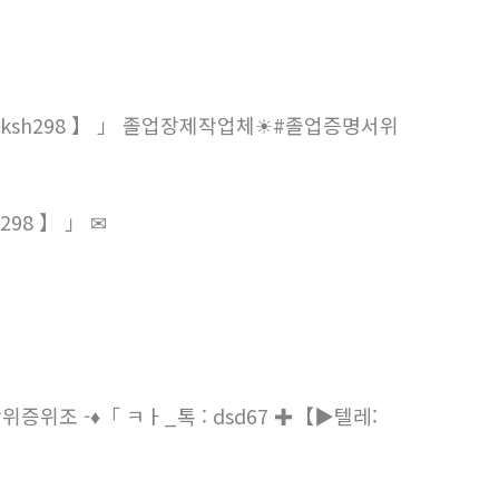
 ksh298 】 」 졸업장제작업체
#졸업증명서
h298 】 」
위증위조 -
♦
「 ㅋㅏ_톡 : dsd67 ✚【
텔레: