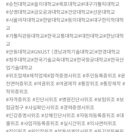
#순천대학교#을지대학교#목포대학교#대구가톨릭대학교
#상명대학교#금오공과대학교#건양대학교#선문대학교
#서울여자대학교#한밭대학교#동의대학교#대구한의학대학
교
#가톨릭관동대학교#한국교통대학교#대전대학교#한남대학
교
#안동대학교#GNUST (경남과학기술대학교)#한경대학교
#청주대학교#한국기술교육대학교#한국항공대학교#한국산
업기술대학교
#위조업체#제작업체#합격증명서위조 #주민등록증위조 #운
전면허증위조 #여권위조 #여권제작 #통장위조 #통장제작 #
학위증위조
#자격증위조 #진단서위조 #병원진단서위조 #보험위조 #보
험금청구 #사실확인서위조 #경력증명서위조
#인감증명서위조 #상해진단서위조 #자동차등록증위조 #대
출위조 #사업자등록증위조 #실시간위조 #의사면허위조
#직인위조 #위임장위조 #부동산계약서위조 #등기부등본위