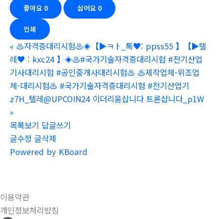
좋아요
0
싫어요
0
인쇄
«
♨️자격증대리시험♨️◈【▶ㅋㅏ_톡♥: ppss55 】【▶텔
레♥ : kxc24 】◈♨️#국가기술자격증대리시험 #전기산업
기사대리시험 #공인중개사대리시험♨️ ♨️제작업체-위조업
체-대리시험♨️ #국가기술자격증대리시험 #전기산업기
z7H_텔레@UPCOIN24 이더리움삽니다 트론삽니다_p1W
»
목록보기
답글쓰기
글수정
글삭제
Powered by KBoard
이용약관
개인정보처리방침