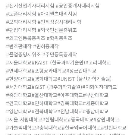
#전기산업기사대리시험 #공인중개사대리시험
#토플대리시험 #아이엘츠대리시험
#오픽대리시험 #인적성검사대리시험
#편입대리시험 #외국인신분증위조
#외국인등록증위조 #학위증위조
#번호판제작 #면허증제작
#졸업증명서위조 #주민등록증제작
#서울대학교#KAIST (한국과학기술원)#고려대학교
#연세대학교#포항공과대학교#성균관대학교
#한양대학교#경희대학교#UNIST (울산과학기술원)
#서강대학교#GIST (광주과학기술원)#이화여자대학교
#중앙대학교#울산대학교#아주대학교#부산대학교
#건국대학교#인하대학교#경북대학교#세종대학교
#영남대학교#전북대학교#전남대학교#충남대학교
#서울 시립대학교#한림대학교#동국대학교#강원대학교
#가톨릭대학교#충북대학교#한국외국어대학교#칼빈대학교