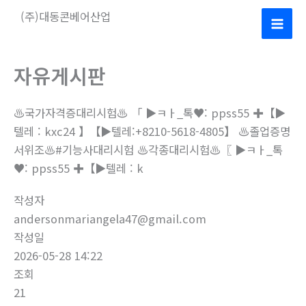
콘
(주)대동콘베어산업
텐
Mai
츠
로
Men
자유게시판
건
너
♨️국가자격증대리시험♨️ 「 ▶ㅋㅏ_톡♥: ppss55 ✚【▶
뛰
텔레 : kxc24 】【▶텔레:+8210-5618-4805】 ♨️졸업증명
기
서위조♨️#기능사대리시험 ♨️각종대리시험♨️〖 ▶ㅋㅏ_톡
♥: ppss55 ✚【▶텔레 : k
작성자
andersonmariangela47@gmail.com
작성일
2026-05-28 14:22
조회
21