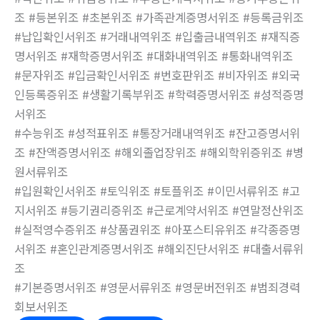
조 #등본위조 #초본위조 #가족관계증명서위조 #등록금위조
#납입확인서위조 #거래내역위조 #입출금내역위조 #재직증
명서위조 #재학증명서위조 #대화내역위조 #통화내역위조
#문자위조 #입금확인서위조 #번호판위조 #비자위조 #외국
인등록증위조 #생활기록부위조 #학력증명서위조 #성적증명
서위조
#수능위조 #성적표위조 #통장거래내역위조 #잔고증명서위
조 #잔액증명서위조 #해외졸업장위조 #해외학위증위조 #병
원서류위조
#입원확인서위조 #토익위조 #토플위조 #이민서류위조 #고
지서위조 #등기권리증위조 #근로계약서위조 #연말정산위조
#실적영수증위조 #상품권위조 #아포스티유위조 #각종증명
서위조 #혼인관계증명서위조 #해외진단서위조 #대출서류위
조
#기본증명서위조 #영문서류위조 #영문버전위조 #범죄경력
회보서위조