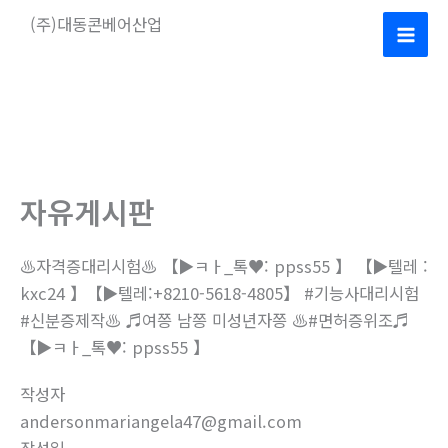
콘
(주)대동콘베어산업
텐
Mai
츠
로
Men
건
너
뛰
기
자유게시판
♨️자격증대리시험♨️ 【▶ㅋㅏ_톡♥: ppss55 】 【▶텔레 :
kxc24 】【▶텔레:+8210-5618-4805】 #기능사대리시험
#신분증제작♨️ ♬여쯩 남쯩 미성년자쯩 ♨️#면허증위조♬
【▶ㅋㅏ_톡♥: ppss55 】
작성자
andersonmariangela47@gmail.com