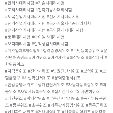
#관리사대리시험 #기술사대리시험
#조리사대리시험 #건축기능사대리시험
#토목산업기사대리시험 #전기기사대리시험
#전기산업기사대리시험 #국가기술자격증대리시험
#전기산업기사대리시험 #공인중개사대리시험
#토플대리시험 #아이엘츠대리시험
#오픽대리시험 #인적성검사대리시험
#위조업체#제작업체#합격증명서위조 #주민등록증위조 #운
전면허증위조 #여권위조 #여권제작 #통장위조 #통장제작 #
학위증위조
#자격증위조 #진단서위조 #병원진단서위조 #보험위조 #보
험금청구 #사실확인서위조 #경력증명서위조
#인감증명서위조 #상해진단서위조 #자동차등록증위조 #대
출위조 #사업자등록증위조 #실시간위조 #의사면허위조
#직인위조 #위임장위조 #부동산계약서위조 #등기부등본위
조 #등본위조 #초본위조 #가족관계증명서위조 #등록금위조
#납입확인서위조 #거래내역위조 #입출금내역위조 #재직증