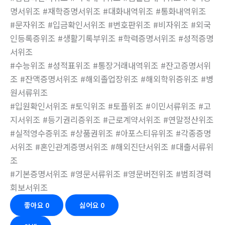
명서위조 #재학증명서위조 #대화내역위조 #통화내역위조
#문자위조 #입금확인서위조 #번호판위조 #비자위조 #외국
인등록증위조 #생활기록부위조 #학력증명서위조 #성적증명
서위조
#수능위조 #성적표위조 #통장거래내역위조 #잔고증명서위
조 #잔액증명서위조 #해외졸업장위조 #해외학위증위조 #병
원서류위조
#입원확인서위조 #토익위조 #토플위조 #이민서류위조 #고
지서위조 #등기권리증위조 #근로계약서위조 #연말정산위조
#실적영수증위조 #상품권위조 #아포스티유위조 #각종증명
서위조 #혼인관계증명서위조 #해외진단서위조 #대출서류위
조
#기본증명서위조 #영문서류위조 #영문버전위조 #범죄경력
회보서위조
좋아요
0
싫어요
0