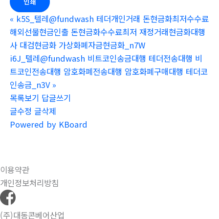
인쇄
«
k5S_텔레@fundwash 테더개인거래 돈현금화최저수수료
해외선물현금인출 돈현금화수수료최저 재정거래현금화대행
사 대검현금화 가상화폐자금현금화_n7W
i6J_텔레@fundwash 비트코인송금대행 테더전송대행 비
트코인전송대행 암호화폐전송대행 암호화폐구매대행 테더코
인송금_n3V
»
목록보기
답글쓰기
글수정
글삭제
Powered by KBoard
이용약관
개인정보처리방침
(주)대동콘베어산업