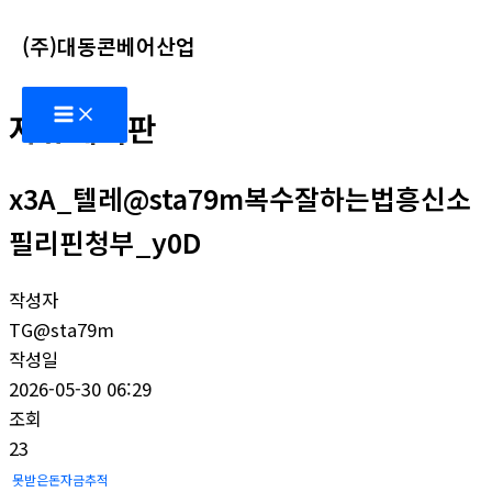
콘
(주)대동콘베어산업
텐
츠
Main
로
자유게시판
Menu
건
너
x3A_텔레@sta79m복수잘하는법흥신소
뛰
기
필리핀청부_y0D
작성자
TG@sta79m
작성일
2026-05-30 06:29
조회
23
못받은돈자금추적