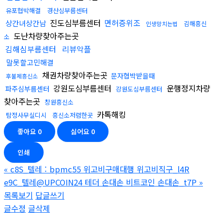
유포협박해결
경산심부름센터
진도심부름센터
면허증위조
상간녀상간남
김해흥신
인생망치는법
도난차량찾아주는곳
소
김해심부름센터
리뷰악플
말못할고민해결
채권차량찾아주는곳
문자협박받을때
후불제흥신소
강원도심부름센터
운행정지차량
파주심부름센터
강원도심부름센터
찾아주는곳
창원흥신소
카톡해킹
탐정사무실디시
흥신소저렴한곳
좋아요
0
싫어요
0
인쇄
«
c8S_텔레 : bpmc55 위고비구매대행 위고비직구_l4R
e9C_텔레@UPCOIN24 테더 손대손 비트코인 손대손_t7P
»
목록보기
답글쓰기
글수정
글삭제