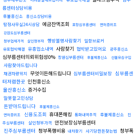
름센터상담비용
후불흥신소
흥신소상담비용
예금잔액조회
탐정사무실24시상담
포항심부름센터
면허증위조
강원도심부름센터
행방불명사람찾기
밀항브로커
청부업체가격
살인청부자
사람찾기
유흥업소내역
협박받고있어요
유포협박해결
광주흥신소
심부름센터의뢰위험성0%
창원심부름센터
후불제흥신소
선불유심구입
사람찾아드립니다
무엇이든해드립니다
심부름센
심부름센터비밀보장
채권차량위치
터저렴한곳
인천흥신소
울산흥신소
증거수집
말못할고민상담
돈받아드립니다
후불제흥신소
신용도조회
휴대폰해킹
후불제흥신소
통화내역추적
진
면허증위조
안전보장심부름센터
살인청부가격
주심부름센터
진주심부름센터
청부폭행비용
청부폭
사기당한돈찾는법
내차찾기