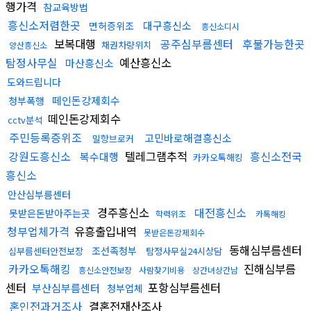
행가격
참교육방법
흥신소저렴한곳
대구흥신소
면허증위조
흥신소디시
보복대행
공주심부름센터
후불가능한곳
채권차량위치
양산흥신소
탐정사무실
예산흥신소
마산흥신소
도와드립니다
떼인돈강제회수
청부폭행
떼인돈강제회수
cctv분석
주민등록증위조
고민바로해결흥신소
밀항브로커
강원도흥신소
텔레그램추적
흥신소전국
복수대행
카카오톡해킹
흥신소
안산심부름센터
경주흥신소
대전흥신소
못받은돈받아주는곳
학력위조
카톡해킹
청부업체가격
유흥출입내역
못받은돈강제회수
동해심부름센터
조선족청부
심부름센터안전보장
탐정사무실24시상담
카카오톡해킹
진해심부름
흥신소안전보장
사람찾기비용
상간녀상간남
센터
포항심부름센터
부산심부름센터
청부업체
혼인전과거조사
결혼전재산조사