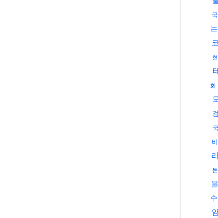
국
는
현
화
국
비
돈
수