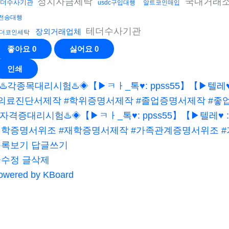
정치자금세탁
국내거래소
더수사기관
usdc구입대행
알트코인매입
전송대행
테더수사기관
장외거래업체
더코인세탁
좋아요
0
싫어요
0
인쇄
♨️각종목대리시험♨️◈【▶ㅋㅏ_톡♥: ppss55】【▶텔레♥ : 
의료진단서제작 #학위증명서제작 #졸업증명서제작 #좋업
️자격증대리시험♨️◈【▶ㅋㅏ_톡♥: ppss55】【▶텔레♥ : kx
학증명서위조 #재학증명서제작 #가족관계증명서위조 #
목록보기
답글쓰기
글수정
글삭제
owered by KBoard