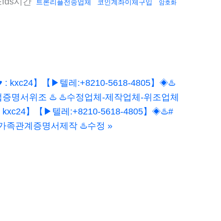
fds시간
트론리플전송업체
코인계좌이체구입
암호화
kxc24】【▶텔레:+8210-5618-4805】◈♨️
증명서위조 ♨️ ♨️수정업체-제작업체-위조업체
c24】【▶텔레:+8210-5618-4805】◈♨️#
가족관계증명서제작 ♨️수정
»