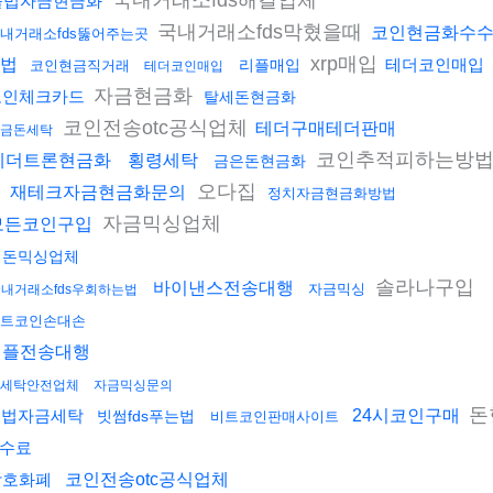
국내거래소fds해결업체
불법자금현금화
국내거래소fds막혔을때
코인현금화수
내거래소fds뚫어주는곳
xrp매입
법
테더코인매입
리플매입
코인현금직거래
테더코인매입
자금현금화
코인체크카드
탈세돈현금화
코인전송otc공식업체
테더구매테더판매
금돈세탁
코인추적피하는방
테더트론현금화
횡령세탁
금은돈현금화
오다집
재테크자금현금화문의
정치자금현금화방법
자금믹싱업체
모든코인구입
검돈믹싱업체
솔라나구입
바이낸스전송대행
자금믹싱
내거래소fds우회하는법
트코인손대손
리플전송대행
세탁안전업체
자금믹싱문의
돈
불법자금세탁
24시코인구매
빗썸fds푸는법
비트코인판매사이트
수료
암호화폐
코인전송otc공식업체