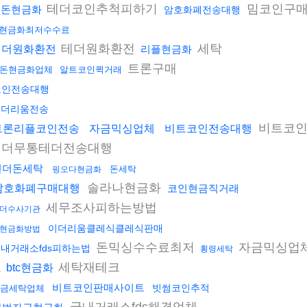
테더코인추척피하기
밈코인구
핑돈현금화
암호화폐전송대행
x현금화최저수수료
테더원화환전
세탁
테더원화환전
리플현금화
트론구매
돈현금화업체
알트코인퀵거래
코인전송대행
이더리움전송
비트코
트론리플코인전송
자금믹싱업체
비트코인전송대행
테더무통테더전송대행
언더돈세탁
돈세탁
핑오다현금화
솔라나현금화
암호화폐구매대행
코인현금직거래
세무조사피하는방법
더수사기관
이더리움클레식클레식판매
현금화방법
돈믹싱수수료최저
자금믹싱업
내거래소fds피하는법
횡령세탁
료
세탁재테크
btc현금화
비트코인판매사이트
빗썸코인추적
금세탁업체