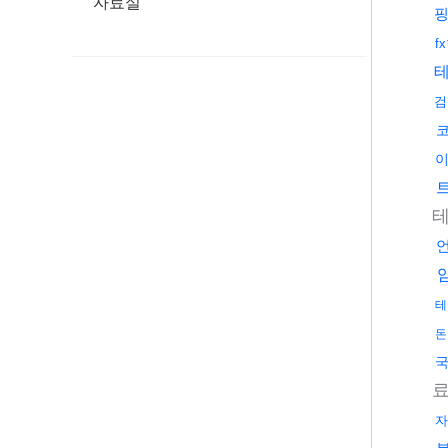
자료실
f
검
테
돈
국
자