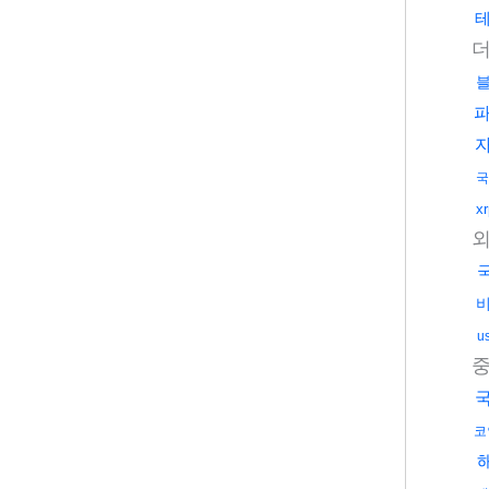
국
x
u
코