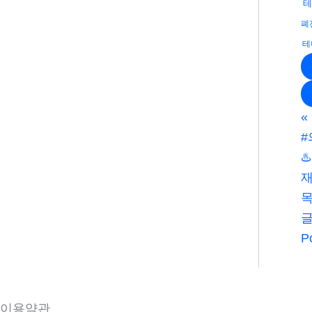
테
폐
테
«
#
♨
재
P
이용약관