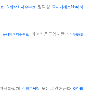
핑믹싱
수료
fx세탁최저수수료
국내거래소fds피하
법
이더리움구입대행
돈세탁최저수수료
이더리움현금
현금화업체
모든코인현금화
현금돈세탁
오다집