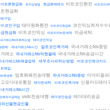
비트코인환전
테더트론현금화
현금화재테크
돈믹싱방법
비트코인세
더돈현금화
블테구입
태더원화환전
코인믹싱최저수수
파이코인구입
비트코인현금화
비트코인믹싱
자금세탁
자금현금화
아프리카tv돈세탁
테더코인믹싱
내거래소fds우회하는법
국내거래소fds증빙
알트코인퀵거래
rp판매
국내거래소fds시간
외거래소
국내거래소fds송금시간
국내거래소fds막혔을때
국내거래소fds해결업체
세무조사피하는방법
비트코인체크카드
비트매입
암호화폐전송대행
이더리움파
국내거래소fds증빙
sdc현금화
중고오다대포통장
신용카드테더
테더돈세탁
비트코인퀵거래
국내거래소fds시간
usdc전송대행
테더대리송금
테더코인송금
인해외지갑매입
해외선물현금인출