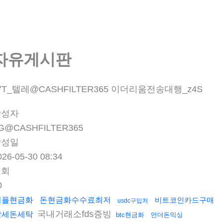
회사소개
제품소개
부품
자유게시판
7T_텔레@CASHFILTER365 이더리움전송대행_z4S
작성자
G@CASHFILTER365
작성일
026-05-30 08:34
조회
0
리플현금화
돈현금화수수료최저
비트코인카드구매
usdc구입처
국내거래소fds증빙
탈세돈세탁
btc현금화
언더돈믹싱