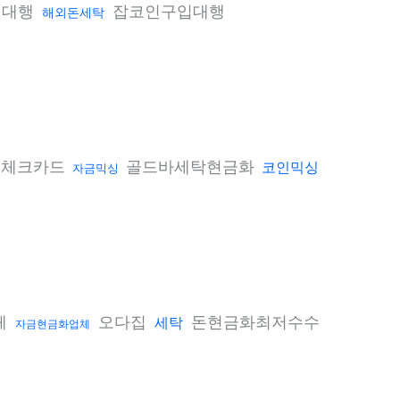
매대행
잡코인구입대행
해외돈세탁
인체크카드
골드바세탁현금화
코인믹싱
자금믹싱
체
오다집
돈현금화최저수수
세탁
자금현금화업체