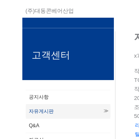
콘
(주)대동콘베어산업
텐
츠
로
건
너
고객센터
x
뛰
기
T
공지사항
2
자유게시판
5
Q&A