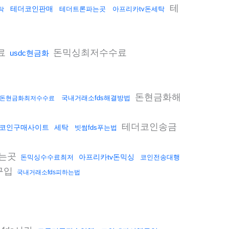
테
테더코인판매
테더트론파는곳
아프리카tv돈세탁
탁
료
돈믹싱최저수수료
usdc현금화
돈현금화해
국내거래소fds해결방법
돈현금화최저수수료
테더코인송금
코인구매사이트
세탁
빗썸fds푸는법
는곳
아프리카tv돈믹싱
돈믹싱수수료최저
코인전송대행
구입
국내거래소fds피하는법