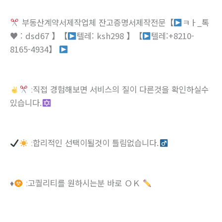
부동산계약서제작업체 잔고증명서제작전문【
ㅋㅏ_톡
♥
: dsd67 】【
텔레: ksh298 】【
텔레:+8210-
8165-4934】
ː직접 경험해보면 서비스의 질이 다른것을 확인하실수
있습니다.
ː합리적인 선택이될것이 틀림없습니다.
♦
ː고퀄리티를 원하시는분 바로 ＯＫ