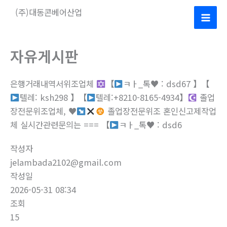
콘
(주)대동콘베어산업
텐
Mai
츠
로
Men
자유게시판
건
너
은행거래내역서위조업체
【
ㅋㅏ_톡
♥
: dsd67 】【
뛰
텔레: ksh298 】【
텔레:+8210-8165-4934】
졸업
기
장전문위조업체,
♥
졸업장전문위조 혼인신고제작업
체 실시간관련문의는 === 【
ㅋㅏ_톡
♥
: dsd6
작성자
jelambada2102@gmail.com
작성일
2026-05-31 08:34
조회
15