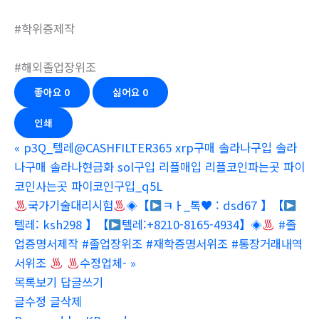
#학위증제작
#해외졸업장위조
좋아요
0
싫어요
0
인쇄
«
p3Q_텔레@CASHFILTER365 xrp구매 솔라나구입 솔라
나구매 솔라나현금화 sol구입 리플매입 리플코인파는곳 파이
코인사는곳 파이코인구입_q5L
국가기술대리시험
◈【
ㅋㅏ_톡
♥
: dsd67 】【
텔레: ksh298 】【
텔레:+8210-8165-4934】◈
#졸
업증명서제작 #졸업장위조 #재학증명서위조 #통장거래내역
서위조
수정업체-
»
목록보기
답글쓰기
글수정
글삭제