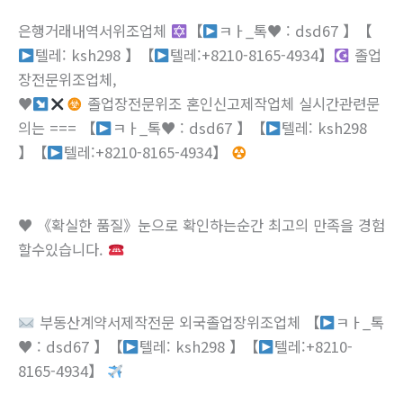
은행거래내역서위조업체
【
ㅋㅏ_톡
♥
: dsd67 】【
텔레: ksh298 】【
텔레:+8210-8165-4934】
졸업
장전문위조업체,
♥
졸업장전문위조 혼인신고제작업체 실시간관련문
의는 === 【
ㅋㅏ_톡
♥
: dsd67 】【
텔레: ksh298
】【
텔레:+8210-8165-4934】
♥
《확실한 품질》눈으로 확인하는순간 최고의 만족을 경험
할수있습니다.
부동산계약서제작전문 외국졸업장위조업체 【
ㅋㅏ_톡
♥
: dsd67 】【
텔레: ksh298 】【
텔레:+8210-
8165-4934】