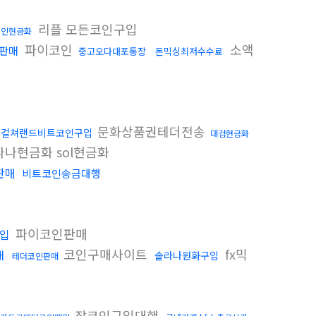
리플 모든코인구입
코인현금화
파이코인
소액
더판매
중고오다대포통장
돈믹싱최저수수료
문화상품권테더전송
컬쳐랜드비트코인구입
대검현금화
나현금화 sol현금화
판매
비트코인송금대행
파이코인판매
입
코인구매사이트
fx믹
래
솔라나원화구입
테더코인판매
잡코인구입대행