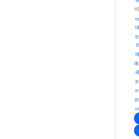
x
대
문
래
국
코
코
문
u