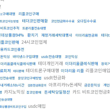
2
리플코인구매
tc구매대행
테더코인판매함
오다집수수료
코인현금화수수료
트코인사는방법
업비트코인추적
트론리플전송대행
롯데상품권94%
환치기
재정거래세탁대행사
테더t
이더리움현금화
24시코인업체
리플코인판매
신용카드코인충전
검돈믹싱
바이낸스구입대행
usdc전송대행
코인믹싱
테더개인거래
이더리움클레식판매
이더리움클레식클레식판매
장외
테더트론구매대행
리플코인매
료최저
이더리움 리플
테더판매
usdt현금화
인전송대행
문상코인구매방법
아프리카tv돈세탁
내거래소fds시간
금은돈믹싱
개인
검돈현금화문의
카지노믹싱
카드 비트코인현금
돈세탁당일정산
행
잡코인판매
인송금대행
usdc매입
화상품권비트코인구입