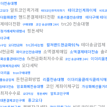
테더전송대행
알트코인퀵거래
테더코인계좌이체
고오다
테더코인추척피하기
비트
핸드폰결제테더전환
더원화환전
테더구매 테
트론리플전송대행
결제테더전환
trc20 전송대행
구매대행
코인 송금대행 24시
핑돈세탁
재정거래세탁대행사
테더구매
테더송금업체
컬쳐랜드현금화91%
trc20사는법
오다현금화
rp구입
ol현금화
소액결제매입
솔라
소액결제테더전송
파이코인전송대행
fx현금화최저수수료
이더리움
문화상품권테더전송
코인 송금대행 24시
오다세탁
상화폐자금세탁
이더리움
tron구매대행
돈현금화방법
리플전송대행
이더리움클레식클레식매
플송금업체
코인 계좌이체구입
암호화폐전송대행
가상화폐선물거
상테더전송
싱최저수수료
알트코인구매
오다믹싱
핑돈세탁
중고오다
대폰결제코인구매
불법자금세탁
비트코인카드구입