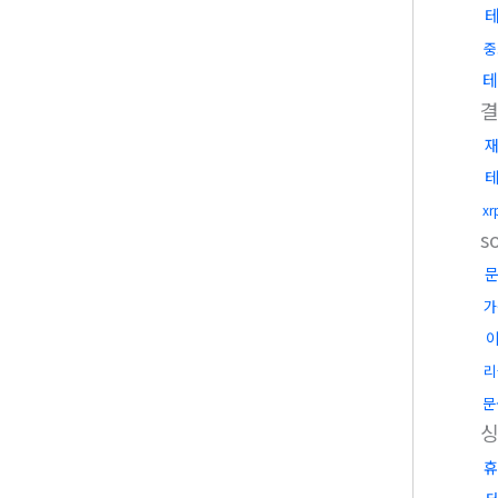
중
테
x
s
가
리
문
휴