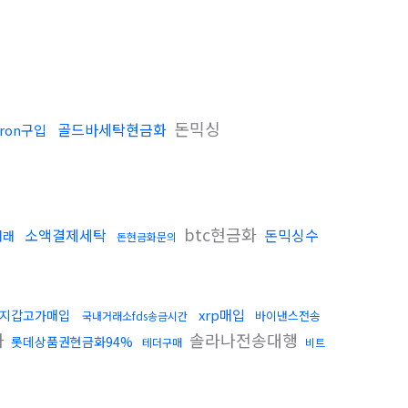
돈믹싱
골드바세탁현금화
ron구입
btc현금화
소액결제세탁
돈믹싱수
거래
돈현금화문의
입
xrp매입
지갑고가매입
바이낸스전송
국내거래소fds송금시간
화
솔라나전송대행
롯데상품권현금화94%
테더구매
비트