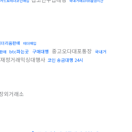
카드로테더코인매입
국내거래소fds출금시간
이더리움판매
테더매입
중고오다대포통장
btc파는곳
구매대행
국내거
판매
재정거래믹싱대행사
코인 송금대행 24시
장외거래소