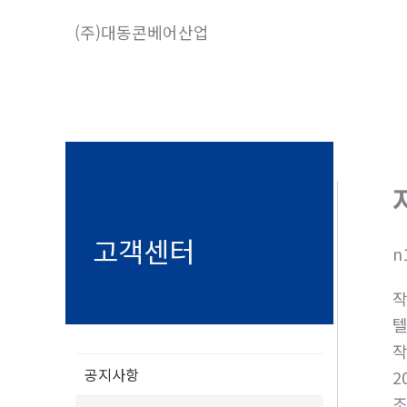
콘
(주)대동콘베어산업
텐
츠
로
건
너
뛰
기
고객센터
n
텔
공지사항
2