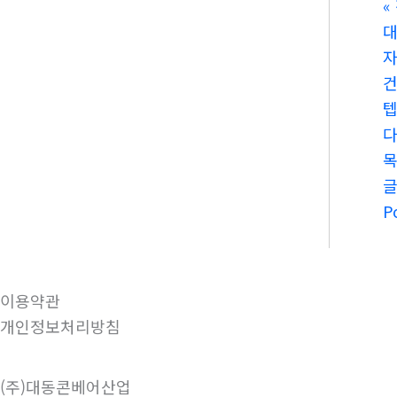
«
대
건
텝
다
P
이용약관
개인정보처리방침
(주)대동콘베어산업