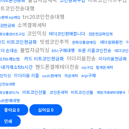
코인원화구입
테더트론현금화
비트코인전송대행
trc20코인전송대행
rp판매 xrp매입
소액결제세탁
검현금화
코인믹싱
테더코인판매합니다
검돈현금화업체
화상품권비트구입
빗썸코인추적
카드 비트코인현금화
태더원화환전
문화상품권매입
불법자금믹싱
테더 손대손
btc구매대행
트론 리플코인전송
테더코인
이더리움전송
카드 비트코인현금화
이더리움현금화
소fds깨는법
핸드폰결제테더전송
내거래소fds시간
탈세돈세탁
xrp구입
이더리움 리플
xrp구매
인믹싱
usdc판매처
자금세탁
인전송대행
비트코인선물
코인돈세탁
비트코인선물
화상품권91%
재정거래세탁대행사
sdt판매대행
좋아요
0
싫어요
0
인쇄