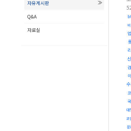
자유게시판
5
Q&A
b
비
자료실
수
코
국
대
코
문