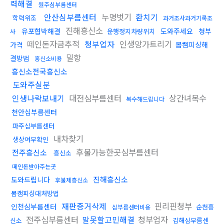
력해결
원주심부름센터
안산심부름센터
누명벗기
환치기
학력위조
과거조사과거기록조
진해흥신소
유포협박해결
도와주세요
청부
운행정지차량위치
사
떼인돈자금추적
청부업자
인생망가트리기
가격
몸캠피싱해
밀항
결방법
흥신소비용
흥신소전국흥신소
도와주실분
인생나락보내기
대전심부름센터
상간녀복수
복수해드립니다
천안심부름센터
파주심부름센터
내차찾기
생상여부확인
후불가능한곳심부름센터
전주흥신소
흥신소
떼인돈받아주는곳
진해흥신소
도와드립니다
후불제흥신소
몸캠피싱대처방법
재판증거삭제
핀리핀청부
인천심부름센터
순천흥
심부름센터비용
전주심부름센터
말못할고민해결
청부업자
신소
김해심부름센