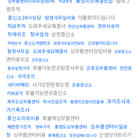
몸캠피싱해결방법
텔레그
심부름센터의뢰위험성0%
자금추적
램추적
흥신소24시상담
가출찾아드립니다
탐정사무실비용
자금추적
도와주세요해결사
청부브로커
천안심부름센터
학력위조
청부업자
순천흥신소
흥신소저렴한곳
신상털어드립니다
학력조사
탐정사무실안전보장
심부름센터상담비용
탐정사무실
도와주세요해결사
군포흥신소
면허증위조
진주흥신소
후불가능한곳탐정사무실
군포심부름센터
천안흥
중국밀항가격
자격조작
신소
사기당한돈찾는법
네이버해킹
강릉흥신소
후불가능한곳흥신소
리뷰공격
과거조사과
제주도심부름센터
회사진급조작
몸캠피싱협박받을때
거기록조사
흥신소의뢰비용
후불제심부름센터
심부름센터비밀보
재판증거조작
충청도심부름센터
청부가격
장
심부름센터비용
인생망가트리기
동해흥신소
힘든일해드립니다