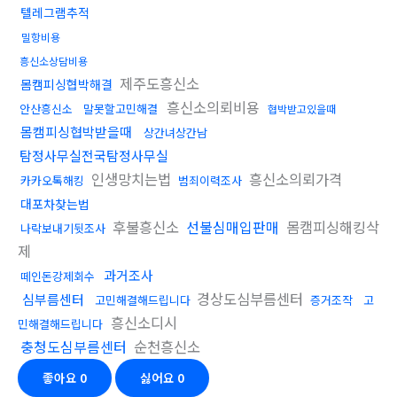
텔레그램추적
밀항비용
흥신소상담비용
제주도흥신소
몸캠피싱협박해결
흥신소의뢰비용
안산흥신소
말못할고민해결
협박받고있을때
몸캠피싱협박받을때
상간녀상간남
탐정사무실전국탐정사무실
인생망치는법
흥신소의뢰가격
카카오톡해킹
범죄이력조사
대포차찾는법
후불흥신소
선불심매입판매
몸캠피싱해킹삭
나락보내기뒷조사
제
과거조사
떼인돈강제회수
경상도심부름센터
심부름센터
고민해결해드립니다
증거조작
고
흥신소디시
민해결해드립니다
충청도심부름센터
순천흥신소
좋아요
0
싫어요
0