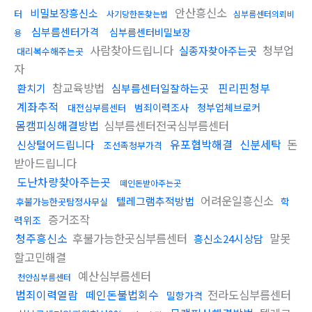
안산흥신소
비밀보장흥신소
터
사기당한돈찾는법
심부름센터의뢰비
심부름센터가격
심부름센터비밀보장
용
사람찾아드립니다
청부업
실종자찾아주는곳
대리복수해주는곳
자
참교육방법
핀리핀청부
환치기
심부름센터일잘하는곳
계좌추적
범죄이력조사
청부업체브로커
대전심부름센터
몸캠피싱해결방법
심부름센터전국심부름센터
유포협박해결
신분세탁
돈
신상털어드립니다
조선족청부가격
받아드립니다
도난차량찾아주는곳
떼인돈받아주는곳
어려운일흥신소
텔레그램추적방법
학
후불가능한곳탐정사무실
증거조작
력위조
청주흥신소
후불가능한곳심부름센터
말못
흥신소24시상담
할고민해결
예산심부름센터
천안심부름센터
범죄이력열람
떼인돈불법회수
전라도심부름센터
밀항가격