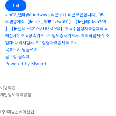
인쇄
«
o0V_텔레@fundwash 리플구매 리플코인삽니다_j0B
♨️민증제작【▶ㅋㅏ_톡♥ : dsd67 】【▶텔레: ksh298
】【▶텔레:+8210-8165-4934】♨️ #수첩형자격증제작 #
재산세위조 #상속위조 #보험보증서위조♨️ ♨️제작업체-위조
업체-대리시험♨️ #수첩형자격증제작 #
»
목록보기
답글쓰기
글수정
글삭제
Powered by KBoard
이용약관
개인정보처리방침
(주)대동콘베어산업