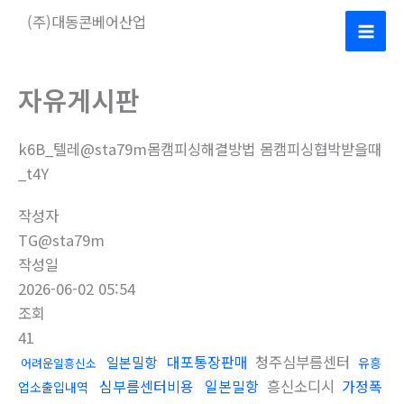
콘
(주)대동콘베어산업
텐
Mai
츠
로
Men
자유게시판
건
너
k6B_텔레@sta79m몸캠피싱해결방법 몸캠피싱협박받을때
뛰
_t4Y
기
작성자
TG@sta79m
작성일
2026-06-02 05:54
조회
41
대포통장판매
청주심부름센터
일본밀항
유흥
어려운일흥신소
심부름센터비용
일본밀항
흥신소디시
가정폭
업소출입내역