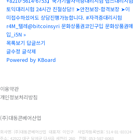
+8210-5614-6753】국가기술자격증대리시험 텝스대리시험
토익대리시험 24시간 친절상담!! ➤안전보장-합격보장 ➤이
미접수하셨어도 상담진행가능합니다. #자격증대리시험
r4M_텔레@bitcoinsyri 문화상품권코인구입 문화상품권매
입_i5N
»
목록보기
답글쓰기
글수정
글삭제
Powered by KBoard
이용약관
개인정보처리방침
(주)대동콘베어산업
회사명: (주)대동콘베어산업 대표자: 이인구
사업자등록번호: 514-81-83324
주소: 42922 대구 달성군 다사읍 세천리 260
전화: 053-587-6063