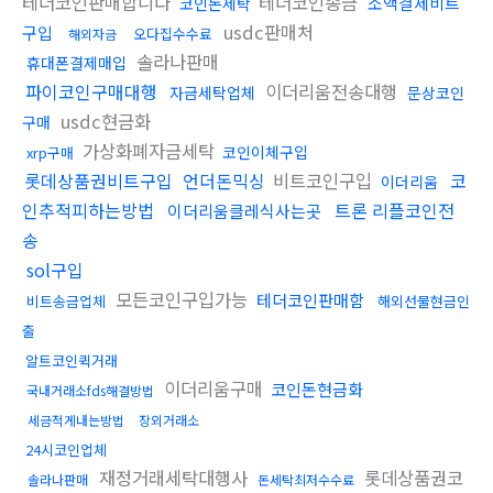
테더코인판매합니다
테더코인송금
소액결제비트
코인돈세탁
usdc판매처
구입
오다집수수료
해외자금
솔라나판매
휴대폰결제매입
파이코인구매대행
이더리움전송대행
자금세탁업체
문상코인
usdc현금화
구매
가상화폐자금세탁
코인이체구입
xrp구매
롯데상품권비트구입
언더돈믹싱
비트코인구입
코
이더리움
인추적피하는방법
트론 리플코인전
이더리움클레식사는곳
송
sol구입
모든코인구입가능
테더코인판매함
비트송금업체
해외선물현금인
출
알트코인퀵거래
이더리움구매
코인돈현금화
국내거래소fds해결방법
세금적게내는방법
장외거래소
24시코인업체
재정거래세탁대행사
롯데상품권코
솔라나판매
돈세탁최저수수료