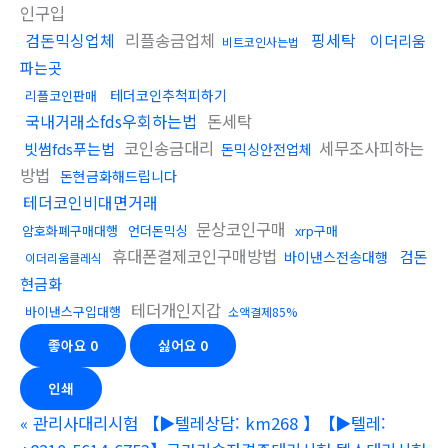
인구입
검돈믹싱업체
리플송금업체
핑세탁
이더리움
비트코인사는법
파는곳
테더코인추척피하기
리플코인판매
국내거래소fds우회하는법
돈세탁
코인송금대리
세무조사피하는
빗썸fds푸는법
돈믹싱안전업체
방법
돈현금화해드립니다
테더코인비대면거래
문상코인구매
암호화폐구매대행
언더돈믹싱
xrp구매
휴대폰결제코인구매방법
검돈
바이낸스전송대행
이더리움클레식
현금화
테더개인지갑
바이낸스구입대행
소액결제85%
좋아요
0
싫어요
0
인쇄
«
관리사대리시험 【▶텔레상담: km268 】【▶텔레: