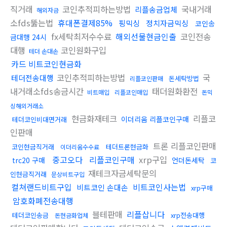
직거래
코인추적피하는방법
국내거래
리플송금업체
해외자금
소fds뚫는법
휴대폰결제85%
핑믹싱
정치자금믹싱
코인송
fx세탁최저수수료
해외선물현금인출
코인전송
금대행 24시
대행
코인원화구입
테더 손대손
카드 비트코인현금화
코인추적피하는방법
국
테더전송대행
돈세탁방법
리플코인판매
내거래소fds송금시간
태더원화환전
비트매입
리플코인매입
돈믹
싱해외거래소
현금화재테크
리플코
이더리움 리플코인구매
테더코인비대면거래
인판매
트론 리플코인판매
코인현금직거래
테더트론현금화
이더리움수수료
중고오다
리플코인구매
xrp구입
trc20 구매
언더돈세탁
코
재테크자금세탁문의
인현금직거래
문상비트구입
컬쳐랜드비트구입
비트코인사는법
비트코인 손대손
xrp구매
암호화폐전송대행
블테판매
리플삽니다
테더코인송금
xrp전송대행
돈현금화업체