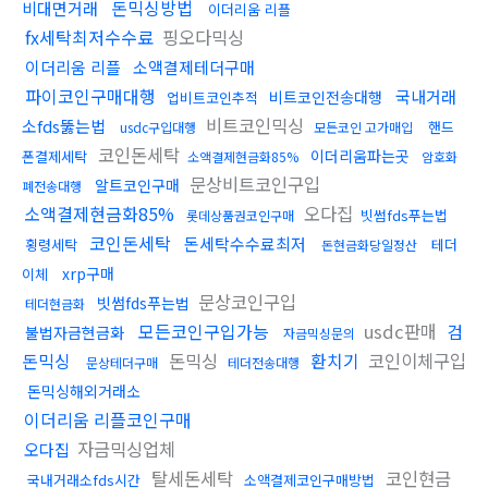
돈믹싱방법
비대면거래
이더리움 리플
fx세탁최저수수료
핑오다믹싱
이더리움 리플
소액결제테더구매
파이코인구매대행
국내거래
비트코인전송대행
업비트코인추적
비트코인믹싱
소fds뚫는법
핸드
usdc구입대행
모든코인 고가매입
코인돈세탁
이더리움파는곳
폰결제세탁
소액결제현금화85%
암호화
문상비트코인구입
알트코인구매
폐전송대행
소액결제현금화85%
오다집
빗썸fds푸는법
롯데상품권코인구매
코인돈세탁
돈세탁수수료최저
횡령세탁
테더
돈현금화당일정산
xrp구매
이체
문상코인구입
빗썸fds푸는법
테더현금화
모든코인구입가능
usdc판매
검
불법자금현금화
자금믹싱문의
돈믹싱
돈믹싱
환치기
코인이체구입
문상테더구매
테더전송대행
돈믹싱해외거래소
이더리움 리플코인구매
자금믹싱업체
오다집
탈세돈세탁
코인현금
국내거래소fds시간
소액결제코인구매방법