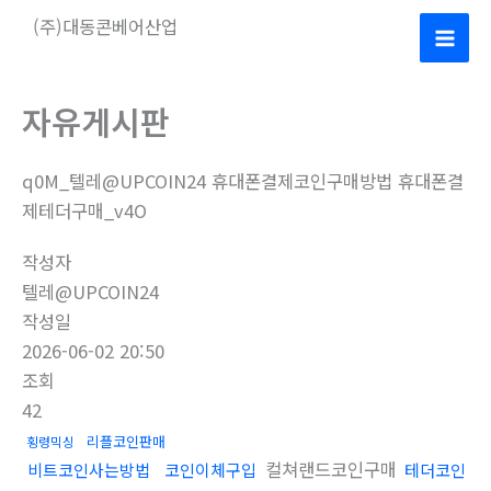
콘
(주)대동콘베어산업
텐
Mai
츠
로
Men
자유게시판
건
너
q0M_텔레@UPCOIN24 휴대폰결제코인구매방법 휴대폰결
뛰
제테더구매_v4O
기
작성자
텔레@UPCOIN24
작성일
2026-06-02 20:50
조회
42
리플코인판매
횡령믹싱
컬쳐랜드코인구매
비트코인사는방법
코인이체구입
테더코인