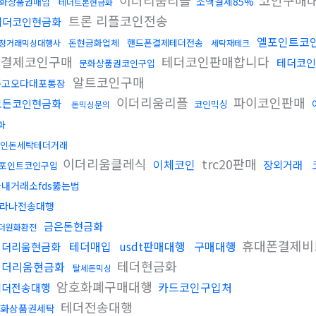
이더리움리플
코인구매대
소액결제85%
화상품권매입
테더트론현금화
트론 리플코인전송
테더코인현금화
엘포인트코
돈현금화업체
핸드폰결제테더전송
정거래믹싱대행사
세탁재테크
폰결제코인구매
테더코인판매합니다
테더코인
문화상품권코인구입
알트코인구매
중고오다대포통장
이더리움리플
파이코인판매
모든코인현금화
코인믹싱
돈믹싱문의
화
인돈세탁테더거래
이더리움클레식
trc20판매
이체코인
장외거래
포인트코인구입
국내거래소fds뚫는법
라나전송대행
금은돈현금화
더원화환전
휴대폰결제비
테더매입
usdt판매대행
구매대행
이더리움현금화
테더현금화
이더리움현금화
탈세돈믹싱
암호화폐구매대행
카드코인구입처
테더전송대행
테더전송대행
화상품권세탁