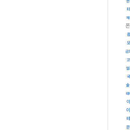
문
재
금
코
엘
솔
태
문