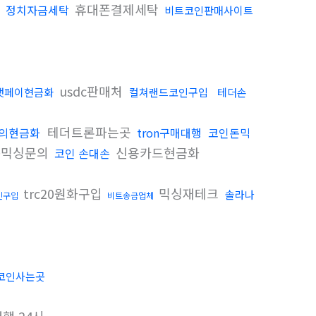
휴대폰결제세탁
정치자금세탁
비트코인판매사이트
usdc판매처
챗페이현금화
컬쳐랜드코인구입
테더손
테더트론파는곳
의현금화
tron구매대행
코인돈믹
믹싱문의
신용카드현금화
코인 손대손
trc20원화구입
믹싱재테크
솔라나
인구입
비트송금업체
코인사는곳