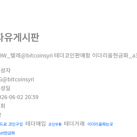
회사소개
제품소개
부
자유게시판
9W_텔레@bitcoinsyri 테더코인판매함 이더리움현금화_a
작성자
G@bitcoinsyri
작성일
026-06-02 20:59
조회
2
테더매입
테더거래
드로 코인구입
이더리움파는곳
코인무통
sdt현금화