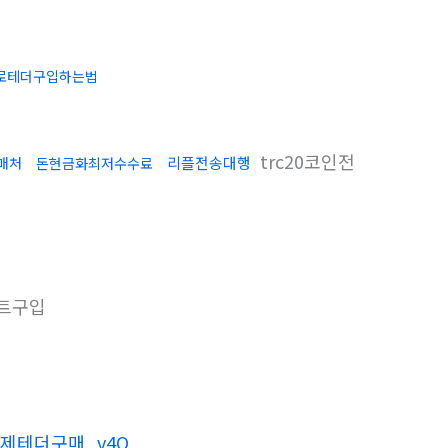
로테더구입하는법
trc20코인전
리플전송대행
판매처
돈현금화최저수수료
트구입
결제테더구매_v4O