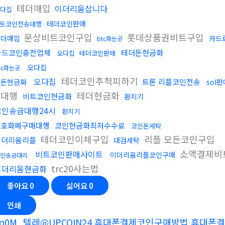
테더매입
이더리움삽니다
다집
테더코인판매
트코인전송대행
문상비트코인구입
롯데상품권비트구입
테더매입
카드
btc파는곳
카드코인충전업체
테더돈현금화
오다집
테더코인판매
오다집
tc파는곳
테더코인추척피하기
오다집
트론 리플코인전송
검돈현금화
sol
송대행
테더현금화
비트코인현금화
환치기
코인송금대행24시
환치기
암호화폐구매대행
코인현금화최저수수료
코인돈세탁
테더코인이체구입
리플 모든코인구입
이더리움리플
대검세탁
소액결제비
비트코인판매사이트
이더리움리플코인구매
인송금대리
trc20사는법
이더리움현금화
좋아요
0
싫어요
0
인쇄
q0M_텔레@UPCOIN24 휴대폰결제코인구매방법 휴대폰