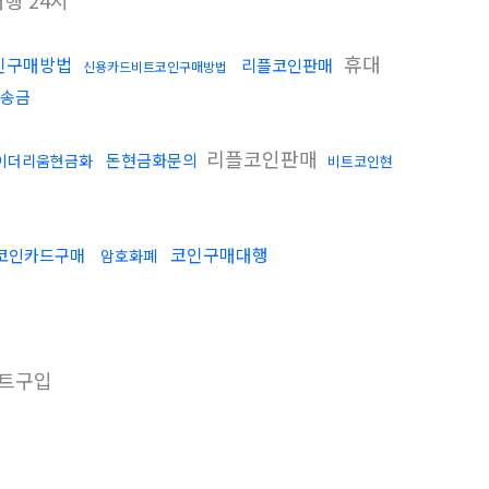
행 24시
휴대
인구매방법
리플코인판매
신용카드비트코인구매방법
송금
리플코인판매
돈현금화문의
이더리움현금화
비트코인현
코인구매대행
코인카드구매
암호화폐
트구입