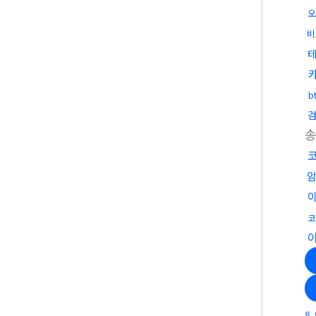
오
비
b
코
«