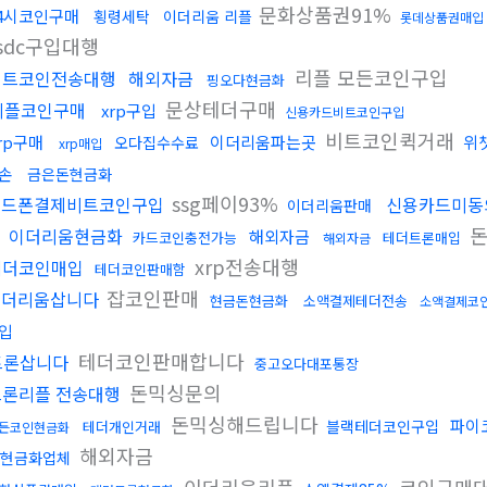
문화상품권91%
4시코인구매
횡령세탁
이더리움 리플
롯데상품권매입
sdc구입대행
리플 모든코인구입
비트코인전송대행
해외자금
핑오다현금화
문상테더구매
리플코인구매
xrp구입
신용카드비트코인구입
비트코인퀵거래
rp구매
이더리움파는곳
위
오다집수수료
xrp매입
손
금은돈현금화
ssg페이93%
핸드폰결제비트코인구입
신용카드미동
이더리움판매
돈
이더리움현금화
해외자금
카드코인충전가능
테더트론매입
해외자금
xrp전송대행
테더코인매입
테더코인판매함
잡코인판매
이더리움삽니다
현금돈현금화
소액결제테더전송
소액결제코
입
테더코인판매합니다
트론삽니다
중고오다대포통장
돈믹싱문의
트론리플 전송대행
돈믹싱해드립니다
파이
블랙테더코인구입
테더개인거래
든코인현금화
해외자금
현금화업체