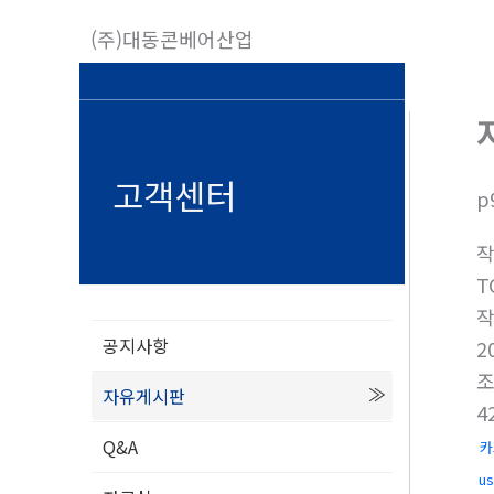
콘
(주)대동콘베어산업
텐
츠
로
건
너
고객센터
p
뛰
기
T
공지사항
2
자유게시판
4
Q&A
카
u