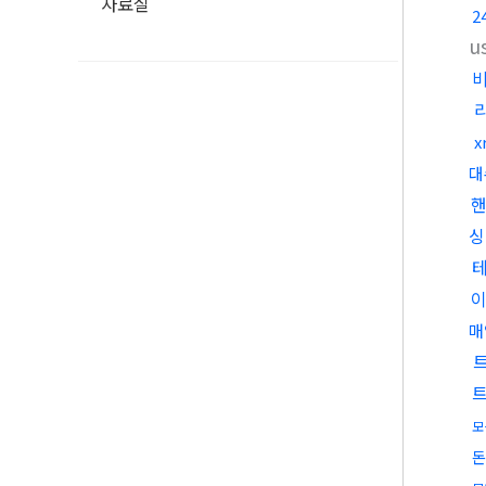
자료실
2
u
x
대
싱
매
모
돈