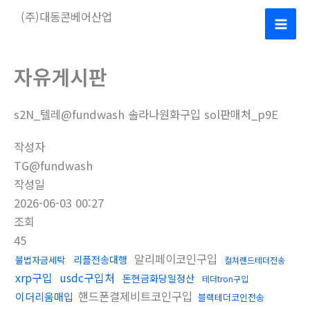
콘
(주)대동콘베어산업
텐
Mai
츠
로
Men
자유게시판
건
너
s2N_텔레@fundwash 솔라나원화구입 sol판매처_p9E
뛰
기
작성자
TG@fundwash
작성일
2026-06-03 00:27
조회
45
알리페이코인구입
리플전송대행
불법자금세탁
컬쳐랜드테더전송
xrp구입
usdc구입처
돈현금화당일정산
테더tron구입
핸드폰결제비트코인구입
이더리움매입
블랙테더코인전송