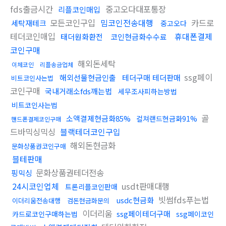
fds출금시간
중고오다대포통장
리플코인매입
모든코인구입
밈코인전송대행
카드로
세탁재테크
중고오다
테더코인매입
휴대폰결제
태더원화환전
코인현금화수수료
코인구매
해외돈세탁
이체코인
리플송금업체
ssg페이
해외선물현금인출
테더구매 테더판매
비트코인사는법
코인구매
국내거래소fds깨는법
세무조사피하는방법
비트코인사는법
골
소액결제현금화85%
컬쳐랜드현금화91%
핸드폰결제코인구매
드바믹싱믹싱
블랙테더코인구입
해외돈현금화
문화상품권코인구매
블테판매
문화상품권테더전송
핑믹싱
24시코인업체
usdt판매대행
트론리플코인판매
빗썸fds푸는법
usdc현금화
이더리움전송대행
검돈현금화문의
이더리움
ssg페이테더구매
카드로코인구매하는법
ssg페이코인