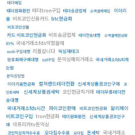
테더매입
테더tron구입
이더리
태더원화환전
테더송금업체
소액결제매입
비트코인신용카드
btc현금화
움
비트코인선물
비트송금업체
카드 비트코인현금화
테더전송대행
소액결제현금화
국내거래소fds막혔을때
85%
리플삽니다
믹싱재테크
usdc구입대행
돈믹싱해외거래소
암호화폐구매대행
국내거래소fds피하
sol구입
는법
돈믹싱방법
컬쳐랜드테더전환
신세계상품권코인구매
이더리움현금화
코
신세계상품권세탁
코인현금직거래
테더무통테더전
인돈세탁
송대행
국내거래소fds시간
파이코인판매
알리페이
비트코인현금화
비트코인구입
tron현금화
테더원화환전
신세계상품권코인구
아프리카tv돈믹싱
매
국내거래소
오다집수수료
돈세탁
코인믹싱최저수수료
오다집