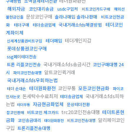
테더원화환전
소액결제테더전환
구매방법
해외자금
코인대리송금
usdc구입처
비트코인카드구매
해외선
문상코인구매
솔라나매입 솔라나판매
비트코인현금
물현금인출
테더코인
국내거래소fds해결방법
화
테더구매
테더송금업체
계좌이체
테더개인지갑
테더매입
신세계상품권비트구입
롯데상품권코인구매
ssg페이테더전송
국내거래소fds송금시간
트론 리플코인전송
코인구매대행 24
알트코인퀵거래
시
파이코인전송대행
국내거래소fds우회하는법
테더원화환전
코인무통
모든코인현금화
테더 손대손
파이코
돈세탁수수료최저
국내거래소fds피하
테더송금업체
인사는곳
는법
자금현금화업체
문상테더전환
테더무통
trc20코인전송대행
테더트론현
비트코인 체크카드
잡코인판매
금화
알리페이코인
코인송금대리
비트코인전송대행
태더원화환전
구입
트론리플전송대행