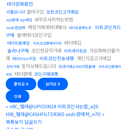
테더원화환전
블테구입
모든코인고가매입
리플삽니다
세무조사피하는방법
xrp판매 xrp매입
재정거래세탁대행사
비트코인카드
usdc현금화
테더트론파는곳
구매
블랙테더코인구입
테더매입
테더트론매입
비트코인판매사이트
솔라나구매
코인현금직거래
가상화폐선물거
비트대리송금
래
비트코인전송대행
개인지갑고가매입
테더tron구입
돈믹싱해드립니다
국내거래소fds막혔을때
장외거래
비트코인판매사
테더판매
코인구매대행
이트
좋아요
0
싫어요
0
인쇄
«
v8C_텔레@UPCOIN24 비트코인사는법_e2S
t0B_텔레@CASHFILTER365 usdc판매처_n7O
»
목록보기
답글쓰기