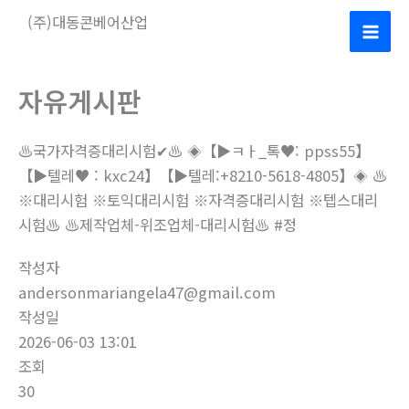
콘
(주)대동콘베어산업
텐
Mai
츠
로
Men
자유게시판
건
너
♨️국가자격증대리시험✔♨️ ◈【▶ㅋㅏ_톡♥: ppss55】
뛰
【▶텔레♥ : kxc24】【▶텔레:+8210-5618-4805】◈ ♨️
기
※대리시험 ※토익대리시험 ※자격증대리시험 ※텝스대리
시험♨️ ♨️제작업체-위조업체-대리시험♨️ #정
작성자
andersonmariangela47@gmail.com
작성일
2026-06-03 13:01
조회
30