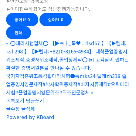
➤안전보장-합격보장
➤이미접수하셨어도 상담진행가능합니다.
좋아요
0
싫어요
0
인쇄
«
⭕️대리시험업체⭕️ 【▶ㅋㅏ_톡♥ : dsd67 】【▶텔레:
ksh298 】【▶텔레:+8210-8165-4934】 대학졸업증명서
위조제작,증명서위조제작,졸업장제작⭕️ ▣ 고객님이 원하는
확실한 증명서원본을 만나실 수 있습니다.
국가자격증위조♨컴활대리시험●톡mks24-텔레zh338 졸
업증명서영문제작#박사학위증제작#비자서류제작#오픽대리
시험#졸업증명서영문위조#위조전문업체
»
목록보기
답글쓰기
글수정
글삭제
Powered by KBoard