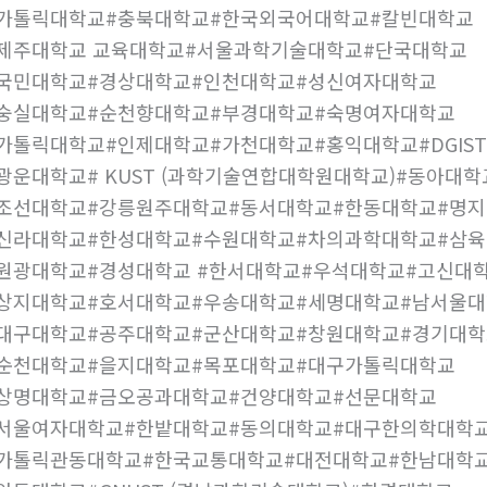
#가톨릭대학교#충북대학교#한국외국어대학교#칼빈대학교
제주대학교 교육대학교#서울과학기술대학교#단국대학교
#국민대학교#경상대학교#인천대학교#성신여자대학교
#숭실대학교#순천향대학교#부경대학교#숙명여자대학교
가톨릭대학교#인제대학교#가천대학교#홍익대학교#DGIST
광운대학교# KUST (과학기술연합대학원대학교)#동아대
#조선대학교#강릉원주대학교#동서대학교#한동대학교#명
#신라대학교#한성대학교#수원대학교#차의과학대학교#삼
원광대학교#경성대학교 #한서대학교#우석대학교#고신대
#상지대학교#호서대학교#우송대학교#세명대학교#남서울
대구대학교#공주대학교#군산대학교#창원대학교#경기대학
#순천대학교#을지대학교#목포대학교#대구가톨릭대학교
#상명대학교#금오공과대학교#건양대학교#선문대학교
#서울여자대학교#한밭대학교#동의대학교#대구한의학대학
#가톨릭관동대학교#한국교통대학교#대전대학교#한남대학