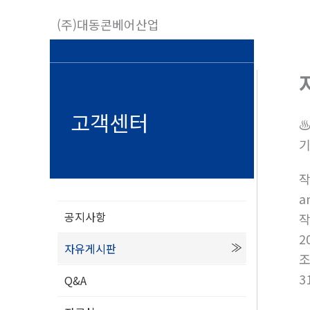
콘
(주)대동콘베어산업
텐
츠
로
건
너
고객센터
♨
뛰
기
기
a
공지사항
2
자유게시판
3
Q&A