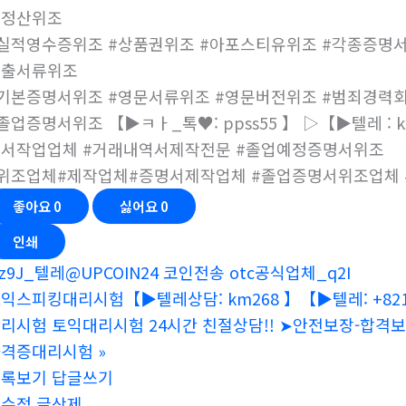
말정산위조
실적영수증위조 #상품권위조 #아포스티유위조 #각종증명서
대출서류위조
기본증명서위조 #영문서류위조 #영문버전위조 #범죄경력
졸업증명서위조 【▶ㅋㅏ_톡♥: ppss55 】 ▷【▶텔레 : kxc
서작업업체 #거래내역서제작전문 #졸업예정증명서위조
위조업체#제작업체#증명서제작업체 #졸업증명서위조업체 
좋아요
0
싫어요
0
인쇄
z9J_텔레@UPCOIN24 코인전송 otc공식업체_q2I
익스피킹대리시험【▶텔레상담: km268 】【▶텔레: +821
리시험 토익대리시험 24시간 친절상담!! ➤안전보장-합격
자격증대리시험
»
목록보기
답글쓰기
글수정
글삭제