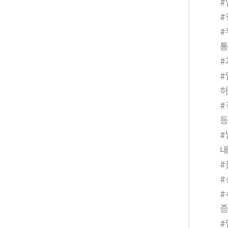
#
#
통
#
#
#
#
#
#
증
#