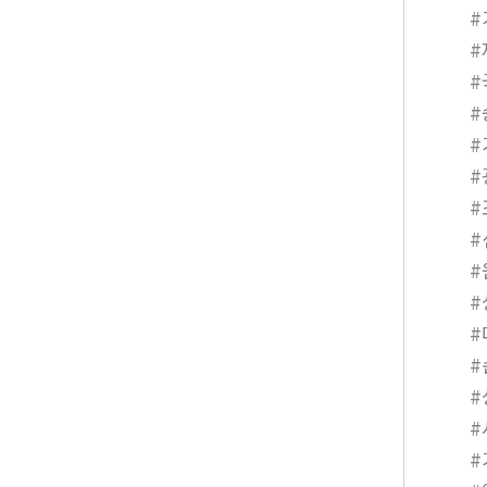
#
#
#
#
#