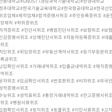
안동대학교#GNUST (경남과학기술대학교)#한경대학교
#청주대학교#한국기술교육대학교#한국항공대학교#한국산
위조업체#제작업체#합격증명서위조 #주민등록증위조 #운전
장제작 #학위증위조
자격증위조 #진단서위조 #병원진단서위조 #보험위조 #보
인감증명서위조 #상해진단서위조 #자동차등록증위조 #대출
허위조
직인위조 #위임장위조 #부동산계약서위조 #등기부등본위조
등록금위조
납입확인서위조 #거래내역위조 #입출금내역위조 #재직증명
내역위조
문자위조 #입금확인서위조 #번호판위조 #비자위조 #외국
#성적증명서위조
수능위조 #성적표위조 #통장거래내역위조 #잔고증명서위조
위조 #병원서류위조
입원확인서위조 #토익위조 #토플위조 #이민서류위조 #고