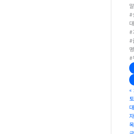
#
#
#
명
#
«
토
대