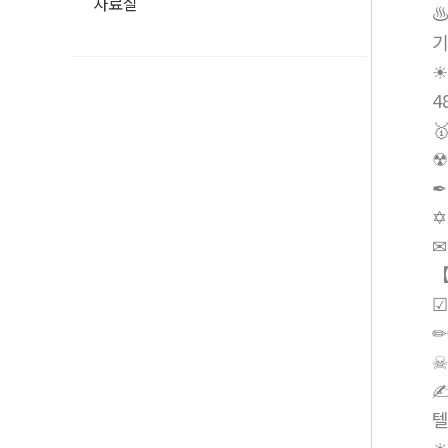
자료실
♨
기
☀
4

☢
✒
✡
✉
【
☑
✏
☠
✍
텔