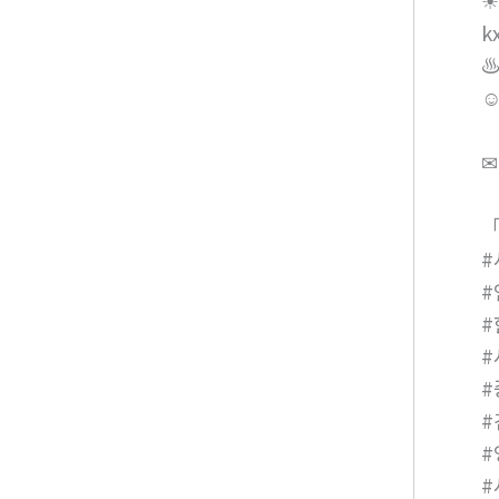
☀
k
♨
☺
✉
「
#
#
#
#
#
#
#