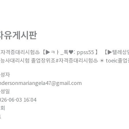
회사소개
제품소개
부
자유게시판
️자격증대리시험♨️【▶ㅋㅏ_톡♥: ppss55 】 【▶텔레상담: k
능사대리시험 졸업장위조#자격증대리시험♨️ ☀ toeic졸업
작성자
ndersonmariangela47@gmail.com
작성일
026-06-03 16:04
조회
1