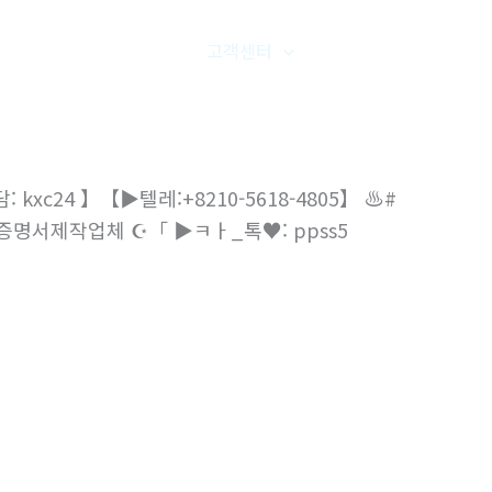
품갤러리
온라인문의
고객센터
오시는길
xc24 】【▶텔레:+8210-5618-4805】 ♨️#
증명서제작업체 ☪「 ▶ㅋㅏ_톡♥: ppss5