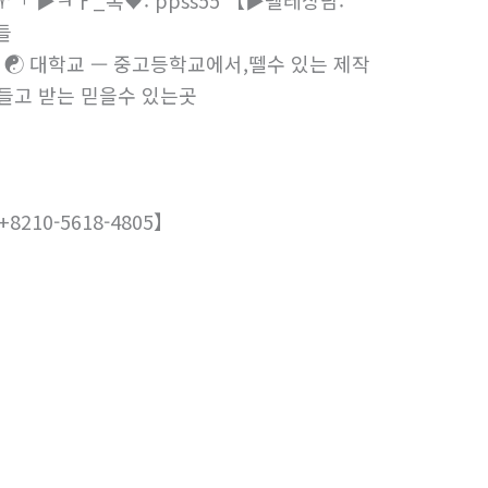
♈「 ▶ㅋㅏ_톡♥: ppss55 【▶텔레상담:
들
☯ 대학교 — 중고등학교에서,뗄수 있는 제작
들고 받는 믿을수 있는곳
210-5618-4805】