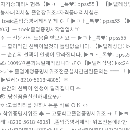
️자격증대리시험♨️【▶ㅋㅏ_톡♥: ppss55 】 【▶텔레상담: k
능사대리시험 졸업장위조#자격증대리시험♨️
 toeic졸업증명서제작업체 ☪「 ▶ㅋㅏ_톡♥: ppss55 【▶텔
805】— toeic졸업증명서작업업체♈
✈ — 전문가의 도움을 받으세요 — ▶ㅋㅏ_톡♥: ppss55
 — 합리적인 선택이될것이 틀림없습니다. 【▶텔레상담: kxc24
 — 순간의 선택이 인생이 달라집니다. ▶ㅋㅏ_톡♥: ppss5
✍ 100%원본과동일제작입니다 ♂☪【▶텔레상담: kxc24 】 
✂☄✈ 졸업예정증명서위조전문실시간관련문의는 === 「 ▶ㅋㅏ
▶텔레:+8210-5618-4805】✉
 순간의 선택이 인생이 달라집니다 ✏
☯ ː당신꿈을실현하세요☢☄
✡ ː고퀄리티를 원하시는분 바로 ＯＫ ↔
 학위증명서위조 ♣ — 고등학교졸업증명서위조 -♦「 ▶ㅋㅏ_톡
레:+8210-5618-4805】,졸업증명서제작- 위조전문에관한