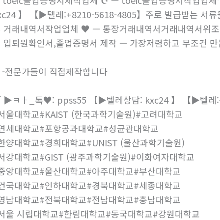
 toeic졸업증명서제작업체 ☪ — toeic졸업증명서작업업체
xc24 】 【▶텔레:+8210-5618-4805】주로 발급받는 서류
 거래내역서작업업체 ♥ — 통장거래내역서거래내역서위조 
 입퇴원확인서,졸업증명서 제작 — 가장저렴하고 무조건 만
 -전문가들이 직접제작합니다
 ▶ㅋㅏ_톡♥: ppss55 【▶텔레상담: kxc24 】 【▶텔레:+8
서울대학교#KAIST (한국과학기술원)#고려대학교
#연세대학교#포항공과대학교#성균관대학교
한양대학교#경희대학교#UNIST (울산과학기술원)
서강대학교#GIST (광주과학기술원)#이화여자대학교
중앙대학교#울산대학교#아주대학교#부산대학교
건국대학교#인하대학교#경북대학교#세종대학교
영남대학교#전북대학교#전남대학교#충남대학교
서울 시립대학교#한림대학교#동국대학교#강원대학교