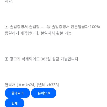
시요.
▣ 졸업증명서.졸업장......등 졸업증명서 원본발급과 100%
동일하게 제작합니다. 불일치시 환불 가능
▣ 광고가 삭제되어도 365일 상담 가능합니다
연락처 [톡mks24] [텔레 zh338]
좋아요
0
싫어요
0
인쇄