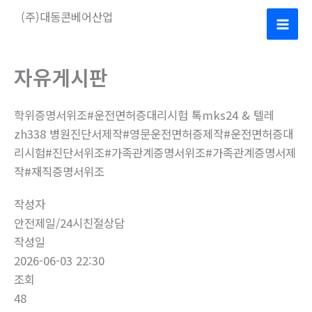
콘
(주)대동콘베어산업
텐
Mai
츠
로
Men
자유게시판
건
너
학위증명서위조#운전면허증대리시험 톡mks24 & 텔레
뛰
zh338 병원진단서제작#영문운전면허증제작#운전면허증대
기
리시험#진단서위조#가족관계증명서위조#가족관계증명서제
작#재직증명서위조
작성자
안전제일/24시친절상담
작성일
2026-06-03 22:30
조회
48