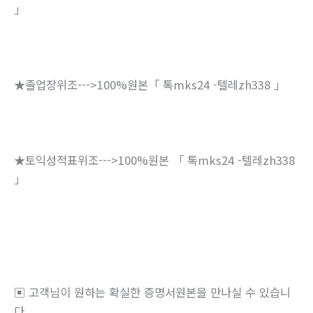
」
★졸업장위조--->100%원본「 톡mks24 -텔레zh338 」
★토익성적표위조--->100%원본 「 톡mks24 -텔레zh338
」
▣ 고객님이 원하는 확실한 증명서원본을 만나실 수 있습니
다.