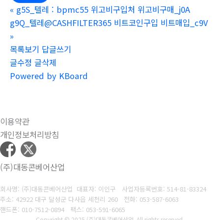
«
g5S_텔레 : bpmc55 위고비구입처 위고비구매_j0A
g9Q_텔레@CASHFILTER365 비트코인구입 비트매입_c9V
»
목록보기
답글쓰기
글수정
글삭제
Powered by KBoard
이용약관
개인정보처리방침
(주)대동콘베어산업
회사명: (주)대동콘베어산업 대표자: 이인구
사업자등록번호: 514-81-83324
주소: 42922 대구 달성군 다사읍 세천리 260
전화: 053-587-6063
핸드폰: 010-7512-0894
팩스: 053-591-6065
Copyright © 2025 (주)대동콘베어산업. All rights reserved.