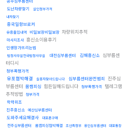
공주심부름센터
도난차량찾기
살인청부가격
내차찾기
중국밀항브로커
차량위치추적
비밀보장비밀보장
유흥출입내역
흥신소이용후기
마사지조사
인생망가뜨리는법
심부름센
김해흥신소
대전심부름센터
탐정사무실전국탐정사무실
터디시
청부폭행가격
유포협박해결
진주심
심부름센터완전범죄
실종자찾아드립니다
부름센터
힘든일해드립니다
텔레그램
몸캠피싱
청부폭행가격
추적방법
청부가격
학력위조
진주흥신소
예산심부름센터
도와주세요해결사
대포폰구매
전주심부름센터
몸캠피싱협박해결
조선족청부
용인심부름센터
대포통장