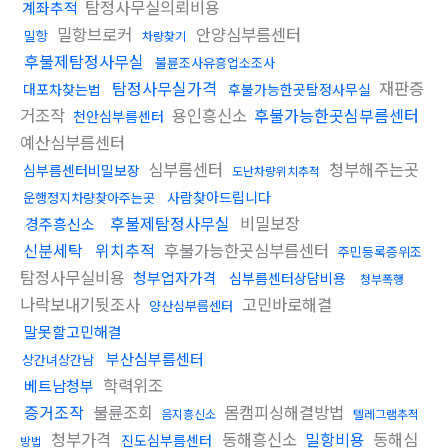
탐정사무실의뢰비용
계좌추적
밀항브로커
안양심부름센터
밀항
차량찾기
후불제탐정사무실
불륜조사유흥업소조사
탐정사무실가격
재판증
대포차찾는법
후불가능한곳탐정사무실
거조작
용인흥신소
후불가능한곳심부름센터
천안심부름센터
예산심부름센터
심부름센터
청부해주는곳
심부름센터비밀보장
도난차량위치추적
사람찾아드립니다
운행정지차량찾아주는곳
후불제탐정사무실
비밀보장
경주흥신소
신분세탁
위치추적
후불가능한곳심부름센터
주민등록증위조
탐정사무실비용
청부업자가격
심부름센터상담비용
청부폭행
나락보내기뒷조사
고민바로해결
양산심부름센터
말못할고민해결
부산심부름센터
상간녀상간남
학력위조
베트남청부
증거조작
불륜조회
몸캠피싱해결방법
음지흥신소
텔레그램추적
청부가격
동해흥신소
밀항비용
동해심
진도심부름센터
방법