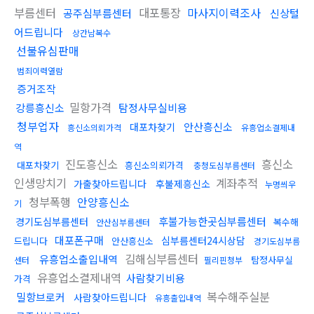
부름센터
대포통장
마사지이력조사
공주심부름센터
신상털
어드립니다
상간남복수
선불유심판매
범죄이력열람
증거조작
밀항가격
강릉흥신소
탐정사무실비용
청부업자
안산흥신소
대포차찾기
흥신소의뢰가격
유흥업소결제내
역
진도흥신소
흥신소
대포차찾기
흥신소의뢰가격
충청도심부름센터
인생망치기
계좌추적
가출찾아드립니다
후불제흥신소
누명씌우
청부폭행
안양흥신소
기
후불가능한곳심부름센터
경기도심부름센터
복수해
안산심부름센터
대포폰구매
심부름센터24시상담
드립니다
안산흥신소
경기도심부름
김해심부름센터
유흥업소출입내역
탐정사무실
센터
필리핀청부
유흥업소결제내역
사람찾기비용
가격
복수해주실분
밀항브로커
사람찾아드립니다
유흥출입내역