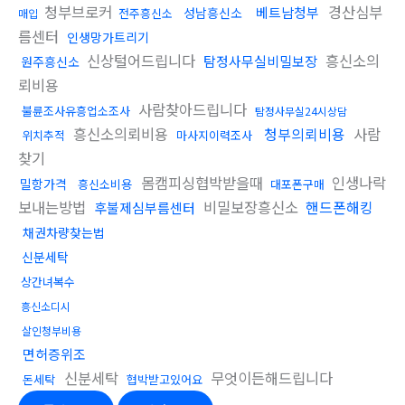
청부브로커
경산심부
베트남청부
성남흥신소
전주흥신소
매입
름센터
인생망가트리기
신상털어드립니다
흥신소의
탐정사무실비밀보장
원주흥신소
뢰비용
사람찾아드립니다
불륜조사유흥업소조사
탐정사무실24시상담
흥신소의뢰비용
청부의뢰비용
사람
위치추적
마사지이력조사
찾기
몸캠피싱협박받을때
인생나락
밀항가격
흥신소비용
대포폰구매
보내는방법
비밀보장흥신소
핸드폰해킹
후불제심부름센터
채권차량찾는법
신분세탁
상간녀복수
흥신소디시
살인청부비용
면허증위조
신분세탁
무엇이든해드립니다
돈세탁
협박받고있어요