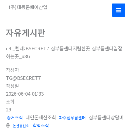
콘
(주)대동콘베어산업
텐
Mai
츠
로
Men
자유게시판
건
너
c9I_텔레:BSECRET7 심부름센터저렴한곳 심부름센터일잘
뛰
하는곳_u8G
기
작성자
TG@BSECRET7
작성일
2026-06-04 01:33
조회
29
떼인돈재산조회
심부름센터상담비
증거조작
파주심부름센터
용
학력조작
논산흥신소