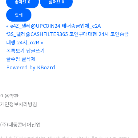
좋아요
0
싫어요
0
인쇄
«
e4Z_텔레@UPCOIN24 테더송금업체_c2A
f3S_텔레@CASHFILTER365 코인구매대행 24시 코인송금
대행 24시_o2R
»
목록보기
답글쓰기
글수정
글삭제
Powered by KBoard
이용약관
개인정보처리방침
(주)대동콘베어산업