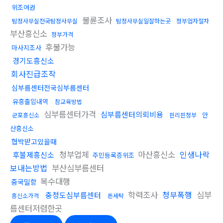
위조여권
불륜조사
탐정사무실전국탐정사무실
탐정사무실일잘하는곳
청부업자절차
부산흥신소
청부가격
후불가능
마사지조사
경기도흥신소
회사진급조작
심부름센터전국심부름센터
유흥출입내역
참교육방법
심부름센터가격
심부름센터의뢰비용
안
군포흥신소
핀리핀청부
산흥신소
협박받고있을때
청부업체
마산흥신소
인생나락
후불제흥신소
주민등록증위조
보내는방법
부산심부름센터
복수대행
중국밀항
학력조사
청부폭행
심부
충청도심부름센터
흥신소가격
돈세탁
름센터저렴한곳