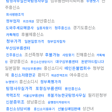
심부름센터의뢰비용
전
탐정사무실전국탐정사무실
누명벗기
주흥신소
회사평판조작
양산흥신소
청부업자
위조여권
경기도흥신소
도와주세요해결사
청주흥신소
실종자찾기
후불제흥신소
카톡해킹
청부가격
일본밀항가격
청부업자절차
부산심부름센터
조선족청부
후불가능
진해흥신소
진주흥신소
사람찾기
카톡해
광양흥신소
대구심부름센터
돈받아드립니다
킹
흥신소인생망치기
일본밀항
흥신소디시
떼인돈불법회수
청부업
마산심부름센터
체
환치기
여수흥신소
흥신소저렴한곳
예금잔액조회
흥신소디시
청부폭행가격
누명벗기
탐정사무실가격
포항심부름센터
용인흥신소
필리핀청부
학력조작
후불가능한곳탐정사무실
서울심부름센터
신분증위조
성남흥신소
운행정지차량위치
상간녀
흥신소상담비용
선불심매입판매
흥신소이용후기