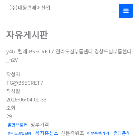
콘
(주)대동콘베어산업
텐
Mai
츠
로
Men
자유게시판
건
너
y4G_텔레:BSECRET7 전라도심부름센터 경상도심부름센터
뛰
_h2V
기
작성자
TG@BSECRET7
작성일
2026-06-04 01:33
조회
29
청부가격
밀항브로커
음지흥신소
신분증위조
휴대폰해
청부폭행가격
흥신소비밀보장