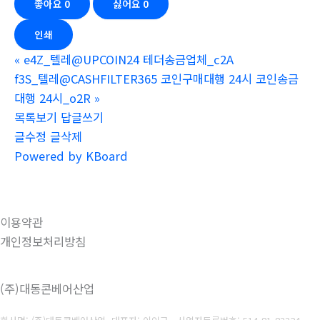
좋아요
0
싫어요
0
인쇄
«
e4Z_텔레@UPCOIN24 테더송금업체_c2A
f3S_텔레@CASHFILTER365 코인구매대행 24시 코인송금
대행 24시_o2R
»
목록보기
답글쓰기
글수정
글삭제
Powered by KBoard
이용약관
개인정보처리방침
(주)대동콘베어산업