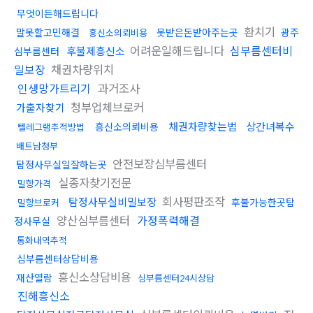
무엇이든해드립니다
환치기
말못할고민해결
못받은돈받아주는곳
광주
흥신소의뢰비용
어려운일해드립니다
심부름센터비
후불제흥신소
심부름센터
밀보장
채권차량위치
인생망가트리기
과거조사
청부업체브로커
가출자찾기
채권차량찾는법
상간녀복수
흥신소의뢰비용
텔레그램추적방법
배트남청부
안전보장심부름센터
탐정사무실일잘하는곳
실종자찾기전문
밀항가격
회사평판조작
탐정사무실비밀보장
후불가능한곳탐
밀항브로커
양산심부름센터
가정폭력해결
정사무실
통화내역추적
심부름센터상담비용
흥신소상담비용
재산열람
심부름센터24시상담
진해흥신소