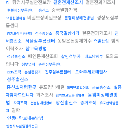
탐정사무실안전보장
결혼전재산조사
결혼전과거조사
킹
중국밀항가격
후불제심부름센터
흥신소
비밀보장비밀보장
경상도심부
몸캠피싱해결방법
억울한일해결
름센터
결혼전과거조사
중국밀항가격
진
전주흥신소
경기도심부름센터
서울심부름센터
못받은돈강제회수
범죄
해흥신소
억울한일
이력조사
참교육방법
떼인돈재산조회
도와드
살인청부자
성남흥신소
배트남청부
립니다
청부업자
춘천심부름센터
도와주세요해결사
진주심부름센터
cctv조작
분실폰찾기
청주흥신소
흥신소저렴한곳
유포협박해결
실종
군포흥신소
협박받고있어요
과거조사
몸캠피싱해결방
자찾아드립니다
협박받고있을때해결
법
양산흥신소
증거조작
자격조작
선불심매입판매
유포협박받을
밀항
때
인생나락보내는방법
탐정사무실일잘하는곳