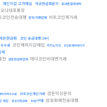
개인지갑 고가매입
자금현금화문의
휴대폰결제세탁
오다대포통장
트코인전송대행
비트코인퀵거래
장외거래업체
세돈현금화
코인 송금대행 24시
코인해외지갑매입
 수수료
카지노믹싱
코인돈세탁테더거
업체
충전
테더코인비대면거래
검돈현금화업체
검돈믹싱문의
비트코인개인거래
x세탁최저수수료
암호화폐전송대행
xrp구매
갑 매입
핑오다현금화