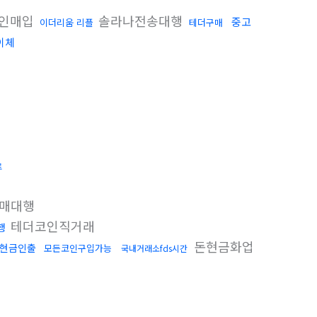
인매입
솔라나전송대행
중고
이더리움 리플
테더구매
이체
료
매대행
테더코인직거래
행
돈현금화업
현금인출
모든코인구입가능
국내거래소fds시간