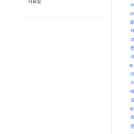
자료실
국
오
골
코
래
리
테
문