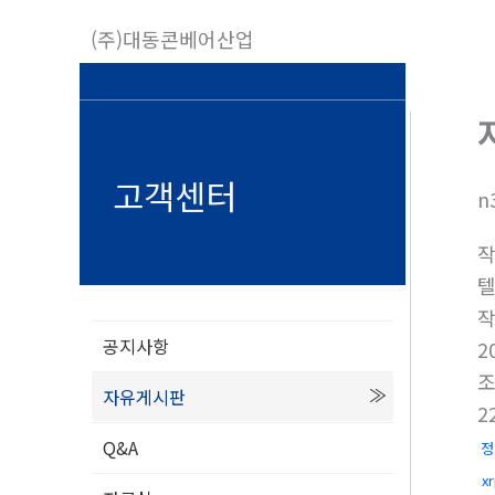
콘
(주)대동콘베어산업
텐
츠
로
건
너
고객센터
n
뛰
기
텔
공지사항
2
자유게시판
2
Q&A
정
x