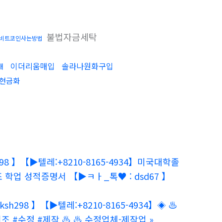
불법자금세탁
비트코인사는방법
이더리움매입
솔라나원화구입
매
현금화
8 】【▶텔레:+8210-8165-4934】미국대학졸
 성적증명서 【▶ㅋㅏ_톡♥ : dsd67 】
h298 】【▶텔레:+8210-8165-4934】◈ ♨️
#수정 #제작 ♨️ ♨️ 수정업체-제작업
»