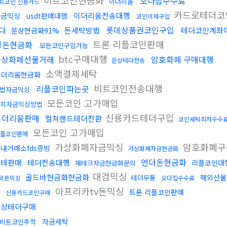
비트코인현금화
오다집수수료
이더리움
트코인 신용카드
카드로테더코
이더리움전송대행
자금믹싱
usdt판매대행
코인이체구입
롯데상품권코인구입
다
돈세탁방법
테더코인계좌
문상현금화91%
트론 리플코인판매
핑돈현금화
모든코인구입가능
btc구매대행
가상화폐선물거래
암호화폐 구매대행
문상테더전송
소액결제세탁
이더리움현금화
비트코인전송대행
리플코인파는곳
법자금믹싱
모든코인 고가매입
치자금믹싱방법
신용카드테더구입
이더리움판매
컬쳐랜드테더전환
코인세탁최저수수
모든코인 고가매입
플코인판매
가상화폐자금믹싱
암호화폐구
내거래소fds증빙
가상화폐자금현금화
언더돈현금화
블테판매
테더전송대행
리플코인대
재테크자금현금화문의
대검믹싱
골드바현금화현금화
해외선물
테더무통
외돈믹싱
오다집수수료
체
아프리카tv돈믹싱
트론 리플코인판매
신용카드코인구매
문상테더구매
자금세탁
비트코인추적