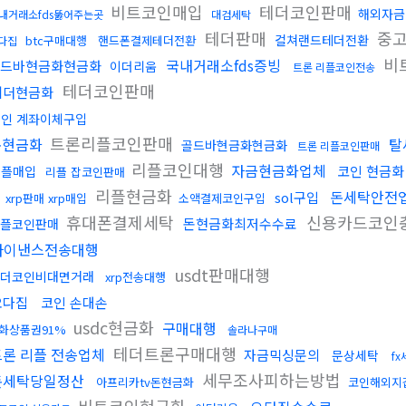
비트코인매입
테더코인판매
해외자금
내거래소fds뚫어주는곳
대검세탁
테더판매
중고
컬쳐랜드테더전환
btc구매대행
핸드폰결제테더전환
다집
비
국내거래소fds증빙
드바현금화현금화
이더리움
트론 리플코인전송
테더코인판매
테더현금화
인 계좌이체구입
트론리플코인판매
돈현금화
탈
골드바현금화현금화
트론 리플코인판매
리플코인대행
자금현금화업체
코인 현금화
리플매입
리플 잡코인판매
리플현금화
돈세탁안전
sol구입
xrp판매 xrp매입
소액결제코인구입
휴대폰결제세탁
신용카드코인
돈현금화최저수수료
플코인판매
바이낸스전송대행
usdt판매대행
더코인비대면거래
xrp전송대행
오다집
코인 손대손
usdc현금화
구매대행
화상품권91%
솔라나구매
테더트론구매대행
트론 리플 전송업체
자금믹싱문의
문상세탁
f
세무조사피하는방법
돈세탁당일정산
아프리카tv돈현금화
코인해외지