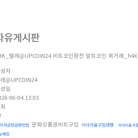
회사소개
제품소개
부
자유게시판
3K_텔레@UPCOIN24 비트코인환전 알트코인 퀵거래_h4X
작성자
레@UPCOIN24
작성일
026-06-04 13:03
조회
2
문화상품권비트구입
이더리움구입대행
치자금현금화방법
이더리움 리
rp매입