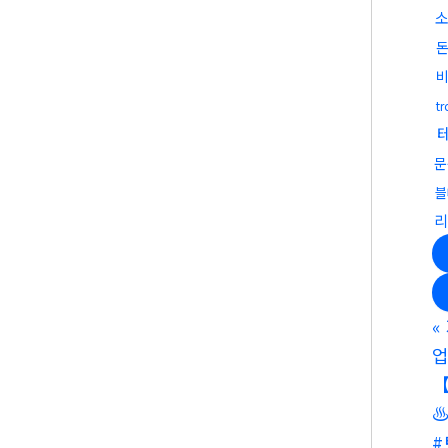
t
문
블
리
«
업
♨
#