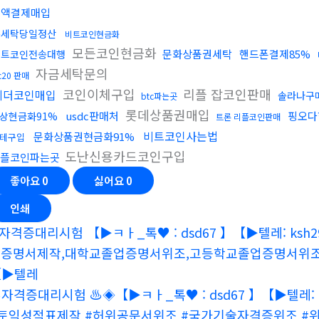
소액결제매입
돈세탁당일정산
비트코인현금화
모든코인현금화
문화상품권세탁
핸드폰결제85%
비트코인전송대행
자금세탁문의
rc20 판매
코인이체구입
리플 잡코인판매
테더코인매입
솔라나구
btc파는곳
롯데상품권매입
usdc판매처
핑오다
상현금화91%
트론 리플코인판매
비트코인사는법
문화상품권현금화91%
테구입
도난신용카드코인구입
플코인파는곳
좋아요
0
싫어요
0
인쇄
자격증대리시험 【▶ㅋㅏ_톡♥ : dsd67 】【▶텔레: ksh29
증명서제작,대학교졸업증명서위조,고등학교졸업증명서위조 학업
【▶텔레
️자격증대리시험 ♨️◈【▶ㅋㅏ_톡♥ : dsd67 】【▶텔레: ks
토익성적표제작 #허위공문서위조 #국가기술자격증위조 #위조 