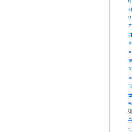
비
오
불
정
리
국
해
업