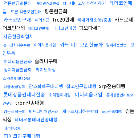
테더코인매
검돈현금화문의
테더코인추척피하기
바이낸스코인삽니다
입
핑돈현금화
트론 리플코인판매
카드코인구매
trc20판매
카드로테
국내거래소fds증빙
해외자금
더코인매입
핑오다세탁
테더코인매입
테더코인판매
자금현금화업체
카드 비트코인현금화
코
이더리움매입
돈믹싱최저수수료
탈세하는방법
인무통
솔라나구매
이더리움현금화
정치자금현금화
카지노믹싱
소액결제테더전환
xrp전송대행
암호화폐구매대행
잡코인구입대행
리플송금업체
롯데상품권테더전송
이더리움매입
소액결제매입
롯데상품권비트코
tron전송대행
인구입
검돈
세무조사피하는방법
검돈세탁문의
비트코인개인거래
xrp전송대행
믹싱
테더무통테더전송대행
대검현금화
파이코인구매대행