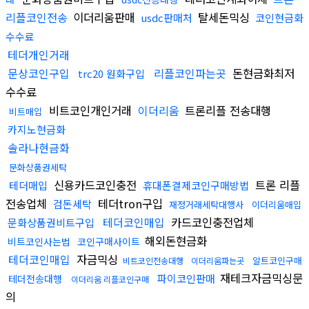
리플코인전송
이더리움판매
탈세돈믹싱
usdc판매처
코인현금화
수수료
테더개인거래
문상코인구입
리플코인파는곳
돈현금화최저
trc20 원화구입
수수료
비트코인개인거래
이더리움
트론리플 전송대행
비트매입
카지노현금화
솔라나현금화
문화상품권세탁
신용카드코인충전
트론 리플
테더매입
휴대폰결제코인구매방법
전송업체
테더tron구입
검돈세탁
재정거래세탁대행사
이더리움매입
테더코인매입
카드코인충전업체
문화상품권비트구입
해외돈현금화
비트코인사는법
코인구매사이트
테더코인매입
자금믹싱
알트코인구매
비트코인전송대행
이더리움파는곳
재테크자금믹싱문
파이코인판매
테더전송대행
이더리움 리플코인구매
의