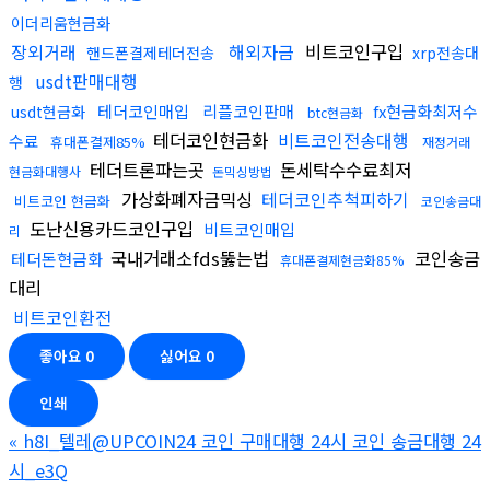
이더리움현금화
장외거래
해외자금
비트코인구입
핸드폰결제테더전송
xrp전송대
usdt판매대행
행
테더코인매입
리플코인판매
fx현금화최저수
usdt현금화
btc현금화
테더코인현금화
비트코인전송대행
수료
휴대폰결제85%
재정거래
테더트론파는곳
돈세탁수수료최저
현금화대행사
돈믹싱방법
가상화폐자금믹싱
테더코인추척피하기
비트코인 현금화
코인송금대
도난신용카드코인구입
비트코인매입
리
국내거래소fds뚫는법
코인송금
테더돈현금화
휴대폰결제현금화85%
대리
비트코인환전
좋아요
0
싫어요
0
인쇄
«
h8I_텔레@UPCOIN24 코인 구매대행 24시 코인 송금대행 24
시_e3Q