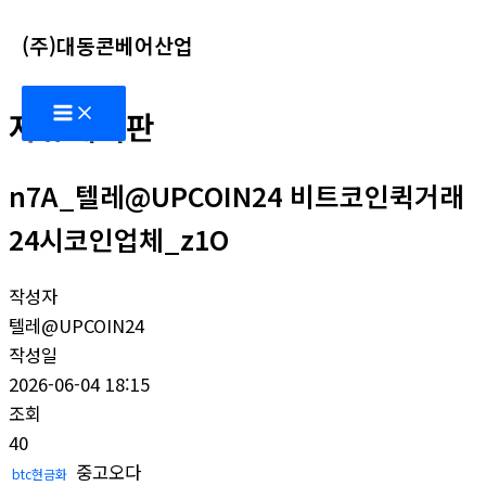
콘
(주)대동콘베어산업
텐
츠
Main
로
자유게시판
Menu
건
너
n7A_텔레@UPCOIN24 비트코인퀵거래
뛰
기
24시코인업체_z1O
작성자
텔레@UPCOIN24
작성일
2026-06-04 18:15
조회
40
중고오다
btc현금화