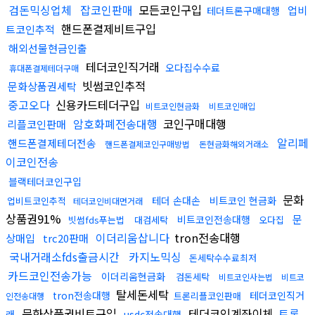
검돈믹싱업체
잡코인판매
모든코인구입
업비
테더트론구매대행
핸드폰결제비트구입
트코인추적
해외선물현금인출
테더코인직거래
오다집수수료
휴대폰결제테더구매
빗썸코인추적
문화상품권세탁
중고오다
신용카드테더구입
비트코인현금화
비트코인매입
암호화폐전송대행
코인구매대행
리플코인판매
알리페
핸드폰결제테더전송
핸드폰결제코인구매방법
돈현금화해외거래소
이코인전송
블랙테더코인구입
문화
테더 손대손
비트코인 현금화
업비트코인추적
테더코인비대면거래
상품권91%
문
비트코인전송대행
빗썸fds푸는법
대검세탁
오다집
이더리움삽니다
tron전송대행
상매입
trc20판매
국내거래소fds출금시간
카지노믹싱
돈세탁수수료최저
카드코인전송가능
이더리움현금화
검돈세탁
비트코인사는법
비트코
탈세돈세탁
tron전송대행
테더코인직거
트론리플코인판매
인전송대행
문화상품권비트구입
테더코인계좌이체
트론
래
usdc전송대행