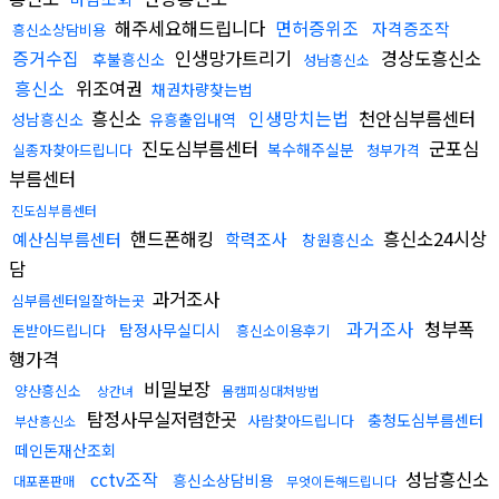
해주세요해드립니다
면허증위조
자격증조작
흥신소상담비용
증거수집
인생망가트리기
경상도흥신소
후불흥신소
성남흥신소
흥신소
위조여권
채권차량찾는법
흥신소
인생망치는법
천안심부름센터
성남흥신소
유흥출입내역
진도심부름센터
군포심
복수해주실분
실종자찾아드립니다
청부가격
부름센터
진도심부름센터
핸드폰해킹
흥신소24시상
예산심부름센터
학력조사
창원흥신소
담
과거조사
심부름센터일잘하는곳
과거조사
청부폭
탐정사무실디시
돈받아드립니다
흥신소이용후기
행가격
비밀보장
양산흥신소
상간녀
몸캠피싱대처방법
탐정사무실저렴한곳
충청도심부름센터
사람찾아드립니다
부산흥신소
떼인돈재산조회
cctv조작
성남흥신소
흥신소상담비용
대포폰판매
무엇이든해드립니다