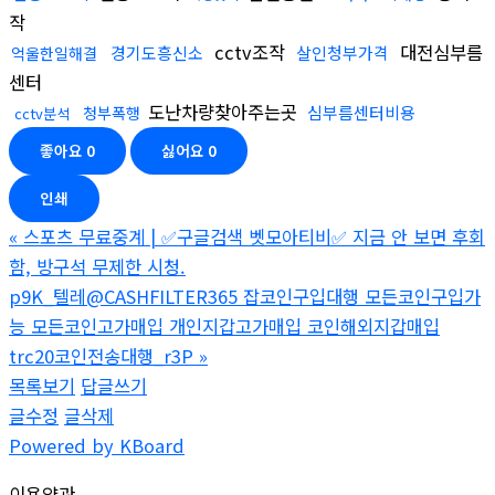
작
cctv조작
대전심부름
경기도흥신소
살인청부가격
억울한일해결
센터
도난차량찾아주는곳
심부름센터비용
청부폭행
cctv분석
좋아요
0
싫어요
0
인쇄
«
스포츠 무료중계 | ✅구글검색 벳모아티비✅ 지금 안 보면 후회
함, 방구석 무제한 시청.
p9K_텔레@CASHFILTER365 잡코인구입대행 모든코인구입가
능 모든코인고가매입 개인지갑고가매입 코인해외지갑매입
trc20코인전송대행_r3P
»
목록보기
답글쓰기
글수정
글삭제
Powered by KBoard
이용약관