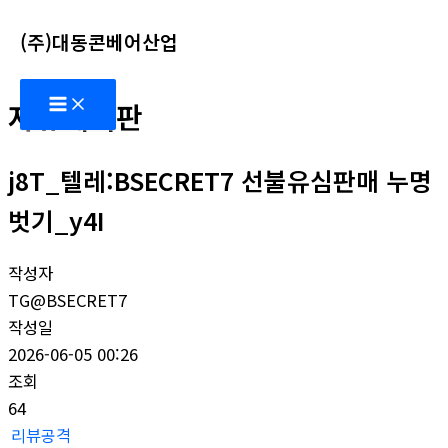
콘
(주)대동콘베어산업
텐
츠
Main
로
자유게시판
Menu
건
너
j8T_텔레:BSECRET7 선불유심판매 누명
뛰
기
벗기_y4I
작성자
TG@BSECRET7
작성일
2026-06-05 00:26
조회
64
리뷰공격