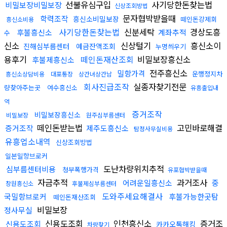
선불유심구입
사기당한돈찾는법
비밀보장비밀보장
신상조회방법
문자협박받을때
학력조작
흥신소비밀보장
떼인돈강제회
흥신소비용
사기당한돈찾는법
신분세탁
경상도흥
후불흥신소
계좌추적
수
신소
신상털기
흥신소이
진해심부름센터
예금잔액조회
누명씌우기
용후기
떼인돈재산조회
비밀보장흥신소
후불제흥신소
전주흥신소
밀항가격
운행정지차
흥신소상담비용
대포통장
상간녀상간남
회사진급조작
실종자찾기전문
량찾아주는곳
여수흥신소
유흥출입내
역
증거조작
비밀보장흥신소
비밀보장
원주심부름센터
떼인돈받는법
고민바로해결
증거조작
제주도흥신소
탐정사무실비용
유흥업소내역
신상조회방법
일본밀항브로커
도난차량위치추적
심부름센터비용
청부폭행가격
유포협박받을때
자금추적
과거조사
어려운일흥신소
중
창원흥신소
후불제심부름센터
도와주세요해결사
국밀항브로커
후불가능한곳탐
떼인돈재산조회
비밀보장
정사무실
신용도조회
인천흥신소
증거조
신용도조회
카카오톡해킹
차량찾기