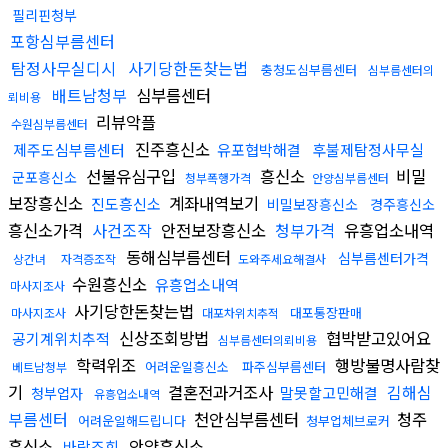
필리핀청부
포항심부름센터
탐정사무실디시
사기당한돈찾는법
충청도심부름센터
심부름센터의
배트남청부
심부름센터
뢰비용
리뷰악플
수원심부름센터
진주흥신소
제주도심부름센터
유포협박해결
후불제탐정사무실
선불유심구입
흥신소
비밀
군포흥신소
청부폭행가격
안양심부름센터
보장흥신소
계좌내역보기
진도흥신소
비밀보장흥신소
경주흥신소
흥신소가격
사건조작
안전보장흥신소
청부가격
유흥업소내역
동해심부름센터
심부름센터가격
상간녀
자격증조작
도와주세요해결사
수원흥신소
유흥업소내역
마사지조사
사기당한돈찾는법
대포통장판매
마사지조사
대포차위치추적
신상조회방법
협박받고있어요
공기계위치추적
심부름센터의뢰비용
학력위조
행방불명사람찾
어려운일흥신소
파주심부름센터
베트남청부
기
결혼전과거조사
김해심
말못할고민해결
청부업자
유흥업소내역
부름센터
천안심부름센터
청주
어려운일해드립니다
청부업체브로커
흥신소
안양흥신소
바람조회