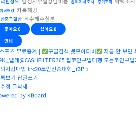
탐정사무실상담비용
학력조사
핀리핀청부
범죄이력조사
증거조작
카톡해킹
이버해킹
복수해주실분
밀항중국밀항
좋아요
0
싫어요
0
인쇄
스포츠 무료중계 |
구글검색 벳모아티비
지금 안 보면 
9K_텔레@CASHFILTER365 잡코인구입대행 모든코인
외지갑매입 trc20코인전송대행_r3P
»
목록보기
답글쓰기
글수정
글삭제
owered by KBoard