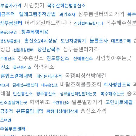
사람찾기
청부업자가격
복수잘하는법흥신소
심부름센터의뢰가격
자금추적
텔레그램추적방법
복
과거조사
어려운일해드립니다
복수해주실
심부름센터
신상털어드립니다
청부폭행비용
불유심구입
흥신소24시상담
불륜조사
도난차량찾기
대포폰구매
성심부름센터
시상담
심부름센터가격
상간남복수
선불유심판매
전주흥신소
사람찾아주는곳
진도흥신소
진해흥신소
전주흥신소
학력위조
흥신소
울산흥신소
몸캠피싱협박해결
유흥업소결제내역
떼인돈자금추적
바람조회불륜조회
회사평판조작
김해심부름센터
력조사
대구흥신소
박해결
중
안산흥신소
경주흥신소
복수해주는곳
심부름센터일잘하는곳
학력위조
일본밀항가격
고민바로해결
신소일잘하는곳
수원흥신소
흥신소가격
유흥출입내역
자금추적
몸캠피싱해킹삭제
위조여권
주심부름센터