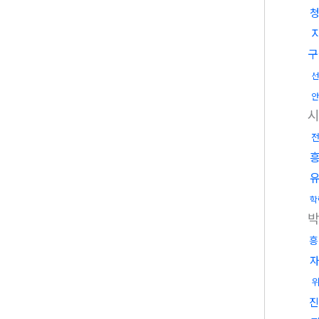
구
선
안
학
흥
진