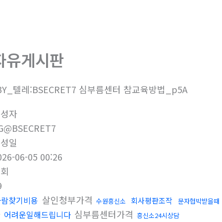
회사소개
제품소개
부
자유게시판
3Y_텔레:BSECRET7 심부름센터 참교육방법_p5A
작성자
G@BSECRET7
작성일
026-06-05 00:26
조회
9
살인청부가격
사람찾기비용
회사평판조작
수원흥신소
문자협박받을때
다
심부름센터가격
어려운일해드립니다
흥신소24시상담