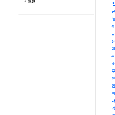
자료실
흥
남
선
대
부
복
청