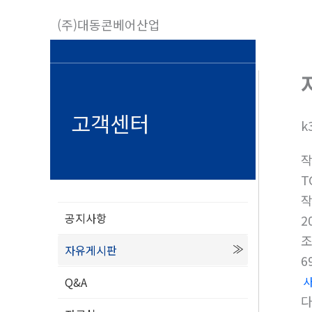
콘
(주)대동콘베어산업
텐
츠
로
건
너
고객센터
k
뛰
기
T
공지사항
2
자유게시판
6
Q&A