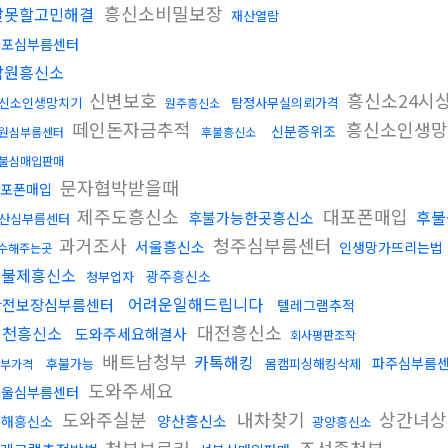
흥신소비밀보장
말못할고민해결
재산열람
군포심부름센터
남원흥신소
신변보호
흥신소24시
신소인생망치기
탐정사무실의뢰가격
원주흥신소
떼인돈자금추적
흥신소인생망
신분증위조
원심부름센터
후불흥신소
불심매입판매
문자협박받을때
포폰매입
제주도흥신소
대포폰매입
후불
후불가능한곳흥신소
산심부름센터
과거조사
청주심부름센터
서울흥신소
인생망가뜨리는법
수해주는곳
후불제흥신소
광주흥신소
청부업자
어려운일해드립니다
안전보장심부름센터
텔레그램추적
대전흥신소
인천흥신소
도와주세요해결사
회사평판조작
배트남청부
카톡해킹
파주심부름
후불가능
몸캠피싱해킹삭제
부가격
도와주세요
서울심부름센터
도와주실분
내차찾기
상간녀
양산흥신소
김해흥신소
광양흥신소