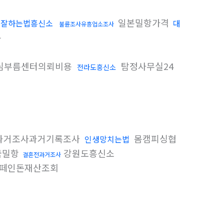
일본밀항가격
수잘하는법흥신소
대
불륜조사유흥업소조사
분
심부름센터의뢰비용
탐정사무실24
전라도흥신소
과거조사과거기록조사
몸캠피싱협
인생망치는법
국밀항
강원도흥신소
결혼전과거조사
떼인돈재산조회