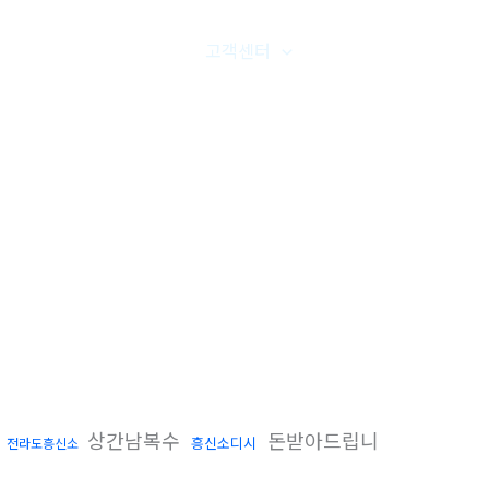
품갤러리
온라인문의
고객센터
오시는길
상간남복수
돈받아드립니
흥신소디시
전라도흥신소