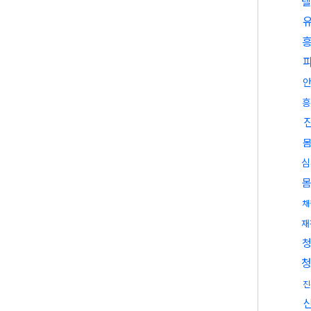
텔
흥
심
채
재
진