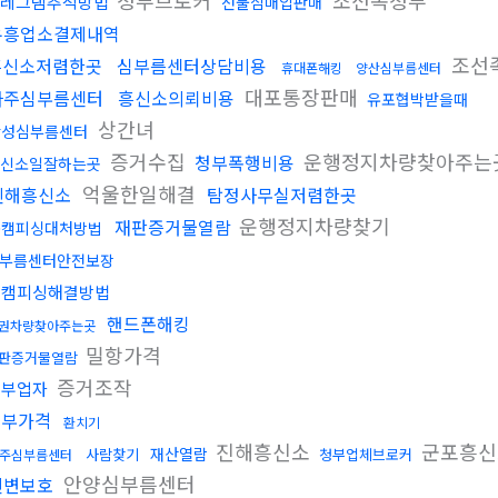
청부브로커
조선족청부
레그램추적방법
선불심매입판매
유흥업소결제내역
조선
흥신소저렴한곳
심부름센터상담비용
휴대폰해킹
양산심부름센터
대포통장판매
파주심부름센터
흥신소의뢰비용
유포협박받을때
상간녀
안성심부름센터
증거수집
운행정지차량찾아주는
청부폭행비용
신소일잘하는곳
억울한일해결
진해흥신소
탐정사무실저렴한곳
운행정지차량찾기
재판증거물열람
몸캠피싱대처방법
부름센터안전보장
몸캠피싱해결방법
핸드폰해킹
권차량찾아주는곳
밀항가격
판증거물열람
증거조작
청부업자
청부가격
환치기
진해흥신소
군포흥신
재산열람
사람찾기
청부업체브로커
주심부름센터
안양심부름센터
신변보호