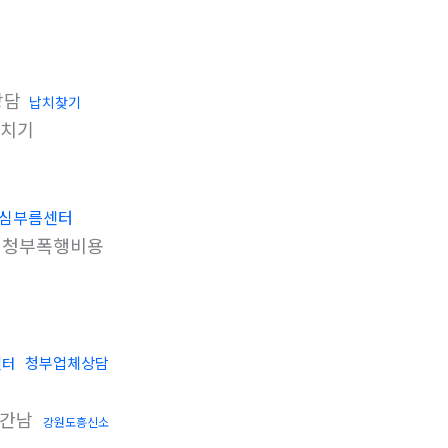
상담
납치찾기
치기
심부름센터
청부폭행비용
청부업체상담
센터
상간남
강원도흥신소