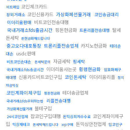
코인체크카드
비트매입
코인신용카드
가상화폐선물거래
코인송금대리
장외거래소
비트코인전송대행
이더리움판매
국내거래소fds출금시간
핑돈현금화
탈세
트론리플전송대행
돈세탁
돈현금화해드립니다
중고오다대포통장
트론리플전송업체
카지노현금화
테더손
usdc판매
대손
자금세탁
핑세탁
비트코인손대손
돈세탁문의
이더리움사는곳
횡령현금화
국내거래소fds송금시간
암호화폐구
신용카드비트코인구입
코인돈세탁
이더리움리플
매대행
정치
자금믹싱
코인계좌이체구입
테더송금업체
핑돈현금화
리플전송대행
국내거래소fds우회하는법
블테구입
가상화폐선물거래
잡코인구입대행
코인계좌이체구
24시코인업체
돈믹싱최저수수료
입
돈믹싱안전업체
믹싱재테크
밈코인구
돈세탁해드립니다
xrp구매