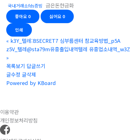
금은돈현금화
국내거래소fds증빙
좋아요
0
싫어요
0
인쇄
«
k3Y_텔레:BSECRET7 심부름센터 참교육방법_p5A
z5V_텔레@sta79m유흥출입내역텔레 유흥업소내역_w3Z
»
목록보기
답글쓰기
글수정
글삭제
Powered by KBoard
이용약관
개인정보처리방침