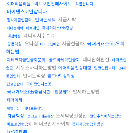
비트코인판매사이트
이더리움리플
리플삽니다
바이낸스코인삽니다
자금세탁
언더돈세탁
정치자금현금화
국내거래소fds증빙
테더돈세탁
비트매입
테더최저수수료
대검믹싱
오다집
자금현금화
국내거래소fds우회
핑돈믹싱
테더코인매입
하는법
태더원화환전
재테크자금현금화문의
골드바세탁현금화
테더코인
세무조사피하는방법
이더리움전송대행
송금
밈코인팝니다
24시
언더돈믹싱
골드바믹싱믹싱
코인업체
파이코인사는곳
잡코인판매
탈세하는방법
국내거래소fds출금시간
횡령세탁
테더이체
횡령믹싱
테더트론매입
돈세탁당일정산
자금믹싱
코인추적피하는방법
중고오다대포통장
테더코인계좌이체
비트코인현금화
정치자금현금화방법
trc20판매