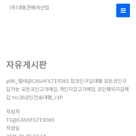
콘
(주)대동콘베어산업
텐
Mai
츠
로
Men
건
너
뛰
기
자유게시판
p9K_텔레@CASHFILTER365 잡코인구입대행 모든코인구
입가능 모든코인고가매입 개인지갑고가매입 코인해외지갑매
입 trc20코인전송대행_r3P
작성자
TG@CASHFILTER365
작성일