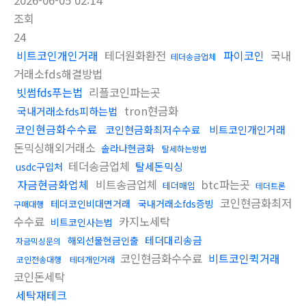
2026-06-05 02:14
조회
24
비트코인개인거래
테더원화환전
파이코인
국내
테더송금업체
거래소fds해결방법
빗썸fds푸는법
리플코인파는곳
tron현금화
국내거래소fds피하는법
코인현금화수수료
코인현금화최저수수료
비트코인개인거래
돈믹싱해외거래소
솔라나현금화
탈세하는방법
테더송금업체
탈세돈믹싱
usdc구입처
자금현금화업체
비트송금업체
btc파는곳
테더매입
테더트론
코인현금화최저
테더코인비대면거래
국내거래소fds증빙
구매대행
수수료
카지노세탁
비트코인사는법
테더대리송금
해외선물현금인출
자금믹싱문의
코인현금화수수료
비트코인퀵거래
코인전송대행
테더개인거래
코인돈세탁
세탁재테크