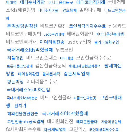
국내거래
테더수사기관
테더코인직거래
매대행
이더리움파는곳
소fds해결방법
솔라나구매
테더수사기관
암호화폐
비트코인현금
화
돈믹싱당일정산
비트코인환전
신용카드
코인세탁최저수수료
비트코인구매방법
태더원화환전
이더리움전송대행
usdc구입대행
비트코인퀵거래
usdc구입처
이더리움전송
솔라나원화구입
국내거래소fds막혔을때
무통코인
비트코인손대손
코인현금화수수료
리플매입
테더매입
검돈현금화문의
탈세하는
트론리플코인판매
재테크자금현금화문의
방법
검돈세탁업체
테더원화환전
탈세돈세탁
이더리움수수료
핑돈믹싱
국내거래소fds피하는법
비트코인현금화
코인구매대
국내거래소fds깨는법
리플코인파는곳
행
환치기
국내거래소fds막혔을때
해외선물현금인출
태더원화환전
코인전송otc공식업체
테더돈현금화
자금믹싱업체
fx세탁최저수수료
코인믹싱
자금세탁업체
코인믹싱최저수수료