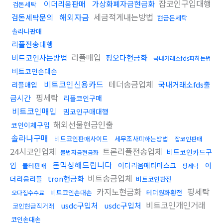
잡코인구입대행
이더리움판매
가상화폐자금현금화
검돈세탁
해외자금
세금적게내는방법
검돈세탁문의
현금돈세탁
솔라나판매
리플전송대행
리플매입
비트코인사는방법
핑오다현금화
국내거래소fds피하는법
비트코인손대손
비트코인신용카드
테더송금업체
국내거래소fds출
리플매입
핑세탁
금시간
리플코인구매
비트코인매입
밈코인구매대행
해외선물현금인출
코인이체구입
솔라나구매
비트코인판매사이트
세무조사피하는방법
잡코인판매
24시코인업체
트론리플전송업체
비트코인카드구
불법자금현금화
돈믹싱해드립니다
입
이더리움메타마스크
이
블테판매
핑세탁
비트송금업체
tron현금화
더리움리플
비트코인환전
카지노현금화
핑세탁
비트코인손대손
테더원화환전
오다집수수료
비트코인개인거래
usdc구입처
usdc구입처
코인현금직거래
코인손대손