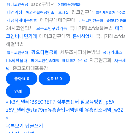
usdc구입처
테더코인송금
이더리움현금화
잡코인판매
대검믹싱
해외선물현금인출
오다집
코인세탁최저수수료
테더구매테더판매
세금적게내는방법
비트코인현금화
솔라나현금화
24시코인업체
국내거래소fds뚫는법
테더
모든코인구입가능
코인비대면거래
테더코인판매함
국내거래소fds
돈믹싱업체
해결방법
핑오다현금화
세무조사피하는방법
국내거래소
알트코인구매
자금현금화
fds막혔을때
자금세
파이코인전송대행
테더최저수수료
중고오다대포통장
탁
좋아요
0
싫어요
0
인쇄
«
k3Y_텔레:BSECRET7 심부름센터 참교육방법_p5A
z5V_텔레@sta79m유흥출입내역텔레 유흥업소내역_w3Z
»
목록보기
답글쓰기