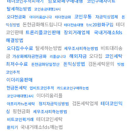
암호화폐구매대행
테더코인추척피하기
코인구매사이트
탈세하는방법
코인송금대행24시
코인무통
오다현금화
자금믹싱업체
돈
이더리움삽니다
테더현금화
돈현금화해드립니다
테더
trc20원화구입
믹싱방법
테더전송대행
코인판매
트론리플코인판매
장외거래업체
국내거래소fds
해결방법
오다집수수료
탈세하는방법
비트대리송
세무조사피하는방법
금
해외자금
오다집
코인세탁
가상화폐자금현금화
리플삽니다
최저수수료
돈믹싱방법
검돈세탁문의
돈현금화당일정산
빗썸
코인추적
이더리움판매
현금돈세탁
업비트코인추적
카드로코인구매하는법
이더리움리플
코인구매대행24시
검돈세탁업체
테더코인믹
정치자금믹싱방법
아프리카tv돈세탁
싱
핑현금화
세무조사피하는방법
테더코인세탁
비트코인퀵거래
국내거래소fds깨는법
환치기