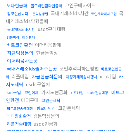
코인구매사이트
오다현금화
골드바현금화현금화
국내거래소fds시간
국
밈코인삽니다
돈믹싱방법
코인계좌이체구입
내거래소fds막혔을때
usdt판매대행
국내거래소fds시간
검돈믹싱
테더판매
비트코인환전
이더리움판매
자금믹싱문의
현금돈믹싱
이더리움사는곳
국내거래소fds뚫어주는곳
코인추적피하는방법
비트코인현금
리플매입
자금현금화문의
xrp매입
카
화
재정거래믹싱대행사
지노세탁
usdc구입처
카지노현금화
비트코
sol구입
코인이체
비트매입
usdc전송대행
인환전
테더구매
코인돈세탁
코인돈세탁
핑오다믹싱
비트코인송금대행
검돈믹싱문의
테더원화환전
usdc현금화
리플전송대행