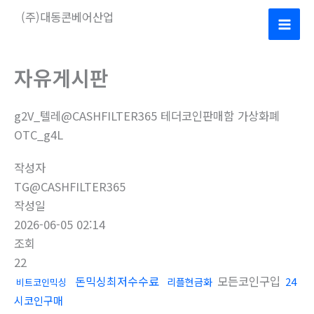
콘
(주)대동콘베어산업
텐
Mai
츠
로
Men
자유게시판
건
너
g2V_텔레@CASHFILTER365 테더코인판매함 가상화폐
뛰
OTC_g4L
기
작성자
TG@CASHFILTER365
작성일
2026-06-05 02:14
조회
22
돈믹싱최저수수료
모든코인구입
24
리플현금화
비트코인믹싱
시코인구매