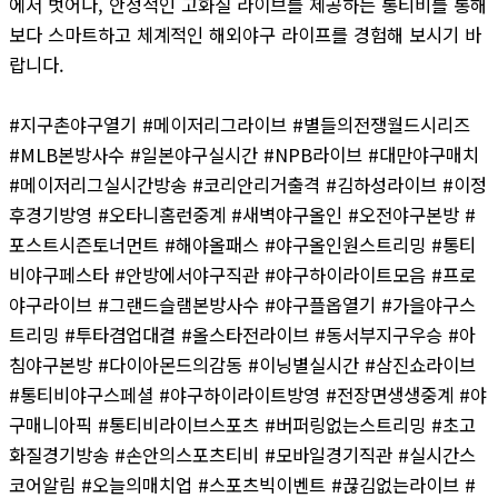
에서 벗어나, 안정적인 고화질 라이브를 제공하는 통티비를 통해
보다 스마트하고 체계적인 해외야구 라이프를 경험해 보시기 바
랍니다.
#지구촌야구열기 #메이저리그라이브 #별들의전쟁월드시리즈
#MLB본방사수 #일본야구실시간 #NPB라이브 #대만야구매치
#메이저리그실시간방송 #코리안리거출격 #김하성라이브 #이정
후경기방영 #오타니홈런중계 #새벽야구올인 #오전야구본방 #
포스트시즌토너먼트 #해야올패스 #야구올인원스트리밍 #통티
비야구페스타 #안방에서야구직관 #야구하이라이트모음 #프로
야구라이브 #그랜드슬램본방사수 #야구플옵열기 #가을야구스
트리밍 #투타겸업대결 #올스타전라이브 #동서부지구우승 #아
침야구본방 #다이아몬드의감동 #이닝별실시간 #삼진쇼라이브
#통티비야구스페셜 #야구하이라이트방영 #전장면생생중계 #야
구매니아픽 #통티비라이브스포츠 #버퍼링없는스트리밍 #초고
화질경기방송 #손안의스포츠티비 #모바일경기직관 #실시간스
코어알림 #오늘의매치업 #스포츠빅이벤트 #끊김없는라이브 #