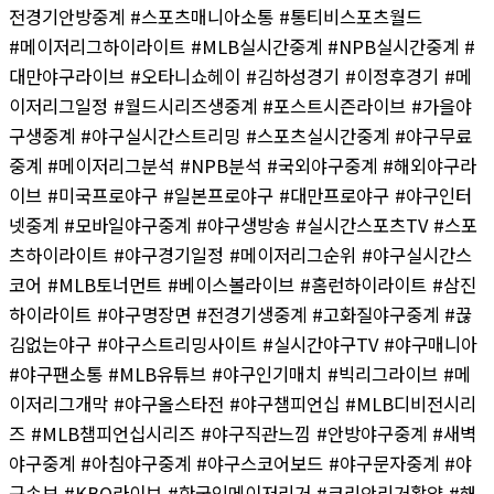
전경기안방중계 #스포츠매니아소통 #통티비스포츠월드
#메이저리그하이라이트 #MLB실시간중계 #NPB실시간중계 #
대만야구라이브 #오타니쇼헤이 #김하성경기 #이정후경기 #메
이저리그일정 #월드시리즈생중계 #포스트시즌라이브 #가을야
구생중계 #야구실시간스트리밍 #스포츠실시간중계 #야구무료
중계 #메이저리그분석 #NPB분석 #국외야구중계 #해외야구라
이브 #미국프로야구 #일본프로야구 #대만프로야구 #야구인터
넷중계 #모바일야구중계 #야구생방송 #실시간스포츠TV #스포
츠하이라이트 #야구경기일정 #메이저리그순위 #야구실시간스
코어 #MLB토너먼트 #베이스볼라이브 #홈런하이라이트 #삼진
하이라이트 #야구명장면 #전경기생중계 #고화질야구중계 #끊
김없는야구 #야구스트리밍사이트 #실시간야구TV #야구매니아
#야구팬소통 #MLB유튜브 #야구인기매치 #빅리그라이브 #메
이저리그개막 #야구올스타전 #야구챔피언십 #MLB디비전시리
즈 #MLB챔피언십시리즈 #야구직관느낌 #안방야구중계 #새벽
야구중계 #아침야구중계 #야구스코어보드 #야구문자중계 #야
구속보 #KBO라이브 #한국인메이저리거 #코리안리거활약 #해