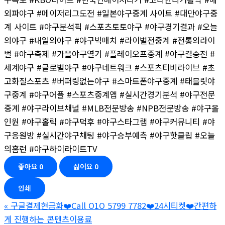
외파야구 #메이저리그도전 #일본야구중계 사이트 #대만야구중
계 사이트 #야구분석픽 #스포츠토토야구 #야구경기결과 #오늘
의야구 #내일의야구 #야구빅매치 #라이벌전중계 #전통의라이
벌 #야구축제 #가을야구열기 #플레이오프중계 #야구결승전 #
세계야구 #글로벌야구 #야구네트워크 #스포츠티비라이브 #초
고화질스포츠 #버퍼링없는야구 #스마트폰야구중계 #태블릿야
구중계 #야구어플 #스포츠중계앱 #실시간경기분석 #야구전문
중계 #야구라이브채널 #MLB전문방송 #NPB전문방송 #야구올
인원 #야구홀릭 #야구덕후 #야구스타그램 #야구커뮤니티 #야
구응원방 #실시간야구채팅 #야구승부예측 #야구핫클립 #오늘
의홈런 #야구하이라이트TV
좋아요
0
싫어요
0
인쇄
«
구글결제현금화❤️Call O1O 5799 7782❤️24시티켓❤️간편하
게 진행하는 콘텐츠이용료