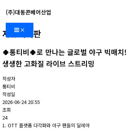
콘
(주)대동콘베어산업
텐
츠
Main
로
자유게시판
Menu
건
너
🍀통티비🍀로 만나는 글로벌 야구 빅매치!
뛰
기
생생한 고화질 라이브 스트리밍
작성자
통티비
작성일
2026-06-24 20:55
조회
24
1. OTT 플랫폼 다각화와 야구 팬들의 딜레마