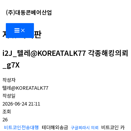
콘
(주)대동콘베어산업
텐
츠
Main
로
자유게시판
Menu
건
너
i2J_텔레@KOREATALK77 각종해킹의뢰
뛰
기
_g7X
작성자
텔레@KOREATALK77
작성일
2026-06-24 21:11
조회
26
비트코인전송대행
테더해외송금
비트코인 카
구글찌라시 의뢰