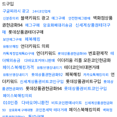
드구입
구글찌라시 광고
24시코인업체
블랙키워드 광고
백화점상품
에그구매
신분증의뢰
안전한에그판매
권현금화94
신세계상품권테더구
에그구매
암호화폐대리송금
매
롯데상품권테더구매
페북해킹
보안에그구매
언더키워드 의뢰
유튜브해킹
언더키워드
번호판제작
테
카톡계정업체톡ID구매
롯데상품권현금화99
이더리움 리플 모든코인현금화
더해외송금
다바오포커머니판매
페이스북해킹가격
테더코인비대면거래
유튜브영상내리기
페북해킹
언
롯데상품권현금화92
유튜브영상내리기
카카오톡해킹의뢰
더키워드
롯데상품권비트구입
신세계상품권비트코인구입
롯데상
롯데상품권현금화94
롯데상품권비트코인구입
품권현금화95
페이스북해킹의뢰
010인증
다바오머니환전
비트코인판매사이트
신세계상품권현금화
페이스북해킹의뢰
코인돈세탁 테더거래
93
백화점
암호화폐 구매대행
톡ID구매
상품권현금화92