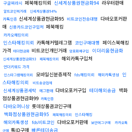
페북해킹의뢰
신세계상품권현금화94
라우터판매
구글찌라시
알트코인퀵거래
신세계상품권94%
신세계상품권현금화95
다바오포커판
비트코인전송대행
카톡인증
매
페북해킹
신용카드코인구입처
카카오해킹의뢰
인스타해킹의뢰
카톡해커텔레그램
페이스북해킹
코인구매대행
가격
비트코인개인거래
이더리움현금화
테더현금화
암호화폐구입
해외카톡구입처
신세계상품권현금화93
페북해킹의뢰
언더키워드 가격
모바일신분증제작
인
fds해킹의뢰
해외카톡생성
인스타그램해킹의뢰
스타해킹의뢰
비트송금업체
다바오포커구입
테더해외송금
백화
신세계상품권세탁
에그판매
점상품권현금화99
카톡인증
다바오머니상
롯데상품권코인구매
백화점상품권현금화95
인스타해킹
페북해킹의뢰
다바오포커판매
해외카톡생성
fds비트코인
보안에그구매
카카오톡
톡ID구매
빠른테더송금
구매