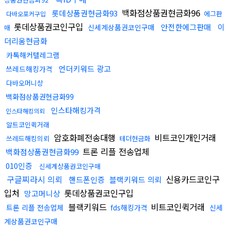
백화점상품권현금화96
롯데상품권현금화93
에그판
다바오포커구입
롯데상품권코인구입
안전한에그판매
이
신세계상품권코인구매
매
더리움현금화
카톡해커텔레그램
언더키워드 광고
쓰레드해킹가격
다바오머니상
백화점상품권현금화99
인스타해킹가격
인스타해킹의뢰
알트코인퀵거래
암호화폐전송대행
비트코인개인거래
쓰레드해킹의뢰
테더현금화
트론 리플 전송업체
백화점상품권현금화99
010인증
신세계상품권코인구매
구글찌라시 의뢰
신용카드코인구
핸드폰인증
블랙키워드 의뢰
입처
롯데상품권코인구입
망고머니상
블랙키워드
비트코인퀵거래
트론 리플 전송업체
fds해킹가격
신세
계상품권코인구매