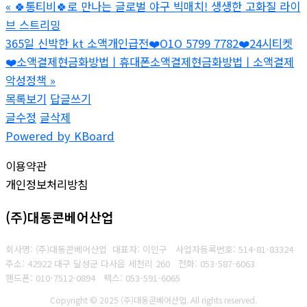
«
🍀통티비🍀로 만나는 글로벌 야구 빅매치! 생생한 고화질 라이
브 스트리밍
365일 신박한 kt 소액개인급전❤️O1O 5799 7782❤️24시티켓
❤️소액결제현금화방법ㅣ휴대폰소액결제현금화방법ㅣ소액결제
악성정책
»
목록보기
답글쓰기
글수정
글삭제
Powered by KBoard
이용약관
개인정보처리방침
(주)대동콘베어산업
회사명: (주)대동콘베어산업 대표자: 이인구
사업자등록번호: 514-81-83324
주소: 42922 대구 달성군 다사읍 세천리 260
전화: 053-587-6063
핸드폰: 010-7512-0894
팩스: 053-591-6065
Copyright © 2025 (주)대동콘베어산업. All rights reserved.