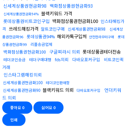
신세계상품권현금화98
백화점상품권현금화93
블랙키워드 가격
신세계상품권현금화94%
롯데상품권비트코인구입
백화점상품권현금화100
인스타해킹가
쓰레드해킹가격
격
알트코인구매
신세계상품권현금화98
신세계상
해외카톡구입처
롯데상품권94%
품권현금화96
롯데
안전한라우터구매
리플송금업체
상품권현금화99
구글찌라시 의뢰
롯데상품권테더전송
백화점상품권현금화100
fds의뢰
다바오포커구입
비트코인퀵
테더코인송금
테더구매대행
거래
인스타그램해킹의뢰
신세계상품권현금화100
테더코인판매함
블랙키워드 의뢰
언더키워
신세계상품권현금화90
다바오포커구입
드 의뢰
좋아요
0
싫어요
0
인쇄