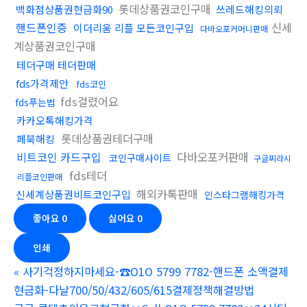
롯데상품권코인구매
백화점상품권현금화90
쓰레드해킹의뢰
핸드폰인증
신세
이더리움 리플 모든코인구입
다바오포커머니판매
계상품권코인구매
테더구매 테더판매
fds가격제안
fds코인
fds걸렸어요
fds푸는법
카카오톡해킹가격
롯데상품권테더구매
페북해킹
비트코인 카드구입
다바오포커판매
코인구매사이트
구글찌라시
fds테더
리플코인판매
해외카톡판매
신세계상품권비트코인구입
인스타그램해킹가격
좋아요
0
싫어요
0
인쇄
«
사기걱정하지마세요-☎O1O 5799 7782-핸드폰 소액결제
현금화-다날700/50/432/605/615결제정책해결방법