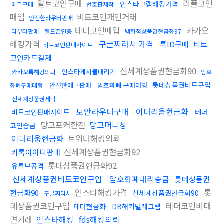
알트코인구매
리플코인
인스타그램해킹가격
에그구매
번호판제작
매입
비트코인개인거래
안전한라우터판매
테더코인매입
카카오
라우터판매
핸드폰인증
백화점상품권현금화97
해킹가격
구글찌라시 가격
톡ID구매
비트
비트코인판매사이트
코인카드결제
신세계상품권현금화90
인스타게시물내리기
카카오톡해킹의뢰
암호
롯데상품권비트구입
안전한에그판매
암호화폐 구매대행
화폐구매대행
신세계상품권세탁
보안라우터구매
이더리움현금화
비트코인판매사이트
테더
망고포커환전
망고머니상
코인송금
이더리움현금화
트위터해킹의뢰
신세계상품권현금화92
카톡아이디판매
롯데상품권현금화92
유튜브공격
신세계상품권비트코인구입
암호화폐대리송금
롯데상품권
인스타해킹가격
롯
현금화90
신세계상품권현금화90
구글찌라시
데상품권코인구입
테더코인비대
테더현금화
DB해커텔레그램
면거래
인스타해킹
fds해킹의뢰