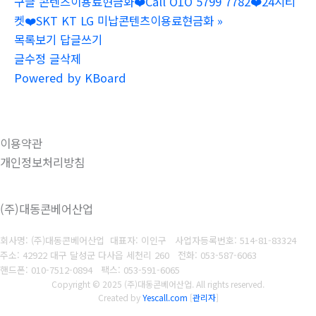
구글 콘텐츠이용료현금화❤️Call O1O 5799 7782❤️24시티
켓❤️SKT KT LG 미납콘텐츠이용료현금화
»
목록보기
답글쓰기
글수정
글삭제
Powered by KBoard
이용약관
개인정보처리방침
(주)대동콘베어산업
회사명: (주)대동콘베어산업 대표자: 이인구
사업자등록번호: 514-81-83324
주소: 42922 대구 달성군 다사읍 세천리 260
전화: 053-587-6063
핸드폰: 010-7512-0894
팩스: 053-591-6065
Copyright © 2025 (주)대동콘베어산업. All rights reserved.
Created by
Yescall.com
[
관리자
]