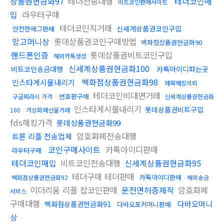
상품권현금화97
테더전송대행
테더코인매
비트코인판매사이트
입
라우터구매
테더코인직거래
신세계상품권코인구입
안전한에그판매
망고머니상
롯데상품권코인구매방법
백화점상품권현금화90
핸드폰인증
롯데상품권비트코인구입
해외카톡생성
신세계상품권현금화100
비트코인송금대행
카톡아이디파는곳
백화점상품권현금화98
인스타게시물내리기
페북해킹의뢰
테더코인비대면거래
번호판구매
구글찌라시 가격
신세계상품권현금화
인스타게시물내리기
롯데상품권비트구입
100
가상화폐선물거래
fds해킹가격
롯데상품권현금화99
암호화폐전송대행
트론 리플 전송업체
코인구매사이트
카톡아이디판매
라우터구매
테더코인매입
비트코인전송대행
신세계상품권현금화95
테더구매 테더판매
카톡아이디판매
백화점상품권현금화92
해외송금
이더리움 리플 잡코인판매
운전면허증제작
암호화폐
서비스
구매대행
다바오머니
백화점상품권현금화91
다바오포커머니판매
상