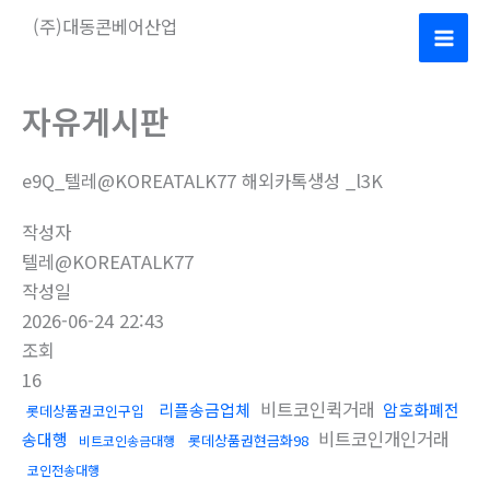
콘
(주)대동콘베어산업
텐
Mai
츠
로
Men
자유게시판
건
너
e9Q_텔레@KOREATALK77 해외카톡생성 _l3K
뛰
기
작성자
텔레@KOREATALK77
작성일
2026-06-24 22:43
조회
16
비트코인퀵거래
리플송금업체
암호화폐전
롯데상품권코인구입
비트코인개인거래
송대행
롯데상품권현금화98
비트코인송금대행
코인전송대행