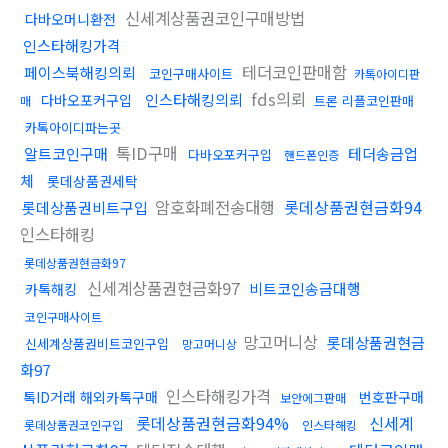
신세계상품권코인구매방법
다바오머니환전
인스타해킹가격
테더코인판매함
페이스북해킹의뢰
코인구매사이트
카톡아이디판
fds의뢰
인스타해킹의뢰
다바오포커구입
트론 리플코인판매
매
카톡아이디파는곳
톡ID구매
알트코인구매
테더송금업
다바오포커구입
핸드폰인증
체
롯데상품권세탁
암호화폐전송대행
롯데상품권현금화94
롯데상품권비트구입
인스타해킹
롯데상품권현금화97
신세계상품권현금화97
비트코인송금대행
카톡해킹
코인구매사이트
망고머니상
롯데상품권현금
신세계상품권비트코인구입
망고머니상
화97
인스타해킹가격
톡ID거래 해외카톡구매
번호판구매
보안에그판매
롯데상품권현금화94%
신세계
롯데상품권코인구입
인스타해킹