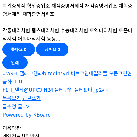
학위증제작 학위증위조 재직증명서제작 재직증명서위조 재학증
명서제작 재학증명서위조
각종대리시험 텝스대리시험 수능대리시험 토익대리시험 토플대
리시험 어학대리시험 등등...
좋아요
0
싫어요
0
인쇄
«
w9H_텔래그램@bitcoinsyri 비트코인매입리플 모든코인현
금화_l1U
h1H_텔레@UPCOIN24 블테구입 블테판매_p2V
»
목록보기
답글쓰기
글수정
글삭제
Powered by KBoard
이용약관
개인정보처리방침