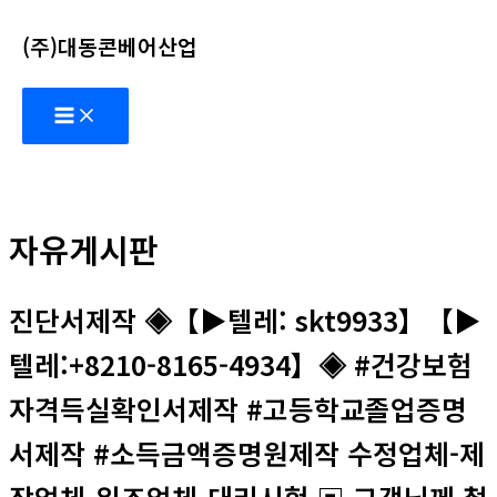
콘
(주)대동콘베어산업
텐
츠
Main
로
Menu
건
너
뛰
기
자유게시판
진단서제작 ◈【▶텔레: skt9933】【▶
텔레:+8210-8165-4934】◈ #건강보험
자격득실확인서제작 #고등학교졸업증명
서제작 #소득금액증명원제작 수정업체-제